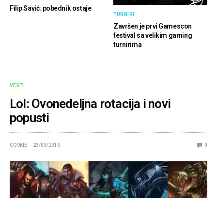
Filip Savić: pobednik ostaje
TURNIRI
Završen je prvi Gamescon
festival sa velikim gaming
turnirima
VESTI
Lol: Ovonedeljna rotacija i novi
popusti
COOKIE
23/03/2016
0