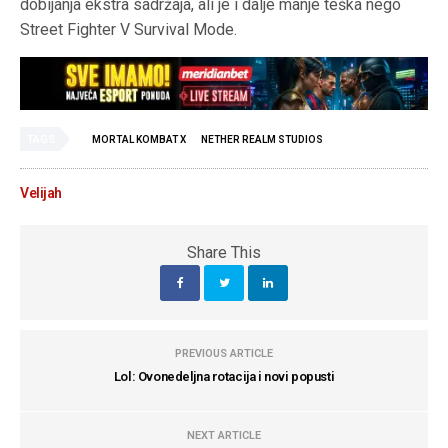
dobijanja ekstra sadržaja, ali je i dalje manje teška nego
Street Fighter V Survival Mode.
TAGS
MORTAL KOMBAT X
NETHER REALM STUDIOS
Velijah
Share This
PREVIOUS ARTICLE
Lol: Ovonedeljna rotacija i novi popusti
NEXT ARTICLE