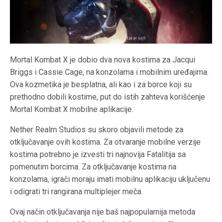
Mortal Kombat X je dobio dva nova kostima za Jacqui
Briggs i Cassie Cage, na konzolama i mobilnim uređajima.
Ova kozmetika je besplatna, ali kao i za borce koji su
prethodno dobili kostime, put do istih zahteva korišćenje
Mortal Kombat X mobilne aplikacije.
Nether Realm Studios su skoro objavili metode za
otključavanje ovih kostima. Za otvaranje mobilne verzije
kostima potrebno je izvesti tri najnovija Fatalitija sa
pomenutim borcima. Za otključavanje kostima na
konzolama, igrači moraju imati mobilnu aplikaciju uključenu
i odigrati tri rangirana multiplejer meča.
Ovaj način otključavanja nije baš najpopularnija metoda