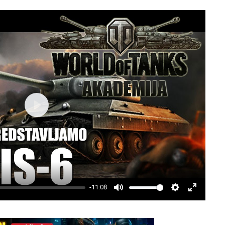
Play
-11:08
Mute
Settings
Enter
fullscree