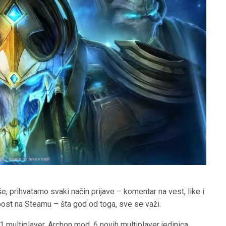
 prihvatamo svaki način prijave – komentar na vest, like i
ost na Steamu – šta god od toga, sve se važi.
 multiplayer, Archon mod, 6 novih multiplayer jedinica,