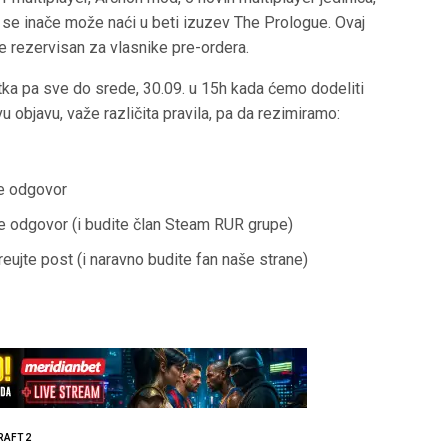
to se inače može naći u beti izuzev The Prologue. Ovaj
je rezervisan za vlasnike pre-ordera.
nutka pa sve do srede, 30.09. u 15h kada ćemo dodeliti
u objavu, važe različita pravila, pa da rezimiramo:
te odgovor
te odgovor (i budite član Steam RUR grupe)
eujte post (i naravno budite fan naše strane)
RAFT 2