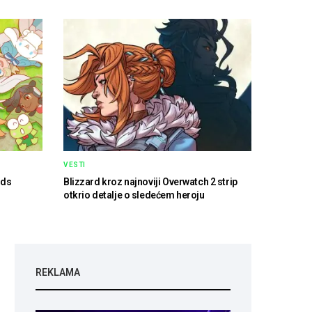
VESTI
nds
Blizzard kroz najnoviji Overwatch 2 strip
otkrio detalje o sledećem heroju
REKLAMA