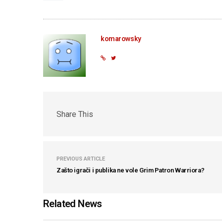
komarowsky
Share This
PREVIOUS ARTICLE
Zašto igrači i publika ne vole Grim Patron Warriora?
Related News