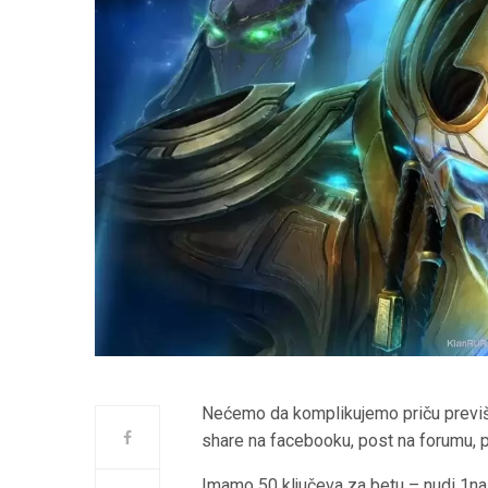
Nećemo da komplikujemo priču previše,
share na facebooku, post na forumu, p
Imamo 50 ključeva za betu – nudi 1na1