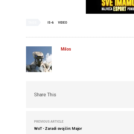
TAGS
IS-6
VIDEO
Milos
Share This
PREVIOUS ARTICLE
WoT - Zaradi svoj čin: Major