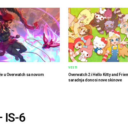
VESTI
iže u Overwatch sa novom
Overwatch 2 i Hello Kitty and Frie
saradnja donosi nove skinove
 IS-6