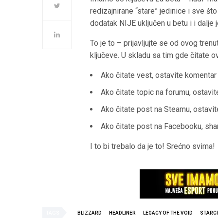
redizajnirane “stare” jedinice i sve š
dodatak NIJE uključen u betu i i dalje 
To je to – prijavljujte se od ovog tre
ključeve. U skladu sa tim gde čitate ov
Ako čitate vest, ostavite komentar
Ako čitate topic na forumu, ostavi
Ako čitate post na Steamu, ostavi
Ako čitate post na Facebooku, shar
I to bi trebalo da je to! Srećno svima!
TAGS
BLIZZARD
HEADLINER
LEGACY OF THE VOID
STARC