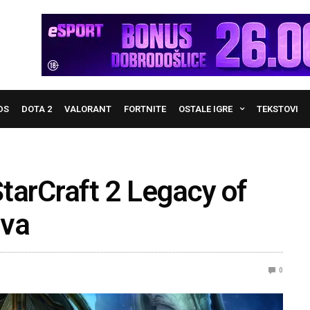
DS
DOTA 2
VALORANT
FORTNITE
OSTALE IGRE
TEKSTOVI
rCraft 2 Legacy of
eva
0