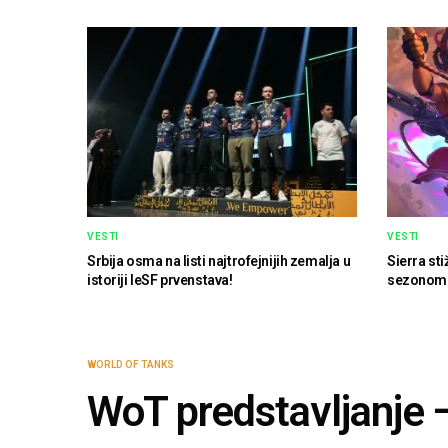
VESTI
VESTI
Srbija osma na listi najtrofejnijih zemalja u
Sierra st
istoriji IeSF prvenstava!
sezonom
WORLD OF TANKS
WoT predstavljanje –