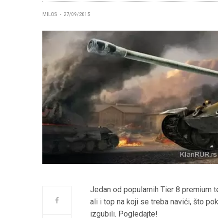
MILOS
27/09/2015
Jedan od popularnih Tier 8 premium te
ali i top na koji se treba navići, što po
izgubili. Pogledajte!