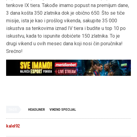
tenkove IX tiera. Takođe imamo popust na premijum dane,
3 dana košta 350 zlatnika dok je obično 650. Što se tiče
misije, ista je kao i prošlog vikenda, sakupite 35 000
iskustva sa tenkovima iznad IV tiera i budite u top 10 po
iskustvu, kada to ispunite dobićete 150 zlatnika. To je
drugi vikend u ovih mesec dana koji nosi čin poručnika!
Srećno!
TAGS
HEADLINER
VIKEND SPECIJAL
kalel92