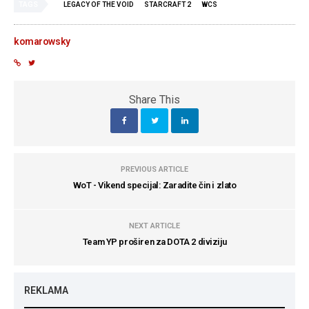
TAGS
LEGACY OF THE VOID
STARCRAFT 2
WCS
komarowsky
Share This
PREVIOUS ARTICLE
WoT - Vikend specijal: Zaradite čin i zlato
NEXT ARTICLE
Team YP proširen za DOTA 2 diviziju
REKLAMA