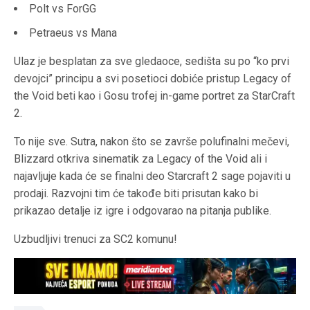
Polt vs ForGG
Petraeus vs Mana
Ulaz je besplatan za sve gledaoce, sedišta su po “ko prvi
devojci” principu a svi posetioci dobiće pristup Legacy of
the Void beti kao i Gosu trofej in-game portret za StarCraft
2.
To nije sve. Sutra, nakon što se završe polufinalni mečevi,
Blizzard otkriva sinematik za Legacy of the Void ali i
najavljuje kada će se finalni deo Starcraft 2 sage pojaviti u
prodaji. Razvojni tim će takođe biti prisutan kako bi
prikazao detalje iz igre i odgovarao na pitanja publike.
Uzbudljivi trenuci za SC2 komunu!