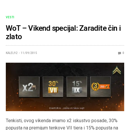
VESTI
WoT – Vikend specijal: Zaradite čin i
zlato
KALEL92
11/09/2015
0
Tenkisti, ovog vikenda imamo x2 iskustvo posade, 30%
popusta na premijum tenkove VII tiera i 15% popusta na