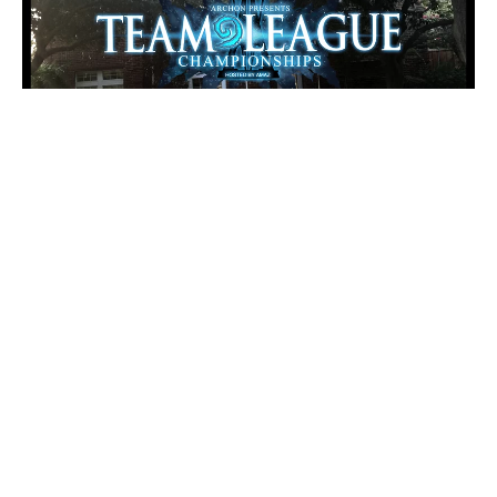
Danas startuje sama završnica Archon timske lige. Tokom
leta, osmoro najboljih i najpoznatijih Hearthstone timova
se borilo za mesto na Final 4 koji startuje večeras. Nakon
ligaškog dela, svoja mesta su obezbedili Value Town i
Cloud 9, da bi im se preko baraža pridružili Tempo Storm i
Nihilum.
Svi timovi su već stigli u Teksas, gde će se u timskoj kući
Archona održati finali turnir. Jedino je mladi Rumun RDU iz
Nihiluma imao problema sa vizom za SAD, pa se nije
mogao pridružiti svom timu u Teksasu. Nagradni fond
turnira je čak 240 000 hiljada dolara, od čega će