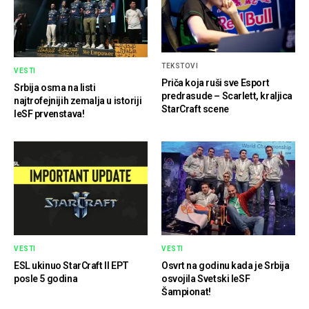
TEKSTOVI
VESTI
Priča koja ruši sve Esport
Srbija osma na listi
predrasude – Scarlett, kraljica
najtrofejnijih zemalja u istoriji
StarCraft scene
IeSF prvenstava!
VESTI
VESTI
ESL ukinuo StarCraft II EPT
Osvrt na godinu kada je Srbija
posle 5 godina
osvojila Svetski IeSF
Šampionat!