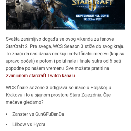
Svašta zanimljivo događa se ovog vikenda za fanove
StarCraft 2. Pre svega, WCS Season 3 stiže do svog kraja.
To znači da nas danas očekuju četvrtfinalni mečevi (koji su
upravo počeli) a potom i polufinale i finale sutra od 6 sati
popodne po našem vremenu. Sve možete pratiti na
zvaničnom starcraft Twitch kanalu
.
WCS finale sezone 3 odigrava se inače u Poljskoj, u
Krakovu i to u sjajnom prostoru Stara Zajezdnia. Čije
mečeve gledamo?
Zanster vs GunGFuBanDa
Lilbow vs Hydra