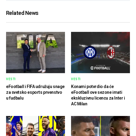
Related News
VESTI
VESTI
eFootball i FIFA udružuju snage
Konami potvrdio da će
za svetsko esports prvenstvo
eFootball ove sezone imati
u fudbalu
ekskluzivnu licencu za Inter i
AC Milan