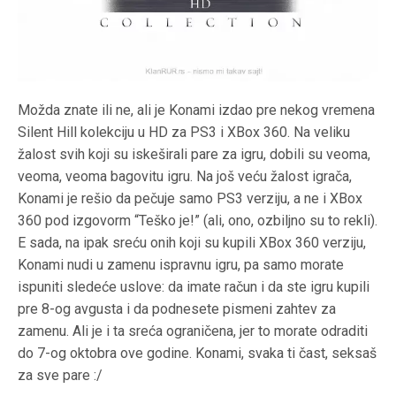
Možda znate ili ne, ali je Konami izdao pre nekog vremena
Silent Hill kolekciju u HD za PS3 i XBox 360. Na veliku
žalost svih koji su iskeširali pare za igru, dobili su veoma,
veoma, veoma bagovitu igru. Na još veću žalost igrača,
Konami je rešio da pečuje samo PS3 verziju, a ne i XBox
360 pod izgovorm “Teško je!” (ali, ono, ozbiljno su to rekli).
E sada, na ipak sreću onih koji su kupili XBox 360 verziju,
Konami nudi u zamenu ispravnu igru, pa samo morate
ispuniti sledeće uslove: da imate račun i da ste igru kupili
pre 8-og avgusta i da podnesete pismeni zahtev za
zamenu. Ali je i ta sreća ograničena, jer to morate odraditi
do 7-og oktobra ove godine. Konami, svaka ti čast, seksaš
za sve pare :/