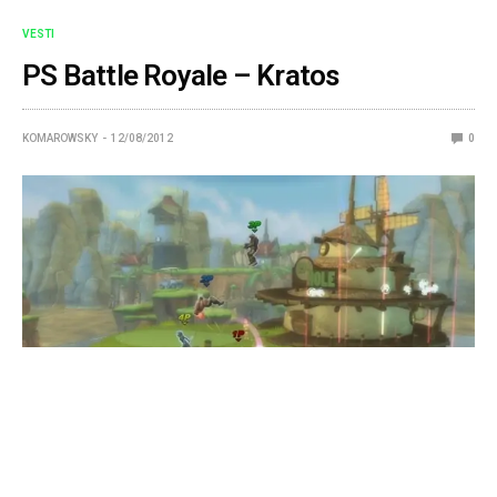
VESTI
PS Battle Royale – Kratos
KOMAROWSKY
12/08/2012
0
Evo malo infoa, za one bar, koji čeakju Sonijevu mešavinu
svih junaka sa svoje platforme u vidu All Stars Battle