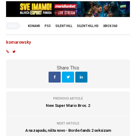
TAGS
KONAMI
PS3
SILENT HILL
SILENT HILL HD
XBOX 360
komarowsky
Share This
PREVIOUS ARTICLE
New Super Mario Bros. 2
NEXT ARTICLE
A na zapadu, ništa novo - Borderlands 2 seksizam