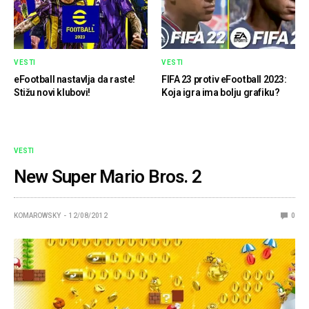
VESTI
VESTI
eFootball nastavlja da raste!
FIFA 23 protiv eFootball 2023:
Stižu novi klubovi!
Koja igra ima bolju grafiku?
VESTI
New Super Mario Bros. 2
KOMAROWSKY
12/08/2012
0