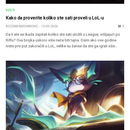
VESTI
Kako da proverite koliko ste sati proveli u LoL-u
BOZIDAR RADOVANOVIC
15/05/2026
0
Da li ste se ikada zapitali koliko ste sati uložili u League, vršljajući po
Riftu? Ova brojka uskoro više neće biti tajna. Osim ako ove godine
niste prvi put zakoračili u LoL, velike su šanse da ste ga igrali više…