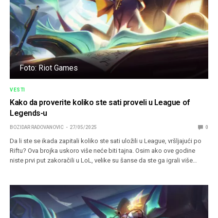
Foto: Riot Games
VESTI
Kako da proverite koliko ste sati proveli u League of
Legends-u
BOZIDAR RADOVANOVIC
27/05/2025
0
Da li ste se ikada zapitali koliko ste sati uložili u League, vršljajući po
Riftu? Ova brojka uskoro više neće biti tajna. Osim ako ove godine
niste prvi put zakoračili u LoL, velike su šanse da ste ga igrali više…