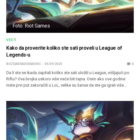
Foto: Riot Games
VESTI
Kako da proverite koliko ste sati proveli u League of
Legends-u
BOZIDAR RADOVANOVIC
05/09/2025
0
Da li ste se ikada zapitali koliko ste sati uložili u League, vršljajući po
Riftu? Ova brojka uskoro više neće biti tajna. Osim ako ove godine
niste prvi put zakoračili u LoL, velike su šanse da ste ga igrali više…