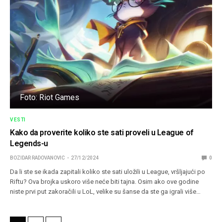
Foto: Riot Games
VESTI
Kako da proverite koliko ste sati proveli u League of
Legends-u
BOZIDAR RADOVANOVIC
27/12/2024
0
Da li ste se ikada zapitali koliko ste sati uložili u League, vršljajući po
Riftu? Ova brojka uskoro više neće biti tajna. Osim ako ove godine
niste prvi put zakoračili u LoL, velike su šanse da ste ga igrali više…