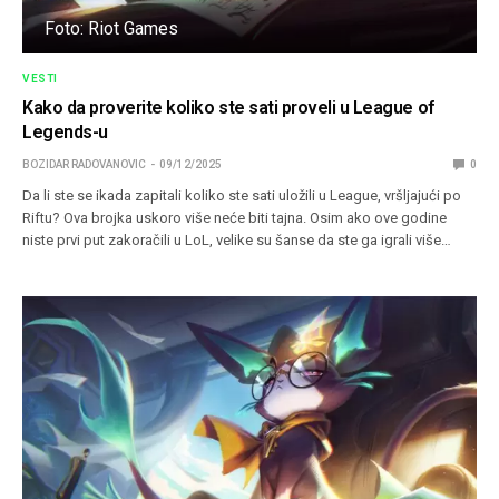
Foto: Riot Games
VESTI
Kako da proverite koliko ste sati proveli u League of
Legends-u
BOZIDAR RADOVANOVIC
09/12/2025
0
Da li ste se ikada zapitali koliko ste sati uložili u League, vršljajući po
Riftu? Ova brojka uskoro više neće biti tajna. Osim ako ove godine
niste prvi put zakoračili u LoL, velike su šanse da ste ga igrali više…