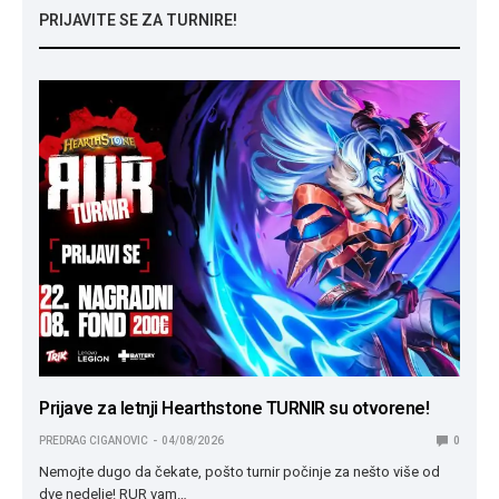
PRIJAVITE SE ZA TURNIRE!
Prijave za letnji Hearthstone TURNIR su otvorene!
PREDRAG CIGANOVIC
04/08/2026
0
Nemojte dugo da čekate, pošto turnir počinje za nešto više od
dve nedelje! RUR vam…