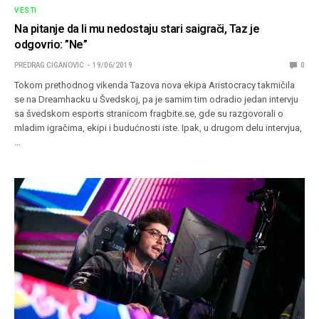
VESTI
Na pitanje da li mu nedostaju stari saigrači, Taz je
odgovrio: ”Ne”
PREDRAG CIGANOVIC
19/06/2019
0
Tokom prethodnog vikenda Tazova nova ekipa Aristocracy takmičila
se na Dreamhacku u Švedskoj, pa je samim tim odradio jedan intervju
sa švedskom esports stranicom fragbite.se, gde su razgovorali o
mladim igračima, ekipi i budućnosti iste. Ipak, u drugom delu intervjua,
…