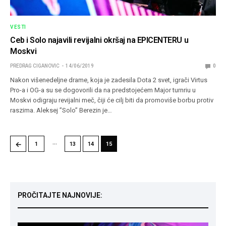
VESTI
Ceb i Solo najavili revijalni okršaj na EPICENTERU u
Moskvi
PREDRAG CIGANOVIC
14/06/2019
0
Nakon višenedeljne drame, koja je zadesila Dota 2 svet, igrači Virtus
Pro-a i OG-a su se dogovorili da na predstojećem Major turnriu u
Moskvi odigraju revijalni meč, čiji će cilj biti da promoviše borbu protiv
raszima. Aleksej ”Solo” Berezin je…
…
←
1
13
14
15
PROČITAJTE NAJNOVIJE: