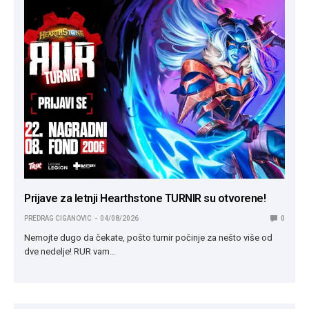
Prijave za letnji Hearthstone TURNIR su otvorene!
PREDRAG CIGANOVIC
04/08/2026
0
Nemojte dugo da čekate, pošto turnir počinje za nešto više od
dve nedelje! RUR vam…