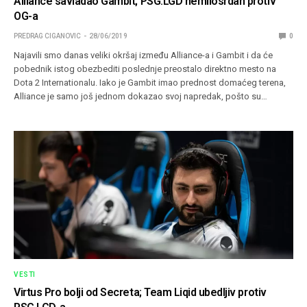
Alliance savladao Gambit; PSG.LGD nemilosrdan protiv
OG-a
PREDRAG CIGANOVIC
28/06/2019
0
Najavili smo danas veliki okršaj između Alliance-a i Gambit i da će
pobednik istog obezbediti poslednje preostalo direktno mesto na
Dota 2 Internationalu. Iako je Gambit imao prednost domaćeg terena,
Alliance je samo još jednom dokazao svoj napredak, pošto su…
VESTI
Virtus Pro bolji od Secreta; Team Liqid ubedljiv protiv