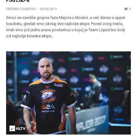
PSG.LGD-a
PREDRAG CIGANOVIC
24/06/2019
0
Sinoć se završila grupna faza Majora u Moskvi, a već danas u upper
bracketu, gledali smo okršaj dve najbolje ekipe. Pored ovog meča,
imali smo još jednu pravu poslasticu u kojoj je Team Liquid bio bolji
od najbolje kineske ekipe…