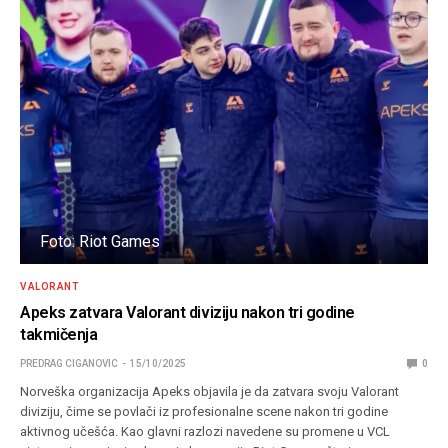
Foto: Riot Games
VALORANT
Apeks zatvara Valorant diviziju nakon tri godine
takmičenja
PREDRAG CIGANOVIC
15/10/2025
0
Norveška organizacija Apeks objavila je da zatvara svoju Valorant
diviziju, čime se povlači iz profesionalne scene nakon tri godine
aktivnog učešća. Kao glavni razlozi navedene su promene u VCL