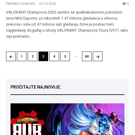
PREDRAG CIGANOVIC
07/10/2025
0
VALORANT Champions 2025 završio se spektakularnom pobedom
tima NRG Esports, uz rekordnih 1.47 miliona gledalaca u vrhuncu
prenosa i više od 47 miliona sati gledanja, čime je postao treći
najgledaniji događaj u istoriji VALORANT Champions Toura (VCT). Iako
nije premašio…
…
←
→
1
2
3
4
5
60
PROČITAJTE NAJNOVIJE: