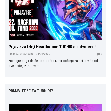
Prijave za letnji Hearthstone TURNIR su otvorene!
PREDRAG CIGANOVIC
04/08/2026
0
Nemojte dugo da čekate, pošto turnir počinje za nešto više od
dve nedelje! RUR vam…
PRIJAVITE SE ZA TURNIRE!