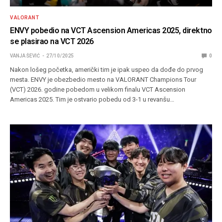
VALORANT
ENVY pobedio na VCT Ascension Americas 2025, direktno
se plasirao na VCT 2026
VANJA ŠEVIĆ
27/10/2025
0
Nakon lošeg početka, američki tim je ipak uspeo da dođe do prvog
mesta. ENVY je obezbedio mesto na VALORANT Champions Tour
(VCT) 2026. godine pobedom u velikom finalu VCT Ascension
Americas 2025. Tim je ostvario pobedu od 3-1 u revanšu…