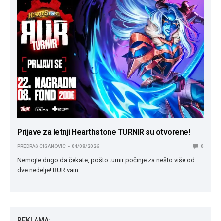
Prijave za letnji Hearthstone TURNIR su otvorene!
PREDRAG CIGANOVIC
04/08/2026
0
Nemojte dugo da čekate, pošto turnir počinje za nešto više od
dve nedelje! RUR vam…
REKLAMA: