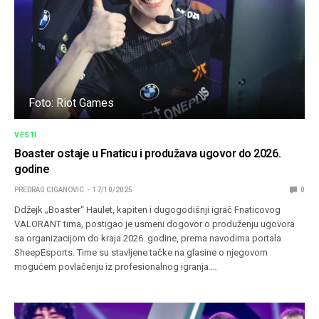
Foto: Riot Games
VESTI
Boaster ostaje u Fnaticu i produžava ugovor do 2026.
godine
PREDRAG CIGANOVIC
17/10/2025
0
Ddžejk „Boaster“ Haulet, kapiten i dugogodišnji igrač Fnaticovog
VALORANT tima, postigao je usmeni dogovor o produženju ugovora
sa organizacijom do kraja 2026. godine, prema navodima portala
SheepEsports. Time su stavljene tačke na glasine o njegovom
mogućem povlačenju iz profesionalnog igranja.…