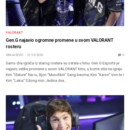
VALORANT
Gen.G najavio ogromne promene u svom VALORANT
rosteru
VANJA ŠEVIĆ
21/10/2025
0
Samo dva igrača iz starog rostera su ostala u timu. Gen.G Esports je
najavio velike promene u svom VALORANT timu, u kome više ne igraju
Kim “t3xture” Na-ru, Bjon “Munchkin” Sang-beoma, Kim “Karon” Von-te i
Kim “Lakia” Džong-min. Jedina dva…