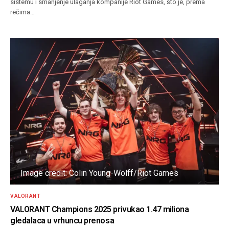
sistemu i smanjenje ulaganja kompanije Riot Games, što je, prema
rečima…
Image credit: Colin Young-Wolff/Riot Games
VALORANT
VALORANT Champions 2025 privukao 1.47 miliona
gledalaca u vrhuncu prenosa