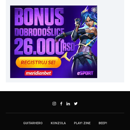
GUITARHERO
KONZOLA
PLAY! ZINE
BEEP!