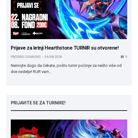
Prijave za letnji Hearthstone TURNIR su otvorene!
PREDRAG CIGANOVIC
04/08/2026
0
Nemojte dugo da čekate, pošto turnir počinje za nešto više od
dve nedelje! RUR vam…
PRIJAVITE SE ZA TURNIRE!