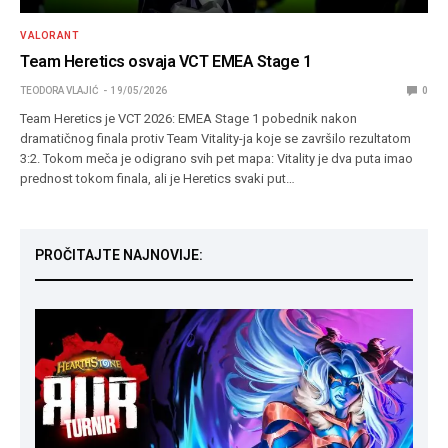
VALORANT
Team Heretics osvaja VCT EMEA Stage 1
TEODORA VLAJIĆ
19/05/2026
0
Team Heretics je VCT 2026: EMEA Stage 1 pobednik nakon
dramatičnog finala protiv Team Vitality-ja koje se završilo rezultatom
3:2. Tokom meča je odigrano svih pet mapa: Vitality je dva puta imao
prednost tokom finala, ali je Heretics svaki put…
PROČITAJTE NAJNOVIJE: