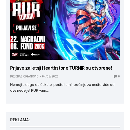
Prijave za letnji Hearthstone TURNIR su otvorene!
PREDRAG CIGANOVIC
04/08/2026
0
Nemojte dugo da čekate, pošto turnir počinje za nešto više od
dve nedelje! RUR vam…
REKLAMA: