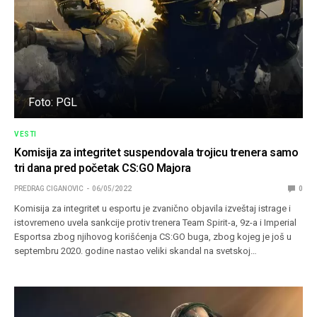
Foto: PGL
VESTI
Komisija za integritet suspendovala trojicu trenera samo
tri dana pred početak CS:GO Majora
PREDRAG CIGANOVIC
06/05/2022
0
Komisija za integritet u esportu je zvanično objavila izveštaj istrage i
istovremeno uvela sankcije protiv trenera Team Spirit-a, 9z-a i Imperial
Esportsa zbog njihovog korišćenja CS:GO buga, zbog kojeg je još u
septembru 2020. godine nastao veliki skandal na svetskoj…