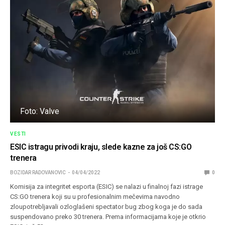
Foto: Valve
VESTI
ESIC istragu privodi kraju, slede kazne za još CS:GO
trenera
BOZIDAR RADOVANOVIC
04/04/2022
0
Komisija za integritet esporta (ESIC) se nalazi u finalnoj fazi istrage
CS:GO trenera koji su u profesionalnim mečevima navodno
zloupotrebljavali ozloglašeni spectator bug zbog koga je do sada
suspendovano preko 30 trenera. Prema informacijama koje je otkrio