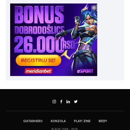
GUITARHERO
KONZOLA
PLAY! ZINE
BEEP!
© RUR 1998 - 2020.