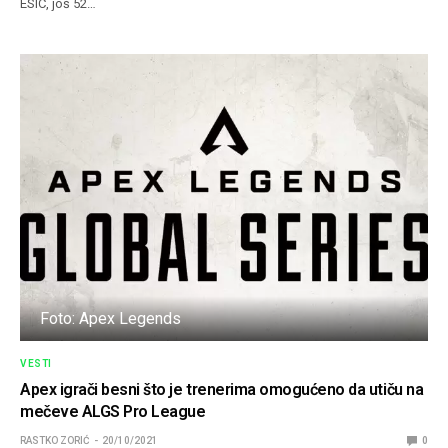
ESIC, još 52…
Foto: Apex Legends
VESTI
Apex igrači besni što je trenerima omogućeno da utiču na
mečeve ALGS Pro League
RASTKO ZORIĆ
20/10/2021
0