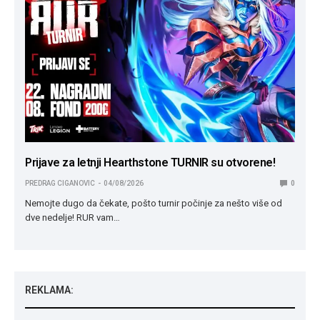
Prijave za letnji Hearthstone TURNIR su otvorene!
PREDRAG CIGANOVIC
04/08/2026
0
Nemojte dugo da čekate, pošto turnir počinje za nešto više od
dve nedelje! RUR vam…
REKLAMA: