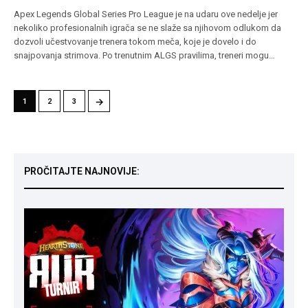
Apex Legends Global Series Pro League je na udaru ove nedelje jer
nekoliko profesionalnih igrača se ne slaže sa njihovom odlukom da
dozvoli učestvovanje trenera tokom meča, koje je dovelo i do
snajpovanja strimova. Po trenutnim ALGS pravilima, treneri mogu…
→
1
2
3
PROČITAJTE NAJNOVIJE: