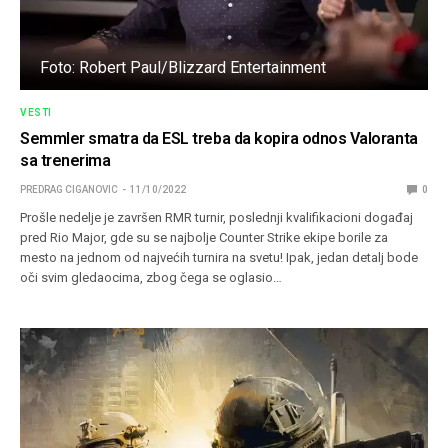
Foto: Robert Paul/Blizzard Entertainment
VESTI
Semmler smatra da ESL treba da kopira odnos Valoranta
sa trenerima
PREDRAG CIGANOVIC
11/10/2022
0
Prošle nedelje je završen RMR turnir, poslednji kvalifikacioni događaj
pred Rio Major, gde su se najbolje Counter Strike ekipe borile za
mesto na jednom od najvećih turnira na svetu! Ipak, jedan detalj bode
oči svim gledaocima, zbog čega se oglasio…