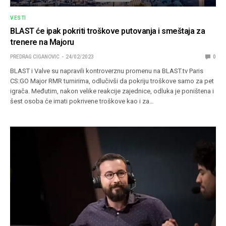
VESTI
BLAST će ipak pokriti troškove putovanja i smeštaja za
trenere na Majoru
PREDRAG CIGANOVIC
24/02/2023
0
BLAST i Valve su napravili kontroverznu promenu na BLAST.tv Paris
CS:GO Major RMR turnirima, odlučivši da pokriju troškove samo za pet
igrača. Međutim, nakon velike reakcije zajednice, odluka je poništena i
šest osoba će imati pokrivene troškove kao i za…