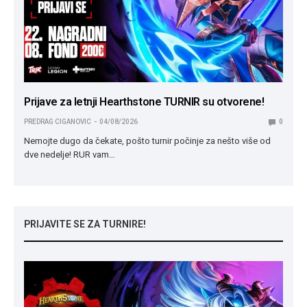
Prijave za letnji Hearthstone TURNIR su otvorene!
PREDRAG CIGANOVIC
04/08/2026
0
Nemojte dugo da čekate, pošto turnir počinje za nešto više od
dve nedelje! RUR vam…
PRIJAVITE SE ZA TURNIRE!