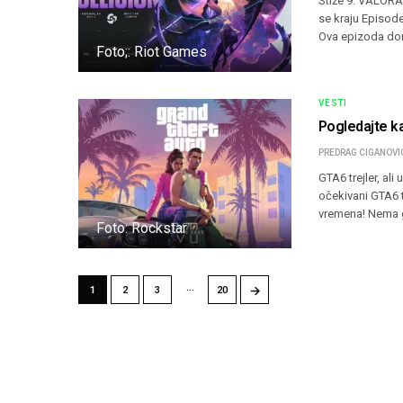
Stiže 9. VALORA
se kraju Episode
Ova epizoda don
Foto;: Riot Games
VESTI
Pogledajte ka
PREDRAG CIGANOVI
GTA6 trejler, a
očekivani GTA6 tr
vremena! Nema g
Foto: Rockstar
…
→
1
2
3
20