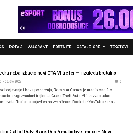
DS
DOTA 2
VALORANT
FORTNITE
OSTALE IGRE
TEKSTOVI
edra neba izbacio novi GTA VI trejler — i izgleda brutalno
C
06/05/2025
0
 odbrojavanja i bez upozorenja, Rockstar Games je uradio ono što
bacio drugi zvanični trejler za Grand Theft Auto VI i izazvao talas
om sveta. Trejler je objavljen na zvaničnom Rockstar YouTube kanalu,
alji o Call of Duty: Black Ops 6 multiplayer modu – Novi