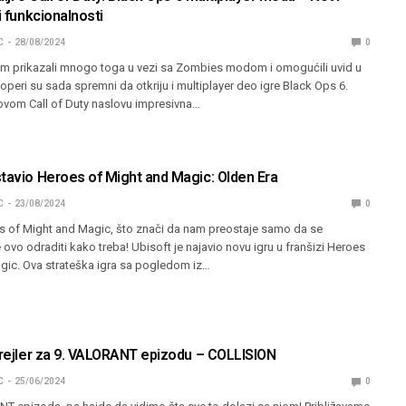
i funkcionalnosti
C
28/08/2024
0
m prikazali mnogo toga u vezi sa Zombies modom i omogućili uvid u
peri su sada spremni da otkriju i multiplayer deo igre Black Ops 6.
novom Call of Duty naslovu impresivna…
stavio Heroes of Might and Magic: Olden Era
C
23/08/2024
0
es of Might and Magic, što znači da nam preostaje samo da se
vo odraditi kako treba! Ubisoft je najavio novu igru u franšizi Heroes
gic. Ova strateška igra sa pogledom iz…
trejler za 9. VALORANT epizodu – COLLISION
C
25/06/2024
0