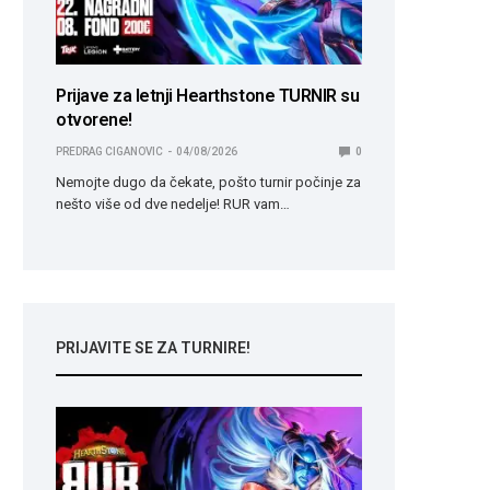
Prijave za letnji Hearthstone TURNIR su
otvorene!
PREDRAG CIGANOVIC
04/08/2026
0
Nemojte dugo da čekate, pošto turnir počinje za
nešto više od dve nedelje! RUR vam…
PRIJAVITE SE ZA TURNIRE!