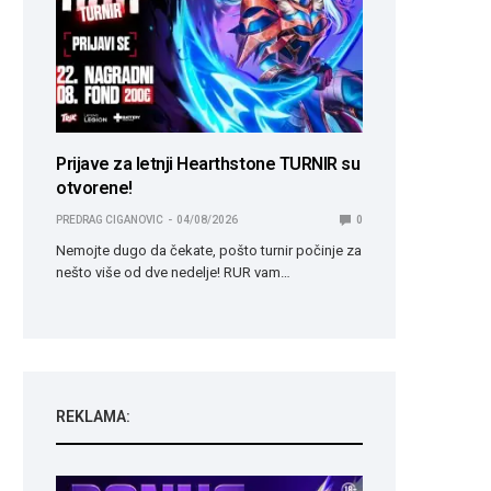
Prijave za letnji Hearthstone TURNIR su
otvorene!
PREDRAG CIGANOVIC
04/08/2026
0
Nemojte dugo da čekate, pošto turnir počinje za
nešto više od dve nedelje! RUR vam…
REKLAMA: