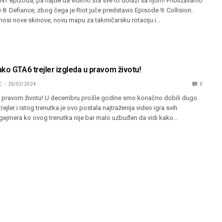
NT epizoda, pa hajde da vidimo šta sve to dolazi sa njom! Približavamo
 8: Defiance, zbog čega je Riot juče predstavio Episode 9: Collision.
osi nove skinove, novu mapu za takmičarsku rotaciju i…
ko GTA6 trejler izgleda u pravom životu!
C
26/03/2024
0
li u pravom životu! U decembru prošle godine smo konačno dobili dugo
ejler i istog trenutka je ovo postala najtraženija video igra svih
ejmera ko ovog trenutka nije bar malo uzbuđen da vidi kako…