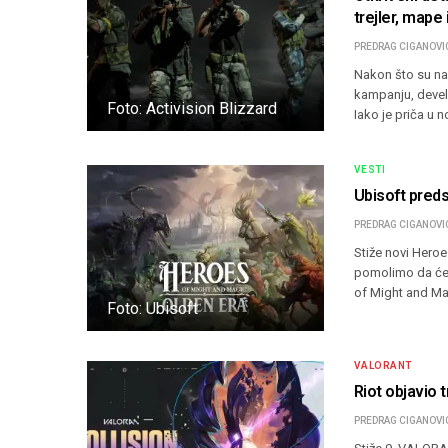
trejler, mape 
PREDRAG CIGANOVI
Nakon što su na
kampanju, develo
Foto: Activision Blizzard
Iako je priča u 
VESTI
Ubisoft pred
PREDRAG CIGANOVI
Stiže novi Hero
pomolimo da će o
of Might and Ma
Foto: Ubisoft
VALORANT
Riot objavio 
PREDRAG CIGANOVI