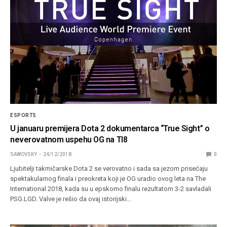
ESPORTS
U januaru premijera Dota 2 dokumentarca “True Sight” o
neverovatnom uspehu OG na TI8
SAWOVSKY
24/12/2018
0
Ljubitelji takmičarske Dota 2 se verovatno i sada sa jezom prisećaju
spektakularnog finala i preokreta koji je OG uradio ovog leta na The
International 2018, kada su u epskomo finalu rezultatom 3-2 savladali
PSG.LGD. Valve je rešio da ovaj istorijski…