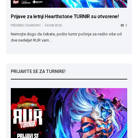
Prijave za letnji Hearthstone TURNIR su otvorene!
PREDRAG CIGANOVIC
04/08/2026
0
Nemojte dugo da čekate, pošto turnir počinje za nešto više od
dve nedelje! RUR vam…
PRIJAVITE SE ZA TURNIRE!