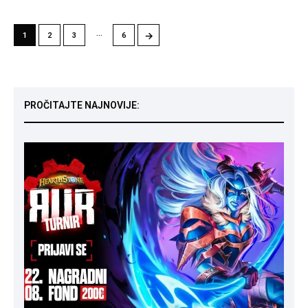
…
→
1
2
3
6
PROČITAJTE NAJNOVIJE: