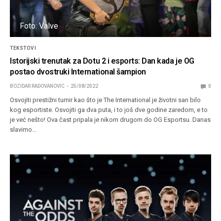
Foto: Valve
TEKSTOVI
Istorijski trenutak za Dotu 2 i esports: Dan kada je OG
postao dvostruki International šampion
BOZIDAR RADOVANOVIC
25/08/2022
0
Osvojiti prestižni turnir kao što je The International je životni san bilo
kog esportiste. Osvojiti ga dva puta, i to još dve godine zaredom, e to
je već nešto! Ova čast pripala je nikom drugom do OG Esportsu. Danas
slavimo…