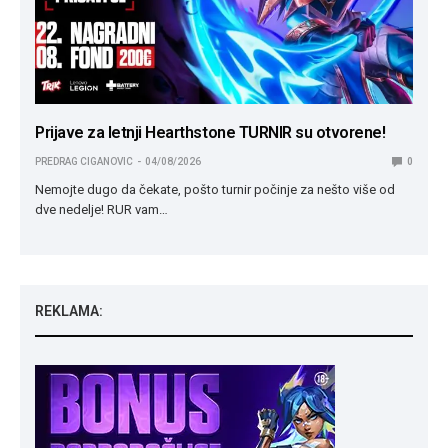
Prijave za letnji Hearthstone TURNIR su otvorene!
PREDRAG CIGANOVIC
04/08/2026
0
Nemojte dugo da čekate, pošto turnir počinje za nešto više od
dve nedelje! RUR vam…
REKLAMA: