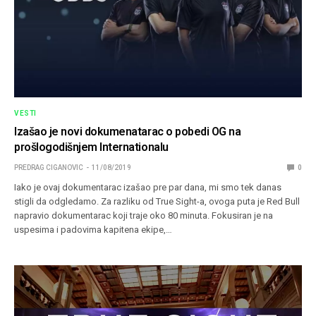
VESTI
Izašao je novi dokumenatarac o pobedi OG na
prošlogodišnjem Internationalu
PREDRAG CIGANOVIC
11/08/2019
0
Iako je ovaj dokumentarac izašao pre par dana, mi smo tek danas
stigli da odgledamo. Za razliku od True Sight-a, ovoga puta je Red Bull
napravio dokumentarac koji traje oko 80 minuta. Fokusiran je na
uspesima i padovima kapitena ekipe,…