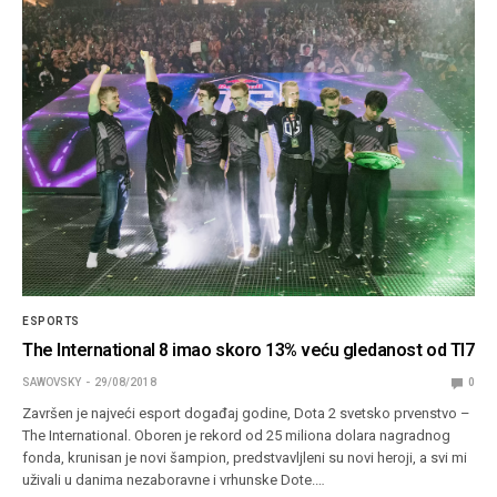
ESPORTS
The International 8 imao skoro 13% veću gledanost od TI7
SAWOVSKY
29/08/2018
0
Završen je najveći esport događaj godine, Dota 2 svetsko prvenstvo –
The International. Oboren je rekord od 25 miliona dolara nagradnog
fonda, krunisan je novi šampion, predstvavljleni su novi heroji, a svi mi
uživali u danima nezaboravne i vrhunske Dote.…