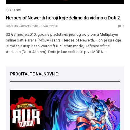
TEKSTOVI
Heroes of Newerth heroji koje želimo da vidimo u Doti 2
BOZIDAR RADOVANOVIC
15/07/2020
0
S2 Games je 2010. godine predstavio jednog od pionira Multiplayer
online battle arena (MOBA) žanra, Heroes of Newerth. HoN je igra čije
je rođenje inspirisao Warcraft III custom mode, Defence of the
Ancients (DotA Allstars). Dota je kao suštinski prva MOBA…
PROČITAJTE NAJNOVIJE: