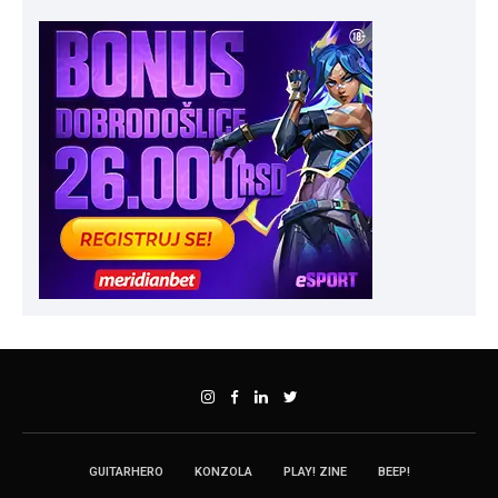
GUITARHERO
KONZOLA
PLAY! ZINE
BEEP!