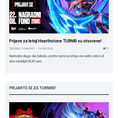
Prijave za letnji Hearthstone TURNIR su otvorene!
PREDRAG CIGANOVIC
04/08/2026
0
Nemojte dugo da čekate, pošto turnir počinje za nešto više od
dve nedelje! RUR vam…
PRIJAVITE SE ZA TURNIRE!