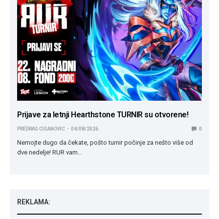
Prijave za letnji Hearthstone TURNIR su otvorene!
PREDRAG CIGANOVIC
04/08/2026
0
Nemojte dugo da čekate, pošto turnir počinje za nešto više od
dve nedelje! RUR vam…
REKLAMA: