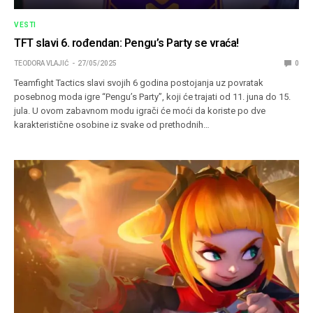
VESTI
TFT slavi 6. rođendan: Pengu’s Party se vraća!
TEODORA VLAJIĆ
27/05/2025
0
Teamfight Tactics slavi svojih 6 godina postojanja uz povratak
posebnog moda igre “Pengu’s Party”, koji će trajati od 11. juna do 15.
jula. U ovom zabavnom modu igrači će moći da koriste po dve
karakteristične osobine iz svake od prethodnih…