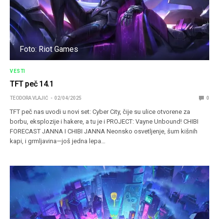
Foto: Riot Games
VESTI
TFT peč 14.1
TEODORA VLAJIĆ
02/04/2025
0
TFT peč nas uvodi u novi set: Cyber City, čije su ulice otvorene za
borbu, eksplozije i hakere, a tu je i PROJECT: Vayne Unbound! CHIBI
FORECAST JANNA I CHIBI JANNA Neonsko osvetljenje, šum kišnih
kapi, i grmljavina—još jedna lepa…