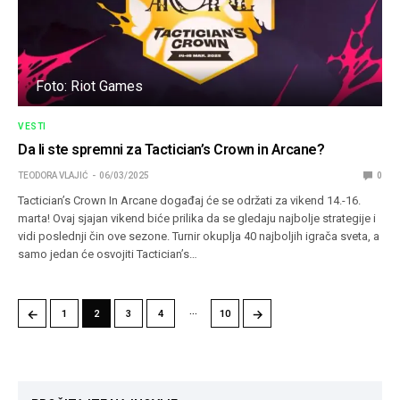
Foto: Riot Games
VESTI
Da li ste spremni za Tactician’s Crown in Arcane?
TEODORA VLAJIĆ
06/03/2025
0
Tactician’s Crown In Arcane događaj će se održati za vikend 14.-16.
marta! Ovaj sjajan vikend biće prilika da se gledaju najbolje strategije i
vidi poslednji čin ove sezone. Turnir okuplja 40 najboljih igrača sveta, a
samo jedan će osvojiti Tactician’s…
…
←
→
1
2
3
4
10