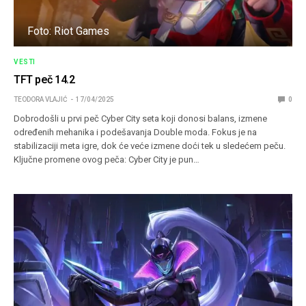
Foto: Riot Games
VESTI
TFT peč 14.2
TEODORA VLAJIĆ
17/04/2025
0
Dobrodošli u prvi peč Cyber City seta koji donosi balans, izmene
određenih mehanika i podešavanja Double moda. Fokus je na
stabilizaciji meta igre, dok će veće izmene doći tek u sledećem peču.
Ključne promene ovog peča: Cyber City je pun…