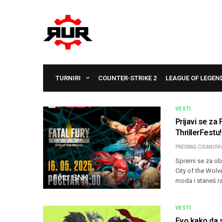
TURNIRI
COUNTER-STRIKE 2
LEAGUE OF LEGEN
VESTI
Prijavi se za 
ThrillerFestu!
PREDRAG CIGANOVI
Spremi se za obr
City of the Wolve
Foto: SNK
moda i staneš r
VESTI
Evo kako da s