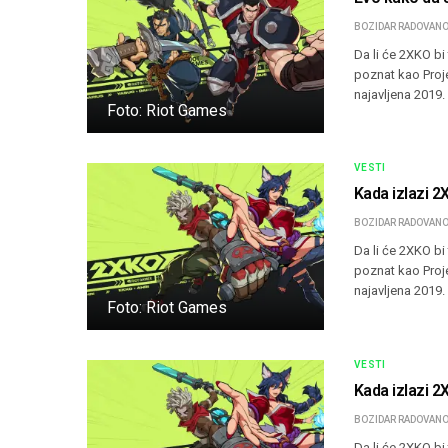
BOZIDAR RADOVANO
Da li će 2XKO bi
poznat kao Proj
najavljena 2019.
Foto: Riot Games
VESTI
Kada izlazi 2
BOZIDAR RADOVANO
Da li će 2XKO bi
poznat kao Proj
najavljena 2019.
Foto: Riot Games
VESTI
Kada izlazi 
BOZIDAR RADOVANO
Da li će 2XKO bi