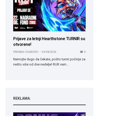
Prijave za letnji Hearthstone TURNIR su
otvorene!
PREDRAG CIGANOVIC
04/08/2026
0
Nemojte dugo da čekate, pošto turnir počinje za
nešto više od dve nedelje! RUR vam…
REKLAMA: