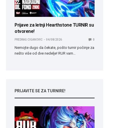
Prijave za letnji Hearthstone TURNIR su
otvorene!
PREDRAG CIGANOVIC
04/08/2026
0
Nemojte dugo da čekate, pošto turnir počinje za
nešto više od dve nedelje! RUR vam…
PRIJAVITE SE ZA TURNIRE!