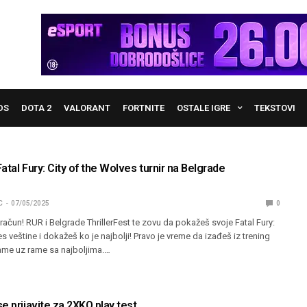
DS
DOTA 2
VALORANT
FORTNITE
OSTALE IGRE
TEKSTOVI
Fatal Fury: City of the Wolves turnir na Belgrade
C
07/05/2025
0
ačun! RUR i Belgrade ThrillerFest te zovu da pokažeš svoje Fatal Fury:
s veštine i dokažeš ko je najbolji! Pravo je vreme da izađeš iz trening
ame uz rame sa najboljima.…
e prijavite za 2XKO play test