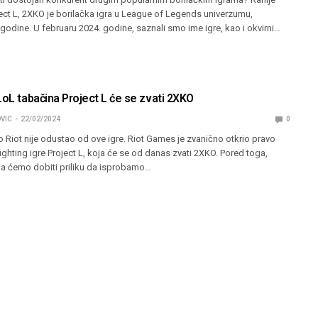
ect L, 2XKO je borilačka igra u League of Legends univerzumu,
 godine. U februaru 2024. godine, saznali smo ime igre, kao i okvirni…
LoL tabačina Project L će se zvati 2XKO
VIC
22/02/2024
0
 Riot nije odustao od ove igre. Riot Games je zvanično otkrio pravo
ighting igre Project L, koja će se od danas zvati 2XKO. Pored toga,
a ćemo dobiti priliku da isprobamo…