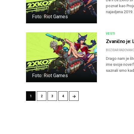
poznat kao Proj
najavljena 2019.
Foto: Riot Games
VESTI
Zvanično je: 
BOZIDAR RADOVANO
Drago nam je što
ime svoje nove f
saznali smo kad
Foto: Riot Games
→
1
2
3
4