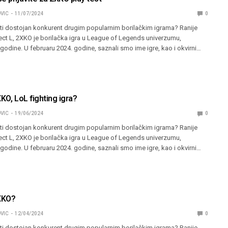
VIC
11/07/2024
0
 ti dostojan konkurent drugim popularnim borilačkim igrama? Ranije
ect L, 2XKO je borilačka igra u League of Legends univerzumu,
 godine. U februaru 2024. godine, saznali smo ime igre, kao i okvirni…
XKO, LoL fighting igra?
VIC
19/06/2024
0
 ti dostojan konkurent drugim popularnim borilačkim igrama? Ranije
ect L, 2XKO je borilačka igra u League of Legends univerzumu,
 godine. U februaru 2024. godine, saznali smo ime igre, kao i okvirni…
2XKO?
VIC
12/04/2024
0
 ti dostojan konkurent drugim popularnim borilačkim igrama? Ranije