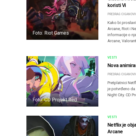
koristi Vi
PREDRAG CIGANOVI
Kako bi proslavi
Arcane, Riot i N
Foto: Riot Games
informacije o 
Arcane, Valoran
VESTI
Nova animiran
PREDRAG CIGANOVI
Pretplatnici Net
je potvrđeno da 
Night City. CD P
Foto: CD Projekt Red
VESTI
Netflix je obj
Arcane