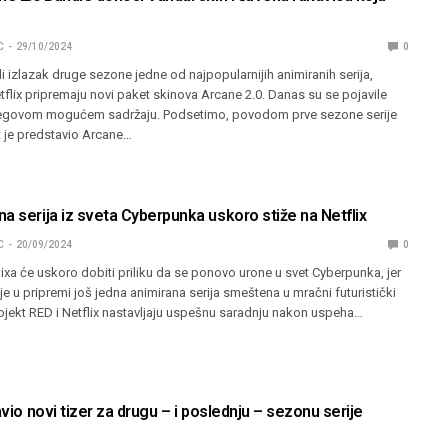
C
29/10/2024
0
li izlazak druge sezone jedne od najpopularnijih animiranih serija,
etflix pripremaju novi paket skinova Arcane 2.0. Danas su se pojavile
njegovom mogućem sadržaju. Podsetimo, povodom prve sezone serije
t je predstavio Arcane…
a serija iz sveta Cyberpunka uskoro stiže na Netflix
C
20/09/2024
0
flixa će uskoro dobiti priliku da se ponovo urone u svet Cyberpunka, jer
je u pripremi još jedna animirana serija smeštena u mračni futuristički
rojekt RED i Netflix nastavljaju uspešnu saradnju nakon uspeha…
avio novi tizer za drugu – i poslednju – sezonu serije