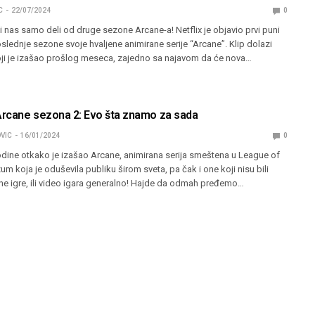
C
22/07/2024
0
nas samo deli od druge sezone Arcane-a! Netflix je objavio prvi puni
poslednje sezone svoje hvaljene animirane serije “Arcane”. Klip dolazi
koji je izašao prošlog meseca, zajedno sa najavom da će nova…
 Arcane sezona 2: Evo šta znamo za sada
VIC
16/01/2024
0
odine otkako je izašao Arcane, animirana serija smeštena u League of
m koja je oduševila publiku širom sveta, pa čak i one koji nisu bili
arne igre, ili video igara generalno! Hajde da odmah pređemo…