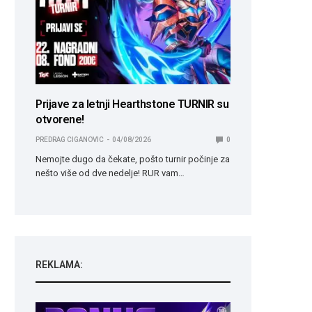
Prijave za letnji Hearthstone TURNIR su
otvorene!
PREDRAG CIGANOVIC
04/08/2026
0
Nemojte dugo da čekate, pošto turnir počinje za
nešto više od dve nedelje! RUR vam…
REKLAMA: