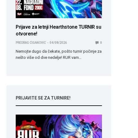
Prijave za letnji Hearthstone TURNIR su
otvorene!
PREDRAG CIGANOVIC
04/08/2026
0
Nemojte dugo da čekate, pošto turnir počinje za
nešto više od dve nedelje! RUR vam…
PRIJAVITE SE ZA TURNIRE!