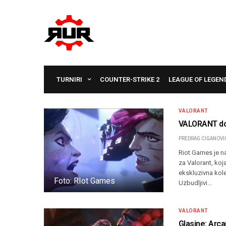
TURNIRI
COUNTER-STRIKE 2
LEAGUE OF LEGEN
VALORANT
VALORANT dob
PREDRAG CIGANOVI
Riot Games je n
za Valorant, koj
ekskluzivna kole
Foto: RIot Games
Uzbudljivi…
VALORANT
Glasine: Arca