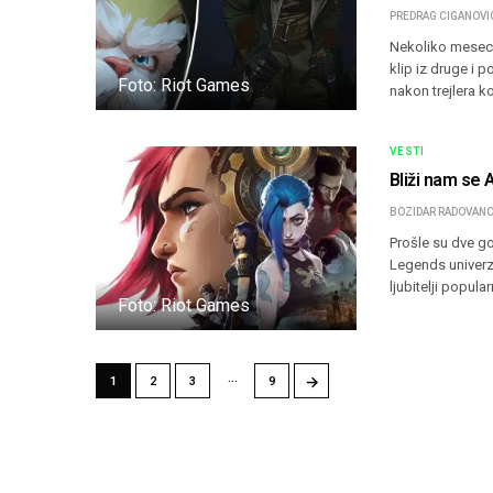
PREDRAG CIGANOVI
Nekoliko meseci 
klip iz druge i 
Foto: Riot Games
nakon trejlera 
VESTI
Bliži nam se
BOZIDAR RADOVANO
Prošle su dve g
Legends univerzu
ljubitelji popul
Foto: Riot Games
…
→
1
2
3
9