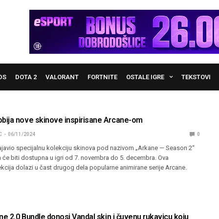
DS
DOTA 2
VALORANT
FORTNITE
OSTALE IGRE
TEKSTOVI
ija nove skinove inspirisane Arcane-om
C
06/11/2024
0
ajavio specijalnu kolekciju skinova pod nazivom „Arkane — Season 2“
a će biti dostupna u igri od 7. novembra do 5. decembra. Ova
kcija dolazi u čast drugog dela popularne animirane serije Arcane.
ne 2.0 Bundle donosi Vandal skin i čuvenu rukavicu koju