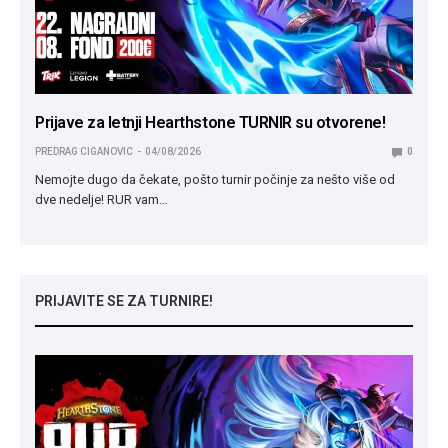
Prijave za letnji Hearthstone TURNIR su otvorene!
PREDRAG CIGANOVIC
04/08/2026
0
Nemojte dugo da čekate, pošto turnir počinje za nešto više od
dve nedelje! RUR vam…
PRIJAVITE SE ZA TURNIRE!