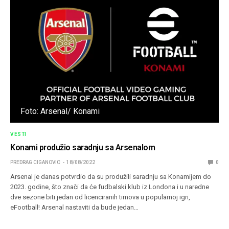
Foto: Arsenal/ Konami
VESTI
Konami produžio saradnju sa Arsenalom
PREDRAG CIGANOVIC
18/08/2022
0
Arsenal je danas potvrdio da su produžili saradnju sa Konamijem do
2023. godine, što znači da će fudbalski klub iz Londona i u naredne
dve sezone biti jedan od licenciranih timova u popularnoj igri,
eFootball! Arsenal nastaviti da bude jedan…