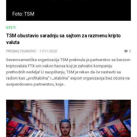
Foto: TSM
VESTI
TSM obustavio saradnju sa sajtom za razmenu kripto
valuta
PREDRAG CIGANOVIC
17/11/2022
0
Severnoamerička organizacija TSM prekinula je partnerstvo sa berzom
kriptovaluta FTX-om nakon haosa koji je zahvatio kompaniju
prethodnih nedelja! U saopštenju, TSM je rekao da će nastaviti sa
radom kao „profitabilna“ i „stabilna“ esport organizacija bez obzira na
suspendovano partnerstvo, koje…