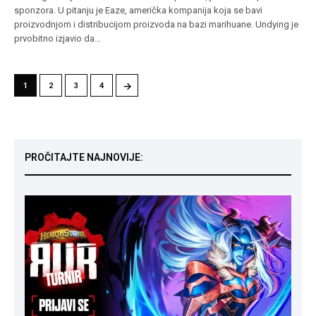
sponzora. U pitanju je Eaze, američka kompanija koja se bavi
proizvodnjom i distribucijom proizvoda na bazi marihuane. Undying je
prvobitno izjavio da…
→
1
2
3
4
PROČITAJTE NAJNOVIJE: