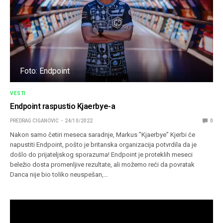
Foto: Endpoint
VESTI
Endpoint raspustio Kjaerbye-a
PREDRAG CIGANOVIC
24/10/2022
0
Nakon samo četiri meseca saradnje, Markus ”Kjaerbye” Kjerbi će
napustiti Endpoint, pošto je britanska organizacija potvrdila da je
došlo do prijateljskog sporazuma! Endpoint je proteklih meseci
beležio dosta promenljive rezultate, ali možemo reći da povratak
Danca nije bio toliko neuspešan,…