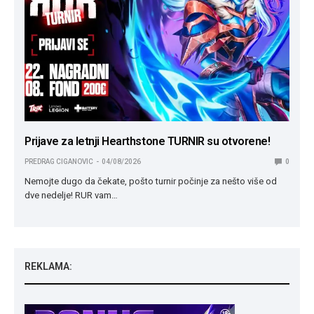
Prijave za letnji Hearthstone TURNIR su otvorene!
PREDRAG CIGANOVIC
04/08/2026
0
Nemojte dugo da čekate, pošto turnir počinje za nešto više od
dve nedelje! RUR vam…
REKLAMA: