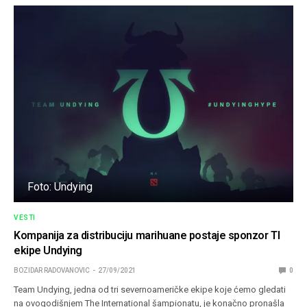
Foto: Undying
VESTI
Kompanija za distribuciju marihuane postaje sponzor TI
ekipe Undying
BOZIDAR RADOVANOVIC
27/09/2021
0
Team Undying, jedna od tri severnoameričke ekipe koje ćemo gledati
na ovogodišnjem The International šampionatu, je konačno pronašla