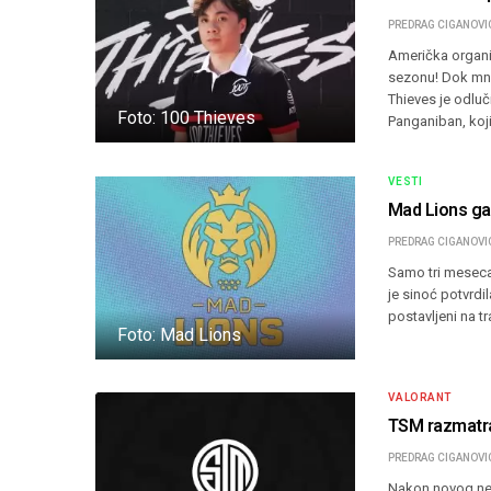
PREDRAG CIGANOVI
Američka organiz
sezonu! Dok mno
Thieves je odluči
Foto: 100 Thieves
Panganiban, koji
VESTI
Mad Lions ga
PREDRAG CIGANOVI
Samo tri meseca
je sinoć potvrdi
postavljeni na t
Foto: Mad Lions
VALORANT
TSM razmatra
PREDRAG CIGANOVI
Nakon novog neu