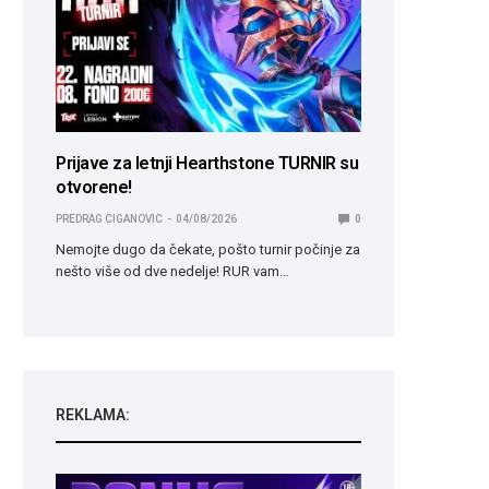
Prijave za letnji Hearthstone TURNIR su
otvorene!
PREDRAG CIGANOVIC
04/08/2026
0
Nemojte dugo da čekate, pošto turnir počinje za
nešto više od dve nedelje! RUR vam…
REKLAMA: