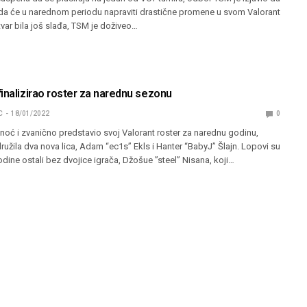
 da će u narednom periodu napraviti drastične promene u svom Valorant
tvar bila još slađa, TSM je doživeo…
inalizirao roster za narednu sezonu
C
18/01/2022
0
inoć i zvanično predstavio svoj Valorant roster za narednu godinu,
ružila dva nova lica, Adam “ec1s” Ekls i Hanter “BabyJ” Šlajn. Lopovi su
dine ostali bez dvojice igrača, Džošue ”steel” Nisana, koji…