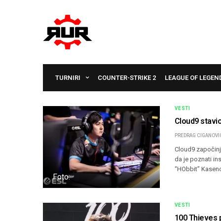
TURNIRI
COUNTER-STRIKE 2
LEAGUE OF LEGEN
VESTI
Cloud9 stavio
PREDRAG CIGANOVI
Cloud9 započinj
da je poznati in
“HObbit” Kasenov
Foto:
VESTI
100 Thieves p