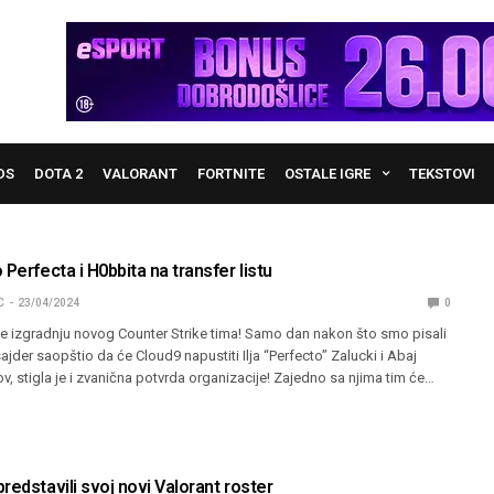
DS
DOTA 2
VALORANT
FORTNITE
OSTALE IGRE
TEKSTOVI
 Perfecta i H0bbita na transfer listu
C
23/04/2024
0
e izgradnju novog Counter Strike tima! Samo dan nakon što smo pisali
sajder saopštio da će Cloud9 napustiti Ilja “Perfecto” Zalucki i Abaj
, stigla je i zvanična potvrda organizacije! Zajedno sa njima tim će…
redstavili svoj novi Valorant roster