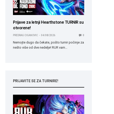
Prijave za letnji Hearthstone TURNIR su
otvorene!
PREDRAG CIGANOVIC
04/08/2026
0
Nemojte dugo da čekate, pošto turnir počinje za
nešto više od dve nedelje! RUR vam…
PRIJAVITE SE ZA TURNIRE!