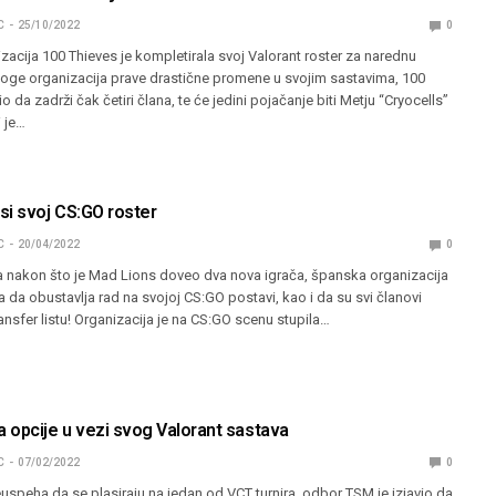
C
25/10/2022
0
acija 100 Thieves je kompletirala svoj Valorant roster za narednu
ge organizacija prave drastične promene u svojim sastavima, 100
o da zadrži čak četiri člana, te će jedini pojačanje biti Metju “Cryocells”
 je…
si svoj CS:GO roster
C
20/04/2022
0
 nakon što je Mad Lions doveo dva nova igrača, španska organizacija
la da obustavlja rad na svojoj CS:GO postavi, kao i da su svi članovi
ransfer listu! Organizacija je na CS:GO scenu stupila…
 opcije u vezi svog Valorant sastava
C
07/02/2022
0
speha da se plasiraju na jedan od VCT turnira, odbor TSM je izjavio da