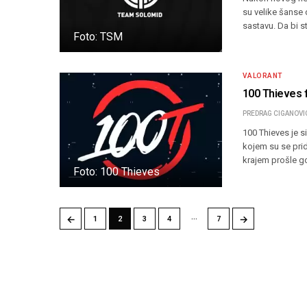
su velike šanse
sastavu. Da bi s
Foto: TSM
VALORANT
100 Thieves f
PREDRAG CIGANOVI
100 Thieves je s
kojem su se prid
krajem prošle go
Foto: 100 Thieves
…
←
→
1
2
3
4
7