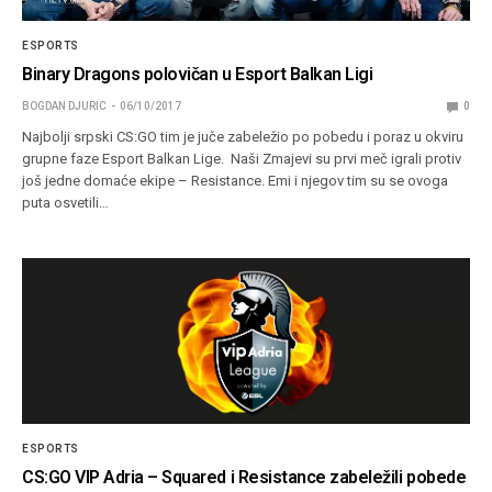
ESPORTS
Binary Dragons polovičan u Esport Balkan Ligi
BOGDAN DJURIC
06/10/2017
0
Najbolji srpski CS:GO tim je juče zabeležio po pobedu i poraz u okviru
grupne faze Esport Balkan Lige. Naši Zmajevi su prvi meč igrali protiv
još jedne domaće ekipe – Resistance. Emi i njegov tim su se ovoga
puta osvetili…
ESPORTS
CS:GO VIP Adria – Squared i Resistance zabeležili pobede