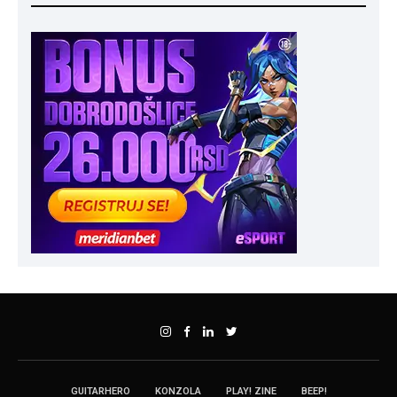
GUITARHERO
KONZOLA
PLAY! ZINE
BEEP!