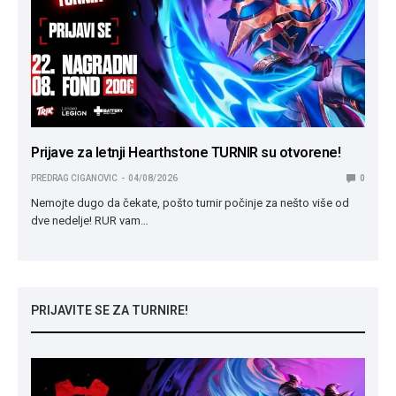
Prijave za letnji Hearthstone TURNIR su otvorene!
PREDRAG CIGANOVIC
04/08/2026
0
Nemojte dugo da čekate, pošto turnir počinje za nešto više od
dve nedelje! RUR vam…
PRIJAVITE SE ZA TURNIRE!