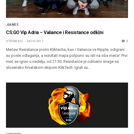
.GAMES
CS:GO Vip Adria – Valiance i Resistance odlični
STEFAN ILIC
24/10/2017
0
Mečevi Resistance protiv Kliktecha, kao i Valiance vs Ripple, odigrani
su posle odlaganja, a rezultati mapa potpuno su isti na oba meča! Prvi
meč se igrao u nedelju, od 21:30. Resistance je odmerio snage sa
slovensko-hrvatskom ekipom KlikTech. Igrali su…