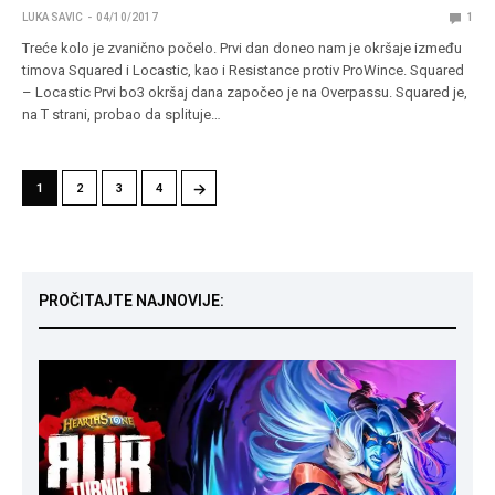
LUKA SAVIC
04/10/2017
1
Treće kolo je zvanično počelo. Prvi dan doneo nam je okršaje između
timova Squared i Locastic, kao i Resistance protiv ProWince. Squared
– Locastic Prvi bo3 okršaj dana započeo je na Overpassu. Squared je,
na T strani, probao da splituje…
→
1
2
3
4
PROČITAJTE NAJNOVIJE: