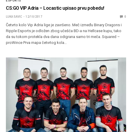
ESPORTS
CS:GO VIP Adria – Locastic upisao prvu pobedu!
LUKA SAVIC
12/10/2017
0
Četvrto kolo Vip Adria lige je završeno. Meč između Binary Dragons i
Ripple Esports je odložen zbog učešća BD-a na Hellcase kupu, tako
da su tokom protekla dva dana odigrana samo tri meča. Squared –
proWince Prva mapa četvrtog kola…