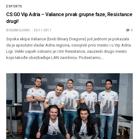
ESPORTS
CS:GO Vip Adria – Valiance prvak grupne faze, Resistance
drugi!
BOGDAN DJURIC
03/11/2017
0
Srpska ekipa Valiance (bivši Binary Dragons) još jednom je pokazala
da je apsolutni vladar Adria regiona, osvojivši prvo mesto i u Vip Adria
Ligi. Veliki uspeh ostvario je i tim Resistance, zauzevši drugo mesto
koje takođe obezbeđuje LAN završnicu. Podsećamo,…