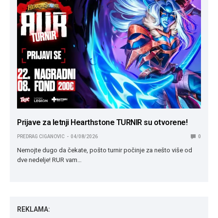
Prijave za letnji Hearthstone TURNIR su otvorene!
PREDRAG CIGANOVIC
04/08/2026
0
Nemojte dugo da čekate, pošto turnir počinje za nešto više od
dve nedelje! RUR vam…
REKLAMA: