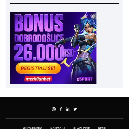
GUITARHERO
KONZOLA
PLAY! ZINE
BEEP!