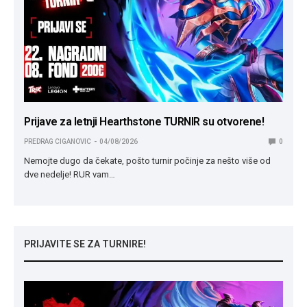
Prijave za letnji Hearthstone TURNIR su otvorene!
PREDRAG CIGANOVIC
04/08/2026
0
Nemojte dugo da čekate, pošto turnir počinje za nešto više od
dve nedelje! RUR vam…
PRIJAVITE SE ZA TURNIRE!