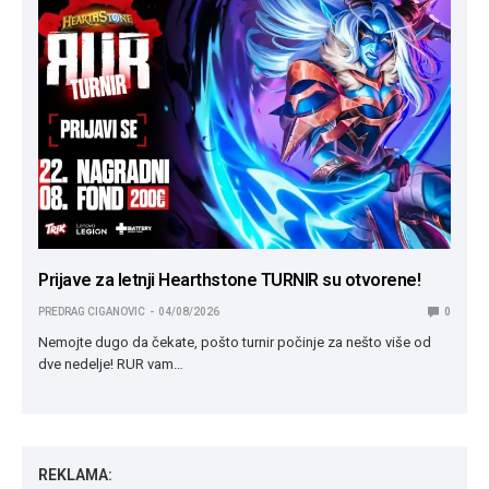
Prijave za letnji Hearthstone TURNIR su otvorene!
PREDRAG CIGANOVIC
04/08/2026
0
Nemojte dugo da čekate, pošto turnir počinje za nešto više od
dve nedelje! RUR vam…
REKLAMA: