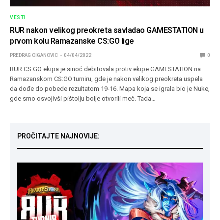
VESTI
RUR nakon velikog preokreta savladao GAMESTATION u
prvom kolu Ramazanske CS:GO lige
PREDRAG CIGANOVIC
04/04/2022
0
RUR CS:GO ekipa je sinoć debitovala protiv ekipe GAMESTATION na
Ramazanskom CS:GO turniru, gde je nakon velikog preokreta uspela
da dođe do pobede rezultatom 19-16. Mapa koja se igrala bio je Nuke,
gde smo osvojivši pištolju bolje otvorili meč. Tada…
PROČITAJTE NAJNOVIJE: