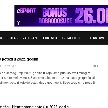
DS
DOTA 2
VALORANT
FORTNITE
OSTALE IGRE
TEKSTOVI
O potezi u 2022. godini!
C
31/01/2023
0
 do samog kraja 2022. godine u kojoj smo prisustvovali mnogim
r Strike mečevima. Uživali smo u lepim potezima najboljih igrača, ali
oji neki potezi koje će ostati dugo upamćeni. Zbog toga smo potražili
jsmešniji Hearthstone potezi u 2022. godini!