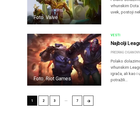
vrhunskim Dota 2
uvek, postoji ne
Foto: Valve
VESTI
Najbolji Leag
PREDRAG CIGANOVI
Polako dolazimo
vrhunskim Leagu
igrača, ali kao 
Foto: Riot Games
potražili…
…
→
1
2
3
7