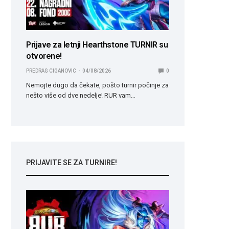
Prijave za letnji Hearthstone TURNIR su
otvorene!
PREDRAG CIGANOVIC
04/08/2026
0
Nemojte dugo da čekate, pošto turnir počinje za
nešto više od dve nedelje! RUR vam…
PRIJAVITE SE ZA TURNIRE!