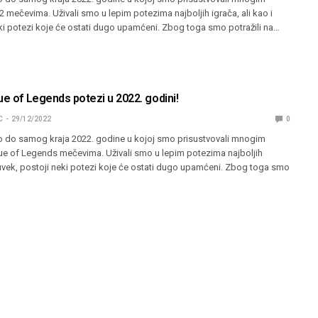
 mečevima. Uživali smo u lepim potezima najboljih igrača, ali kao i
ki potezi koje će ostati dugo upamćeni. Zbog toga smo potražili na…
ue of Legends potezi u 2022. godini!
C
29/12/2022
0
 do samog kraja 2022. godine u kojoj smo prisustvovali mnogim
e of Legends mečevima. Uživali smo u lepim potezima najboljih
i uvek, postoji neki potezi koje će ostati dugo upamćeni. Zbog toga smo