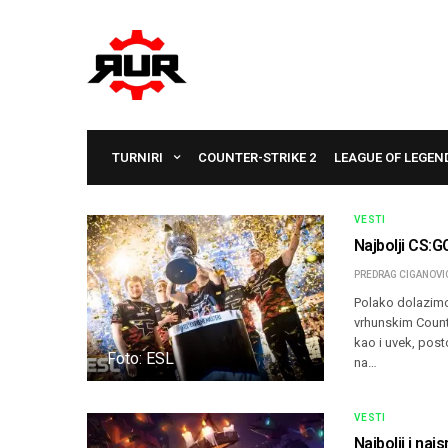
TURNIRI
COUNTER-STRIKE 2
LEAGUE OF LEGEN
VESTI
Najbolji CS:G
PREDRAG CIGANOVI
Polako dolazimo
vrhunskim Counte
kao i uvek, post
Foto: ESL
na…
VESTI
Najbolji i na