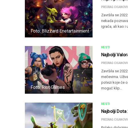
PREDRAG CIGANOVI
Završila se 2022
nekada poznavali
igrača, ali kao 
Foto: Blizzard Enetartainment
VESTI
Najbolji Valor
PREDRAG CIGANOVI
Završila se 202
mečevima. Užival
potezi koje će o
Foto: Riot Games
moguć klip…
VESTI
Najbolji Dota 
PREDRAG CIGANOVI
Polako dolazimo