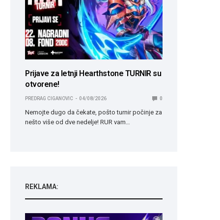
Prijave za letnji Hearthstone TURNIR su
otvorene!
PREDRAG CIGANOVIC
04/08/2026
0
Nemojte dugo da čekate, pošto turnir počinje za
nešto više od dve nedelje! RUR vam…
REKLAMA: