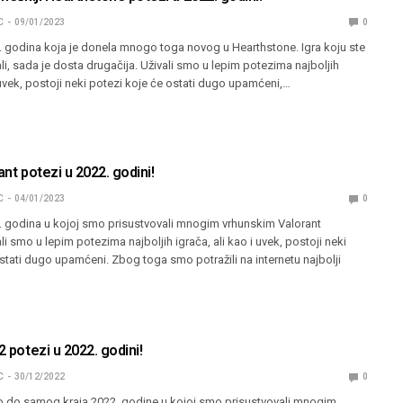
C
09/01/2023
0
. godina koja je donela mnogo toga novog u Hearthstone. Igra koju ste
, sada je dosta drugačija. Uživali smo u lepim potezima najboljih
i uvek, postoji neki potezi koje će ostati dugo upamćeni,…
ant potezi u 2022. godini!
C
04/01/2023
0
2. godina u kojoj smo prisustvovali mnogim vrhunskim Valorant
i smo u lepim potezima najboljih igrača, ali kao i uvek, postoji neki
stati dugo upamćeni. Zbog toga smo potražili na internetu najbolji
2 potezi u 2022. godini!
C
30/12/2022
0
 do samog kraja 2022. godine u kojoj smo prisustvovali mnogim