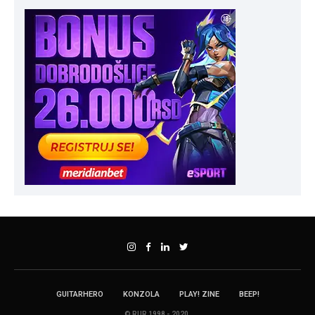
GUITARHERO
KONZOLA
PLAY! ZINE
BEEP!
© RUR 1998 - 2020.