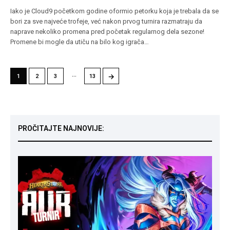
Iako je Cloud9 početkom godine oformio petorku koja je trebala da se
bori za sve najveće trofeje, već nakon prvog turnira razmatraju da
naprave nekoliko promena pred početak regularnog dela sezone!
Promene bi mogle da utiču na bilo kog igrača…
…
→
1
2
3
13
PROČITAJTE NAJNOVIJE: