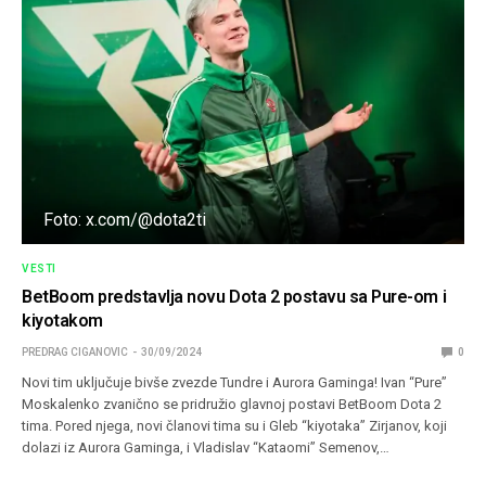
Foto: x.com/@dota2ti
VESTI
BetBoom predstavlja novu Dota 2 postavu sa Pure-om i
kiyotakom
PREDRAG CIGANOVIC
30/09/2024
0
Novi tim uključuje bivše zvezde Tundre i Aurora Gaminga! Ivan “Pure”
Moskalenko zvanično se pridružio glavnoj postavi BetBoom Dota 2
tima. Pored njega, novi članovi tima su i Gleb “kiyotaka” Zirjanov, koji
dolazi iz Aurora Gaminga, i Vladislav “Kataomi” Semenov,…