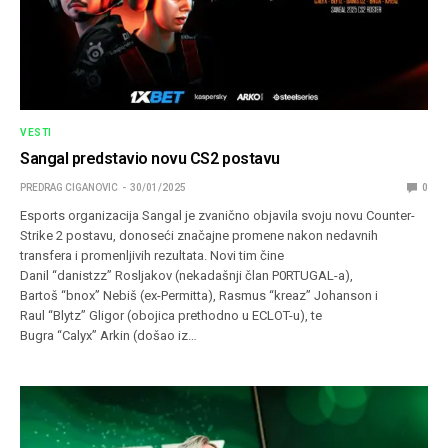
VESTI
Sangal predstavio novu CS2 postavu
PREDRAG CIGANOVIC
30/01/2025
0
Esports organizacija Sangal je zvanično objavila svoju novu Counter-
Strike 2 postavu, donoseći značajne promene nakon nedavnih
transfera i promenljivih rezultata. Novi tim čine
Danil “danistzz” Rosljakov (nekadašnji član P0RTUGAL-a),
Bartoš “bnox” Nebiš (ex-Permitta), Rasmus “kreaz” Johanson i
Raul “Blytz” Gligor (obojica prethodno u ECLOT-u), te
Bugra “Calyx” Arkin (došao iz…