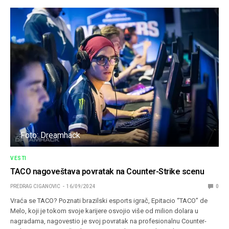
Foto: Dreamhack
VESTI
TACO nagoveštava povratak na Counter-Strike scenu
PREDRAG CIGANOVIC
16/09/2024
0
Vraća se TACO? Poznati brazilski esports igrač, Epitacio “TACO” de
Melo, koji je tokom svoje karijere osvojio više od milion dolara u
nagradama, nagovestio je svoj povratak na profesionalnu Counter-