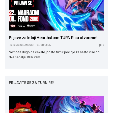
Prijave za letnji Hearthstone TURNIR su otvorene!
PREDRAG CIGANOVIC
04/08/2026
0
Nemojte dugo da čekate, pošto turnir počinje za nešto više od
dve nedelje! RUR vam…
PRIJAVITE SE ZA TURNIRE!