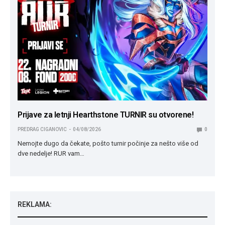
Prijave za letnji Hearthstone TURNIR su otvorene!
PREDRAG CIGANOVIC
04/08/2026
0
Nemojte dugo da čekate, pošto turnir počinje za nešto više od
dve nedelje! RUR vam…
REKLAMA: