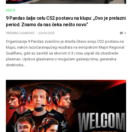
VESTI
9 Pandas šalje celu CS2 postavu na klupu: „Ovo je prelazni
period. Znamo da nas čeka nešto novo“
PREDRAG CIGANOVIC
22/04/2025
0
Organizacija 9 Pandas zvanično je stavila čitavu svoju CS2 postavu na
klupu, nakon razočaravajućeg rezultata na evropskom Major Regional
Qualifieru, gde su završili sa skorom 2-3 i nisu uspeli da obezbede
plasman. Uprkos glasinama o mogućem gašenju tima, generalna
direktorka…