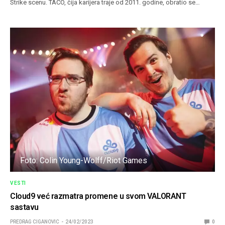
Strike scenu. TACO, čija karijera traje od 2011. godine, obratio se…
Foto: Colin Young-Wolff/Riot Games
VESTI
Cloud9 već razmatra promene u svom VALORANT
sastavu
PREDRAG CIGANOVIC
24/02/2023
0