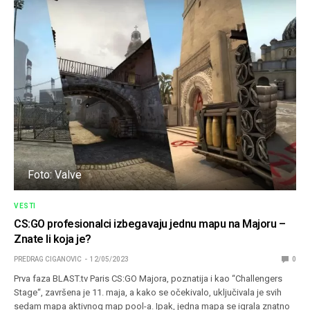
Foto: Valve
VESTI
CS:GO profesionalci izbegavaju jednu mapu na Majoru –
Znate li koja je?
PREDRAG CIGANOVIC
12/05/2023
0
Prva faza BLAST.tv Paris CS:GO Majora, poznatija i kao “Challengers
Stage“, završena je 11. maja, a kako se očekivalo, uključivala je svih
sedam mapa aktivnog map pool-a. Ipak, jedna mapa se igrala znatno