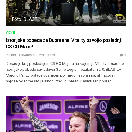
Foto: BLAST
VESTI
Istorijska pobeda za Dupreeha! Vitality osvojio poslednji
CS:GO Major!
PREDRAG CIGANOVIC
22/05/2023
0
Došao je kraj poslednjem CS:GO Majoru na kojem je Vitality došao do
istorijske pobede savladavši GamerLegion rezultatom 2-0. BLAST.tv
Major u Parizu ostaće upamćen po mnogim stvarima, ali možda i
najviše po tome što je sinoć Piter ”dupreeh” Rasmusen postao…