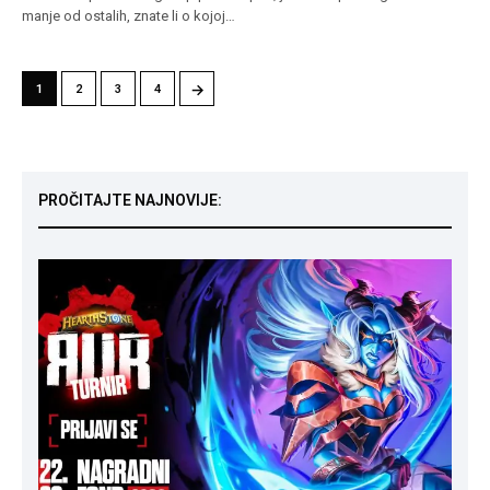
manje od ostalih, znate li o kojoj…
→
1
2
3
4
PROČITAJTE NAJNOVIJE: