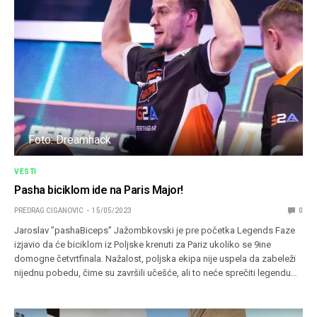
Foto: Dreamhack
VESTI
Pasha biciklom ide na Paris Major!
PREDRAG CIGANOVIC
15/05/2023
0
Jaroslav ”pashaBiceps” Jažombkovski je pre početka Legends Faze
izjavio da će biciklom iz Poljske krenuti za Pariz ukoliko se 9ine
domogne četvrtfinala. Nažalost, poljska ekipa nije uspela da zabeleži
nijednu pobedu, čime su završili učešće, ali to neće sprečiti legendu…