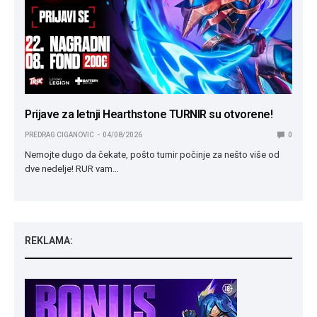
Prijave za letnji Hearthstone TURNIR su otvorene!
PREDRAG CIGANOVIC
04/08/2026
0
Nemojte dugo da čekate, pošto turnir počinje za nešto više od
dve nedelje! RUR vam…
REKLAMA: