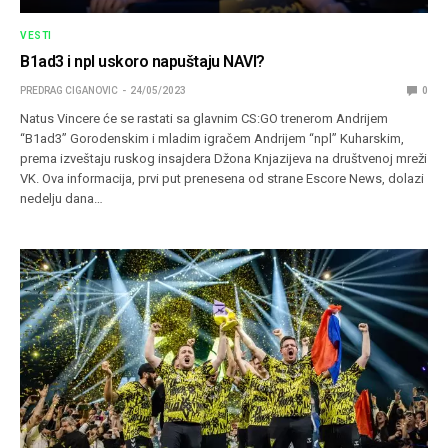
VESTI
B1ad3 i npl uskoro napuštaju NAVI?
PREDRAG CIGANOVIC
24/05/2023
0
Natus Vincere će se rastati sa glavnim CS:GO trenerom Andrijem
“B1ad3” Gorodenskim i mladim igračem Andrijem “npl” Kuharskim,
prema izveštaju ruskog insajdera Džona Knjazijeva na društvenoj mreži
VK. Ova informacija, prvi put prenesena od strane Escore News, dolazi
nedelju dana…