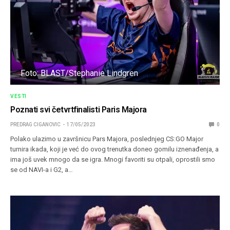
Foto: BLAST/Stephanie Lindgren
VESTI
Poznati svi četvrtfinalisti Paris Majora
PREDRAG CIGANOVIC
17/05/2023
0
Polako ulazimo u završnicu Pars Majora, poslednjeg CS:GO Major
turnira ikada, koji je već do ovog trenutka doneo gomilu iznenađenja, a
ima još uvek mnogo da se igra. Mnogi favoriti su otpali, oprostili smo
se od NAVI-a i G2, a…