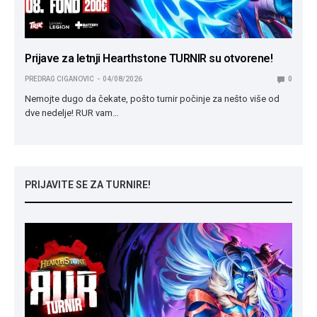
Prijave za letnji Hearthstone TURNIR su otvorene!
PREDRAG CIGANOVIC
04/08/2026
0
Nemojte dugo da čekate, pošto turnir počinje za nešto više od
dve nedelje! RUR vam…
PRIJAVITE SE ZA TURNIRE!