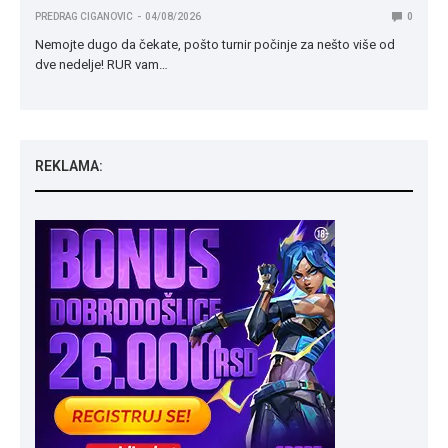
PREDRAG CIGANOVIC
04/08/2026
0
Nemojte dugo da čekate, pošto turnir počinje za nešto više od
dve nedelje! RUR vam…
REKLAMA: