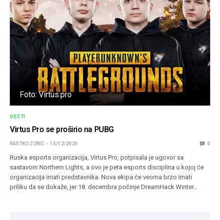
Foto: Virtus.pro
VESTI
Virtus Pro se proširio na PUBG
RASTKO ZORIĆ
15/12/2020
0
Ruska esports organizacija, Virtus Pro, potpisala je ugovor sa
sastavom Northern Lights, a ovo je peta esports disciplina u kojoj će
organizacija imati predstavnika. Nova ekipa će veoma brzo imati
priliku da se dokaže, jer 18. decembra počinje DreamHack Winter…