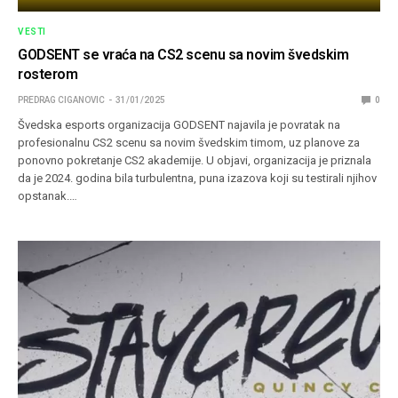
VESTI
GODSENT se vraća na CS2 scenu sa novim švedskim
rosterom
PREDRAG CIGANOVIC
31/01/2025
0
Švedska esports organizacija GODSENT najavila je povratak na
profesionalnu CS2 scenu sa novim švedskim timom, uz planove za
ponovno pokretanje CS2 akademije. U objavi, organizacija je priznala
da je 2024. godina bila turbulentna, puna izazova koji su testirali njihov
opstanak.…