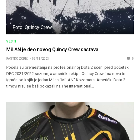
Foto: Quincy Crew
VESTI
MiLAN je deo novog Quincy Crew sastava
RASTKO ZORIĆ
05/11/2021
0
Počela su premeštanja na profesionalnoj Dota 2 sceni pred početak
DPC 2021/2022 sezone, a američka ekipa Quincy Crew ima nova tri
igrača od kojih je jedan Milan ”MiLAN” Kozomara. Američki Dota 2
timovi nisu se baš pokazali na The International…