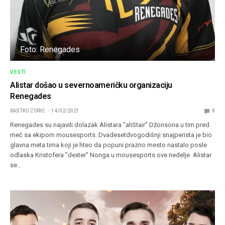
Foto: Renegades
VESTI
Alistar došao u severnoameričku organizaciju
Renegades
RASTKO ZORIĆ
14/02/2021
0
Renegades su najavili dolazak Alistara ”aliStair” Džonsona u tim pred
meč sa ekipom mousesports. Dvadesetdvogodišnji snajperista je bio
glavna meta tima koji je hteo da popuni prazno mesto nastalo posle
odlaska Kristofera ”dexter” Nonga u mousesports ove nedelje. Alistar
se…