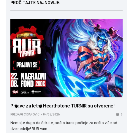
PROČITAJTE NAJNOVIJE:
Prijave za letnji Hearthstone TURNIR su otvorene!
PREDRAG CIGANOVIC
04/08/2026
0
Nemojte dugo da čekate, pošto turnir počinje za nešto više od
dve nedelje! RUR vam…