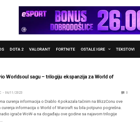
DS
DOTA 2
VALORANT
FORTNITE
OSTALE IGRE
TEKSTOVI
vio Worldsoul sagu – trilogiju ekspanzija za World of
C
06/11/2023
0
na curenja informacija o Diablo 4 pokazala tačnim na BlizzConu ove
 curenja informacija o World of Warcraft su bila potpuno pogrešna.
enadio igrače WoW-a na događaju ove godine sa najavom trilogije
e…