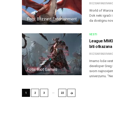
BOZIDAR RADOVANO
World of Warcra
Dok neki igrači 
Foto: Blizzard Entertainment
da dostignu nov
VESTI
League MMO u
biti otkazana
BOZIDAR RADOVANO
Imamo loše vest
developer Greg S
Foto: Riot Games
svom najnovije
univerzumu. ”N
…
→
1
2
3
22