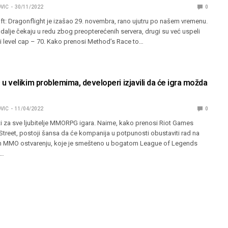
VIC
30/11/2022
0
ft: Dragonflight je izašao 29. novembra, rano ujutru po našem vremenu.
i dalje čekaju u redu zbog preopterećenih servera, drugi su već uspeli
i level cap – 70. Kako prenosi Method’s Race to…
 velikim problemima, developeri izjavili da će igra možda
VIC
11/04/2022
0
i za sve ljubitelje MMORPG igara. Naime, kako prenosi Riot Games
treet, postoji šansa da će kompanija u potpunosti obustaviti rad na
m MMO ostvarenju, koje je smešteno u bogatom League of Legends
e…