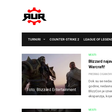
TURNIRI
COUNTER-STRIKE 2
LEAGUE OF LEGEN
VESTI
Blizzard naja
Warcraft!
PREDRAG CIGANOVI
Dok su se nedav
godine, nedavna
Foto: Blizzard Entertainment
BlizzCon je izn
ekspanzija, koj
VESTI