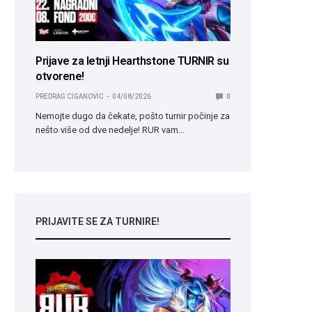
Prijave za letnji Hearthstone TURNIR su
otvorene!
PREDRAG CIGANOVIC
04/08/2026
0
Nemojte dugo da čekate, pošto turnir počinje za
nešto više od dve nedelje! RUR vam…
PRIJAVITE SE ZA TURNIRE!