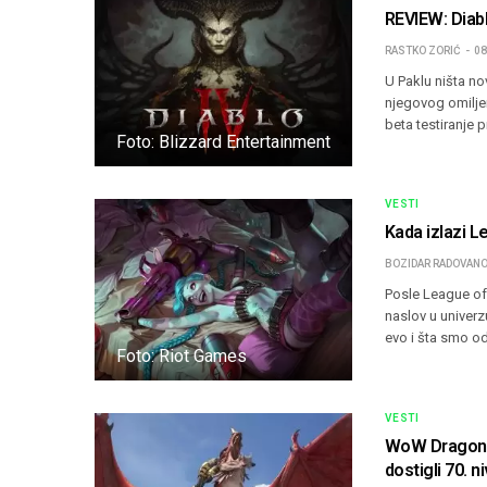
REVIEW: Diab
RASTKO ZORIĆ
08
U Paklu ništa n
njegovog omiljen
beta testiranje 
Foto: Blizzard Entertainment
VESTI
Kada izlazi 
BOZIDAR RADOVANO
Posle League of 
naslov u univerz
evo i šta smo od
Foto: Riot Games
VESTI
WoW Dragonfli
dostigli 70. n