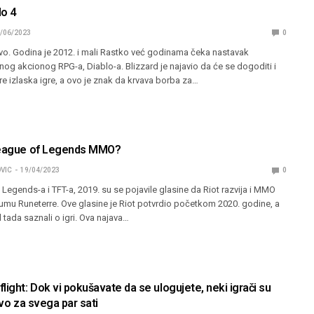
lo 4
/06/2023
0
ovo. Godina je 2012. i mali Rastko već godinama čeka nastavak
og akcionog RPG-a, Diablo-a. Blizzard je najavio da će se dogoditi i
pre izlaska igre, a ovo je znak da krvava borba za…
League of Legends MMO?
VIC
19/04/2023
0
Legends-a i TFT-a, 2019. su se pojavile glasine da Riot razvija i MMO
umu Runeterre. Ove glasine je Riot potvrdio početkom 2020. godine, a
 tada saznali o igri. Ova najava…
ght: Dok vi pokušavate da se ulogujete, neki igrači su
ivo za svega par sati