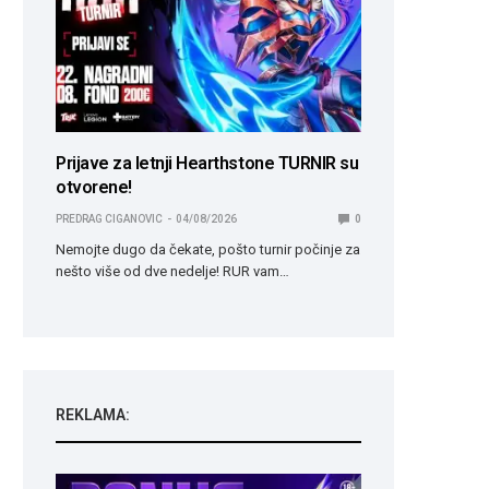
Prijave za letnji Hearthstone TURNIR su
otvorene!
PREDRAG CIGANOVIC
04/08/2026
0
Nemojte dugo da čekate, pošto turnir počinje za
nešto više od dve nedelje! RUR vam…
REKLAMA: