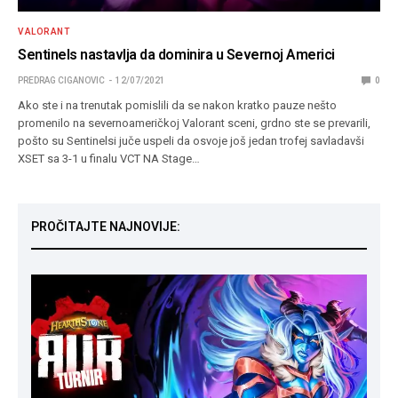
VALORANT
Sentinels nastavlja da dominira u Severnoj Americi
PREDRAG CIGANOVIC
12/07/2021
0
Ako ste i na trenutak pomislili da se nakon kratko pauze nešto
promenilo na severnoameričkoj Valorant sceni, grdno ste se prevarili,
pošto su Sentinelsi juče uspeli da osvoje još jedan trofej savladavši
XSET sa 3-1 u finalu VCT NA Stage…
PROČITAJTE NAJNOVIJE: