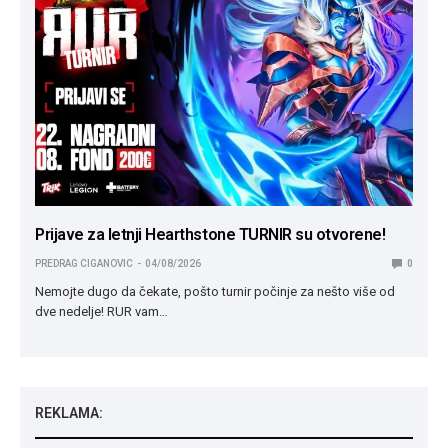
Prijave za letnji Hearthstone TURNIR su otvorene!
PREDRAG CIGANOVIC
04/08/2026
0
Nemojte dugo da čekate, pošto turnir počinje za nešto više od
dve nedelje! RUR vam…
REKLAMA: