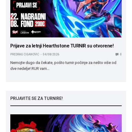
Prijave za letnji Hearthstone TURNIR su otvorene!
PREDRAG CIGANOVIC
04/08/2026
0
Nemojte dugo da čekate, pošto turnir počinje za nešto više od
dve nedelje! RUR vam…
PRIJAVITE SE ZA TURNIRE!