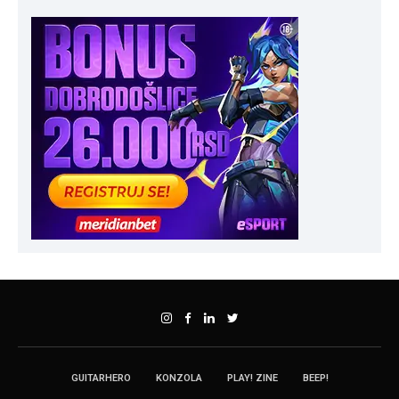
GUITARHERO
KONZOLA
PLAY! ZINE
BEEP!