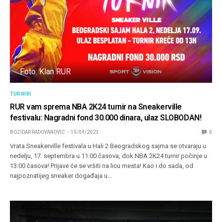
Foto: Klan RUR
TURNIRI
RUR vam sprema NBA 2K24 turnir na Sneakerville
festivalu: Nagradni fond 30.000 dinara, ulaz SLOBODAN!
BOZIDAR RADOVANOVIC
15/09/2023
0
Vrata Sneakerville festivala u Hali 2 Beogradskog sajma se otvaraju u
nedelju, 17. septembra u 11:00 časova, dok NBA 2K24 turnir počinje u
13:00 časova! Prijave će se vršiti na licu mesta! Kao i do sada, od
najpoznatijeg sneaker događaja u…