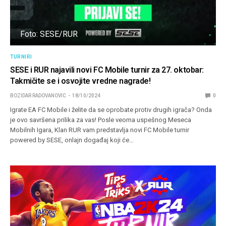
Foto: SESE/RUR
TURNIRI
SESE i RUR najavili novi FC Mobile turnir za 27. oktobar:
Takmičite se i osvojite vredne nagrade!
BOZIDAR RADOVANOVIC
18/10/2024
0
Igrate EA FC Mobile i želite da se oprobate protiv drugih igrača? Onda
je ovo savršena prilika za vas! Posle veoma uspešnog Meseca
Mobilnih Igara, Klan RUR vam predstavlja novi FC Mobile turnir
powered by SESE, onlajn događaj koji će…