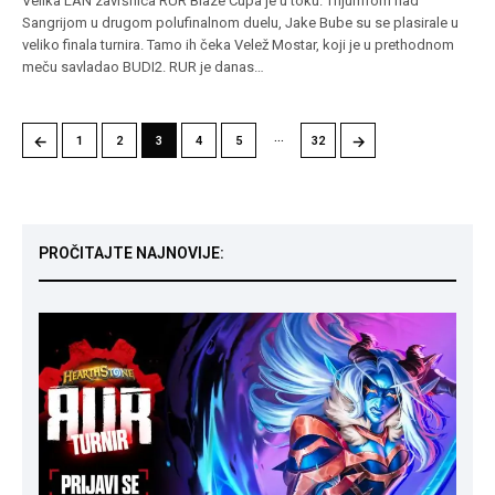
Velika LAN završnica RUR Blaze Cupa je u toku. Trijumfom nad
Sangrijom u drugom polufinalnom duelu, Jake Bube su se plasirale u
veliko finala turnira. Tamo ih čeka Velež Mostar, koji je u prethodnom
meču savladao BUDI2. RUR je danas…
…
←
→
1
2
3
4
5
32
PROČITAJTE NAJNOVIJE: