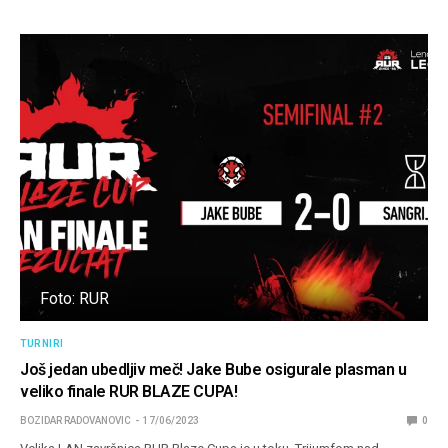
Foto: RUR
TURNIRI
Još jedan ubedljiv meč! Jake Bube osigurale plasman u
veliko finale RUR BLAZE CUPA!
BOZIDAR RADOVANOVIC
17/06/2023
0