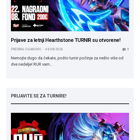
Prijave za letnji Hearthstone TURNIR su otvorene!
PREDRAG CIGANOVIC
04/08/2026
0
Nemojte dugo da čekate, pošto turnir počinje za nešto više od
dve nedelje! RUR vam…
PRIJAVITE SE ZA TURNIRE!