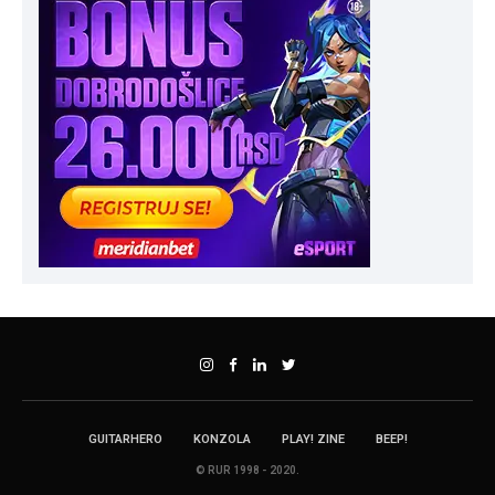
GUITARHERO
KONZOLA
PLAY! ZINE
BEEP!
© RUR 1998 - 2020.