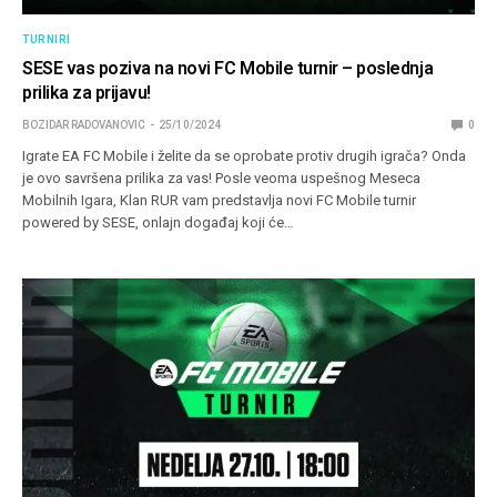
TURNIRI
SESE vas poziva na novi FC Mobile turnir – poslednja
prilika za prijavu!
BOZIDAR RADOVANOVIC
25/10/2024
0
Igrate EA FC Mobile i želite da se oprobate protiv drugih igrača? Onda
je ovo savršena prilika za vas! Posle veoma uspešnog Meseca
Mobilnih Igara, Klan RUR vam predstavlja novi FC Mobile turnir
powered by SESE, onlajn događaj koji će…