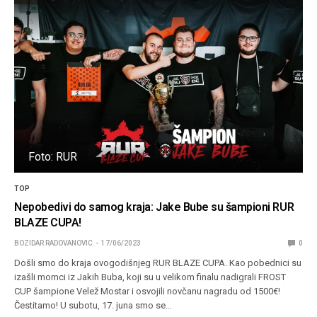
Foto: RUR
TOP
Nepobedivi do samog kraja: Jake Bube su šampioni RUR
BLAZE CUPA!
BOZIDAR RADOVANOVIC
17/06/2023
0
Došli smo do kraja ovogodišnjeg RUR BLAZE CUPA. Kao pobednici su
izašli momci iz Jakih Buba, koji su u velikom finalu nadigrali FROST
CUP šampione Velež Mostar i osvojili novčanu nagradu od 1500€!
Čestitamo! U subotu, 17. juna smo se…