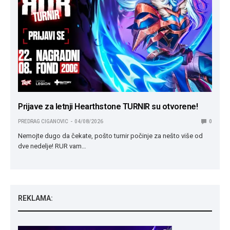
Prijave za letnji Hearthstone TURNIR su otvorene!
PREDRAG CIGANOVIC
04/08/2026
0
Nemojte dugo da čekate, pošto turnir počinje za nešto više od
dve nedelje! RUR vam…
REKLAMA: