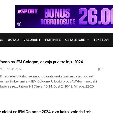
DS
DOTA 2
VALORANT
FORTNITE
OSTALE IGRE
TEKSTOVI
umfovao na IEM Cologne, osvaja prvi trofej u 2024.
VIC
19/08/2024
0
 nagradu! U Kelnu se sinoć odigrala velika završnica jednog od
Counter-Strike turnira – IEM Cologne. U borbi protiv NAVI-a, francuski
slavio sa rezultatom 3-1 (Nuke: 16-14; Dust 2: 10-13; Mirage: 22-20;
 plejof na IEM Cologne 2024, evo kako izgleda žreb