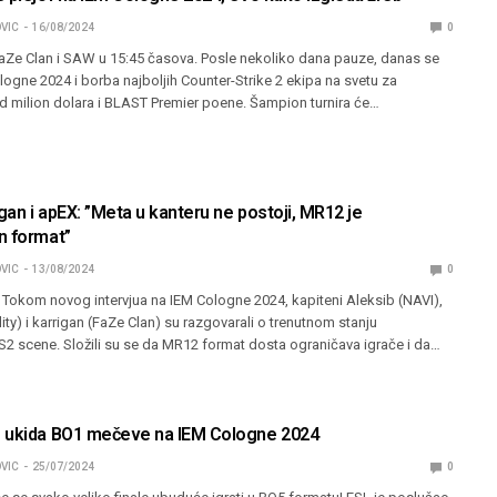
VIC
16/08/2024
0
 FaZe Clan i SAW u 15:45 časova. Posle nekoliko dana pauze, danas se
logne 2024 i borba najboljih Counter-Strike 2 ekipa na svetu za
d milion dolara i BLAST Premier poene. Šampion turnira će…
igan i apEX: ”Meta u kanteru ne postoji, MR12 je
n format”
VIC
13/08/2024
0
? Tokom novog intervjua na IEM Cologne 2024, kapiteni Aleksib (NAVI),
ity) i karrigan (FaZe Clan) su razgovarali o trenutnom stanju
S2 scene. Složili su se da MR12 format dosta ograničava igrače i da…
 ukida BO1 mečeve na IEM Cologne 2024
VIC
25/07/2024
0