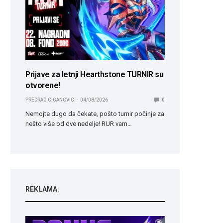
Prijave za letnji Hearthstone TURNIR su
otvorene!
PREDRAG CIGANOVIC
04/08/2026
0
Nemojte dugo da čekate, pošto turnir počinje za
nešto više od dve nedelje! RUR vam…
REKLAMA: