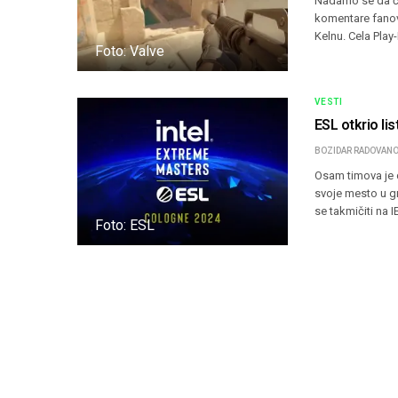
Nadamo se da će
komentare fanov
Kelnu. Cela Play
Foto: Valve
VESTI
ESL otkrio li
BOZIDAR RADOVANO
Osam timova je d
svoje mesto u gr
se takmičiti na 
Foto: ESL