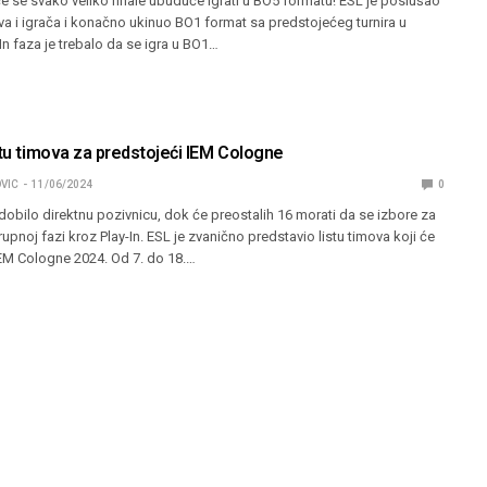
 se svako veliko finale ubuduće igrati u BO5 formatu! ESL je poslušao
a i igrača i konačno ukinuo BO1 format sa predstojećeg turnira u
-In faza je trebalo da se igra u BO1…
stu timova za predstojeći IEM Cologne
VIC
11/06/2024
0
obilo direktnu pozivnicu, dok će preostalih 16 morati da se izbore za
upnoj fazi kroz Play-In. ESL je zvanično predstavio listu timova koji će
IEM Cologne 2024. Od 7. do 18.…