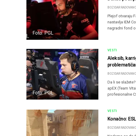
BOZIDAR RADOVANO
Plejof otvaraju
nastavlja IEM Co
nagradni fond o
Foto: PGL
VESTI
Aleksib, karr
problematiča
BOZIDAR RADOVANO
Da li se slažete
apEX (Team Vital
Foto: PGL
profesionalne C
VESTI
Konačno: ESL
BOZIDAR RADOVANO