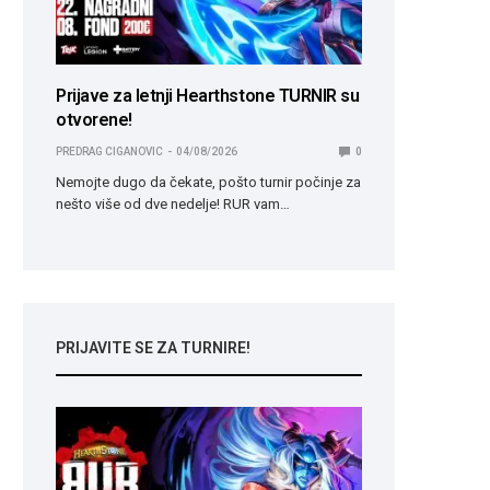
Prijave za letnji Hearthstone TURNIR su
otvorene!
PREDRAG CIGANOVIC
04/08/2026
0
Nemojte dugo da čekate, pošto turnir počinje za
nešto više od dve nedelje! RUR vam…
PRIJAVITE SE ZA TURNIRE!