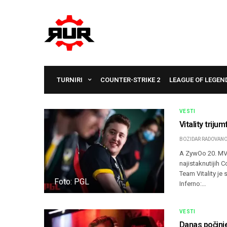
TURNIRI
COUNTER-STRIKE 2
LEAGUE OF LEGEN
VESTI
Vitality trij
BOZIDAR RADOVANO
A ZywOo 20. MVP
najistaknutijih 
Team Vitality je 
Foto: PGL
Inferno:…
VESTI
Danas počinje