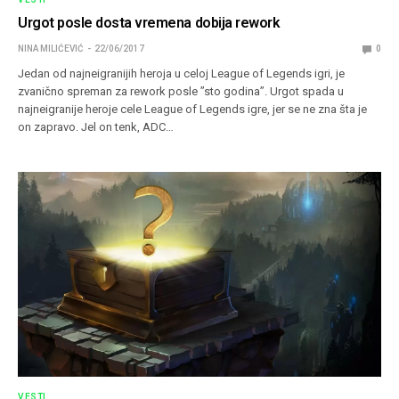
Urgot posle dosta vremena dobija rework
NINA MILIĆEVIĆ
22/06/2017
0
Jedan od najneigranijih heroja u celoj League of Legends igri, je
zvanično spreman za rework posle ’’sto godina’’. Urgot spada u
najneigranije heroje cele League of Legends igre, jer se ne zna šta je
on zapravo. Jel on tenk, ADC…
VESTI