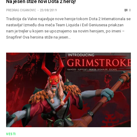
Na jesen stiže novi Dota 2 heroj!
PREDRAG CIGANOVIC
23/08/2019
0
Tradicija da Valve najavljuje nove heroje tokom Dota 2 Internationala se
nastavlja! Između dva meča Team Liquida i Evil Geniusesa priakzan
nam je trejler u kojem se upoznajemo sa novim herojem, po imeni –
Snapfire! Ova heroina stiže na jesen…
VESTI