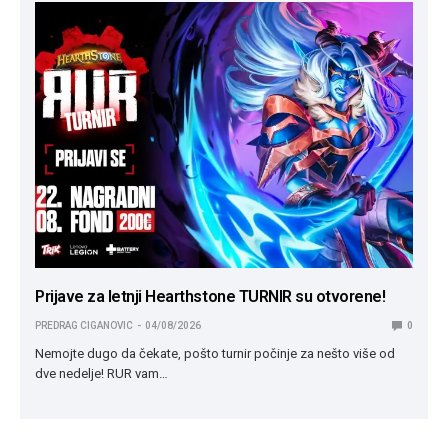
Prijave za letnji Hearthstone TURNIR su otvorene!
PREDRAG CIGANOVIC
04/08/2026
0
Nemojte dugo da čekate, pošto turnir počinje za nešto više od
dve nedelje! RUR vam…