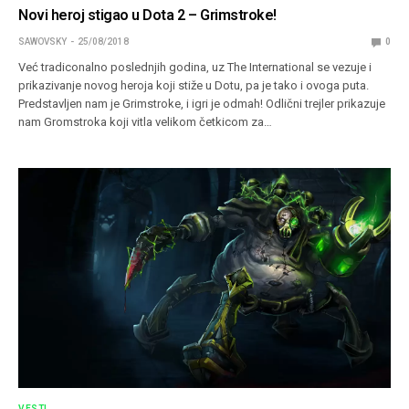
Novi heroj stigao u Dota 2 – Grimstroke!
SAWOVSKY
25/08/2018
0
Već tradiconalno poslednjih godina, uz The International se vezuje i
prikazivanje novog heroja koji stiže u Dotu, pa je tako i ovoga puta.
Predstavljen nam je Grimstroke, i igri je odmah! Odlični trejler prikazuje
nam Gromstroka koji vitla velikom četkicom za…
VESTI