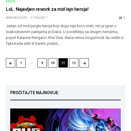
VESTI
LoL: Najavljen rework za mid lejn heroja!
NINA MILIĆEVIĆ
17/06/2017
0
Jedan od mid/jungle heroja koji dugo nije bio u meti, niti je igran u
svakodnevnim partijama je Diana. U poređenju sa drugim herojima,
poput Katarine Rengara i Kha’Zixa, diana nema mogućnost da izađe iz
fajta kada uleti ili barem preživi,…
…
←
→
1
9
10
11
12
PROČITAJTE NAJNOVIJE: