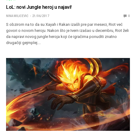
LoL: novi Jungle heroj u najavi!
NINA MILIĆEVIĆ
21/06/2017
0
S obzirom na to da su Xayah i Rakan izašli pre par meseci, Riot već
govori o novom heroju. Nakon što je Ivern izašao u decembru, Riot želi
da napravi novog jungle heroja koji će igračima ponuditi znatno
drugačiji gejmplej.…