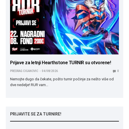
Prijave za letnji Hearthstone TURNIR su otvorene!
PREDRAG CIGANOVIC
04/08/2026
0
Nemojte dugo da čekate, pošto turnir počinje za nešto više od
dve nedelje! RUR vam…
PRIJAVITE SE ZA TURNIRE!