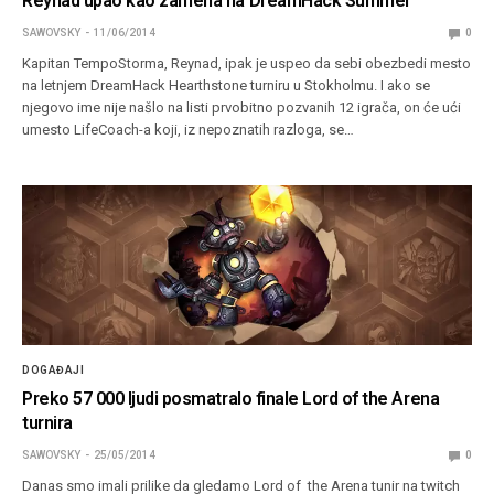
Reynad upao kao zamena na DreamHack Summer
SAWOVSKY
11/06/2014
0
Kapitan TempoStorma, Reynad, ipak je uspeo da sebi obezbedi mesto
na letnjem DreamHack Hearthstone turniru u Stokholmu. I ako se
njegovo ime nije našlo na listi prvobitno pozvanih 12 igrača, on će ući
umesto LifeCoach-a koji, iz nepoznatih razloga, se…
DOGAĐAJI
Preko 57 000 ljudi posmatralo finale Lord of the Arena
turnira
SAWOVSKY
25/05/2014
0
Danas smo imali prilike da gledamo Lord of the Arena tunir na twitch