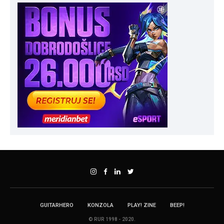
GUITARHERO
KONZOLA
PLAY! ZINE
BEEP!
© RUR 1998 - 2020.