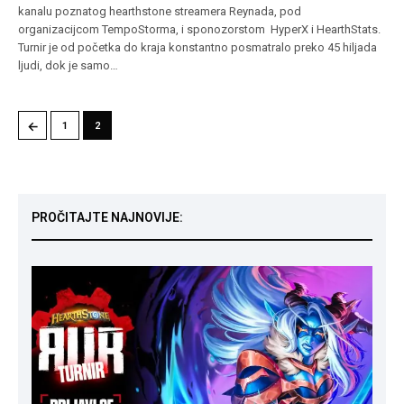
kanalu poznatog hearthstone streamera Reynada, pod
organizacijcom TempoStorma, i sponozorstom HyperX i HearthStats.
Turnir je od početka do kraja konstantno posmatralo preko 45 hiljada
ljudi, dok je samo…
←
1
2
PROČITAJTE NAJNOVIJE: