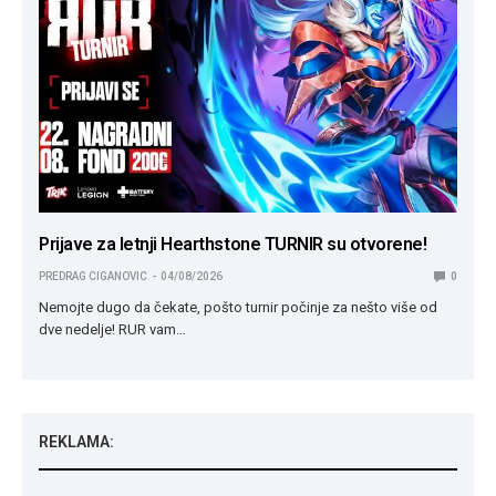
Prijave za letnji Hearthstone TURNIR su otvorene!
PREDRAG CIGANOVIC
04/08/2026
0
Nemojte dugo da čekate, pošto turnir počinje za nešto više od
dve nedelje! RUR vam…
REKLAMA: