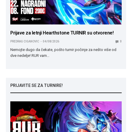
Prijave za letnji Hearthstone TURNIR su otvorene!
PREDRAG CIGANOVIC
04/08/2026
0
Nemojte dugo da čekate, pošto turnir počinje za nešto više od
dve nedelje! RUR vam…
PRIJAVITE SE ZA TURNIRE!