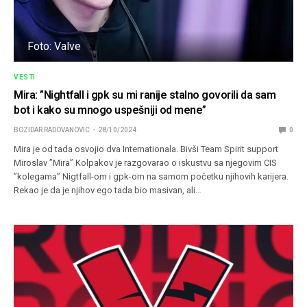
Foto: Valve
VESTI
Mira: ”Nightfall i gpk su mi ranije stalno govorili da sam
bot i kako su mnogo uspešniji od mene”
BOZIDAR RADOVANOVIC
28/10/2024
0
Mira je od tada osvojio dva Internationala. Bivši Team Spirit support
Miroslav ”Mira” Kolpakov je razgovarao o iskustvu sa njegovim CIS
”kolegama” Nigtfall-om i gpk-om na samom početku njihovih karijera.
Rekao je da je njihov ego tada bio masivan, ali…