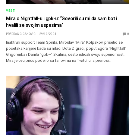
VESTI
Mira o Nightfall-u i gpk-u: “Govorili su mi da sam bot i
hvalili se svojim uspesima”
PREDRAG CIGANOVIC
29/10/2024
0
Inaktivni support Team Spirita, Miroslav “Mira” Kolpakov, prisetio se
početaka karijere kada su mladi Dota 2 igrači, poput Egora “Nightfall”
Grigorenka i Danila “gpk~” Skutina, često isticali svoju superiornost.
Mira je ovu priču podelio sa fanovima na Twitchu, a prenosi…