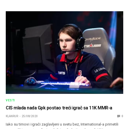
VESTI
CIS mlada nada Gpk postao treći igrač sa 11K MMR-a
KLANRUR
25/08/2020
0
Iako su timovi i igrači zaglavljeni u svetu bez, International-a primetili