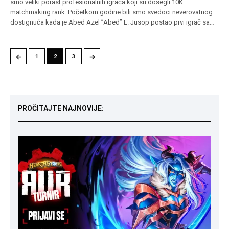
smo veliki porast profesionalnih igrača koji su dosegli 10K
matchmaking rank. Početkom godine bili smo svedoci neverovatnog
dostignuća kada je Abed Azel ”Abed” L. Jusop postao prvi igrač sa…
←
→
1
2
3
PROČITAJTE NAJNOVIJE: