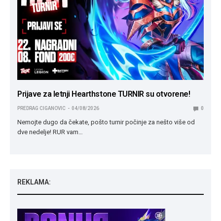
Prijave za letnji Hearthstone TURNIR su otvorene!
PREDRAG CIGANOVIC
04/08/2026
0
Nemojte dugo da čekate, pošto turnir počinje za nešto više od
dve nedelje! RUR vam…
REKLAMA: