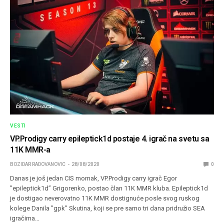
VESTI
VP.Prodigy carry epileptick1d postaje 4. igrač na svetu sa
11K MMR-a
BOZIDAR RADOVANOVIC
28/08/2020
0
Danas je još jedan CIS momak, VP.Prodigy carry igrač Egor
”epileptick1d” Grigorenko, postao član 11K MMR kluba. Epileptick1d
je dostigao neverovatno 11K MMR dostignuće posle svog ruskog
kolege Danila ”gpk” Skutina, koji se pre samo tri dana pridružio SEA
igračima…