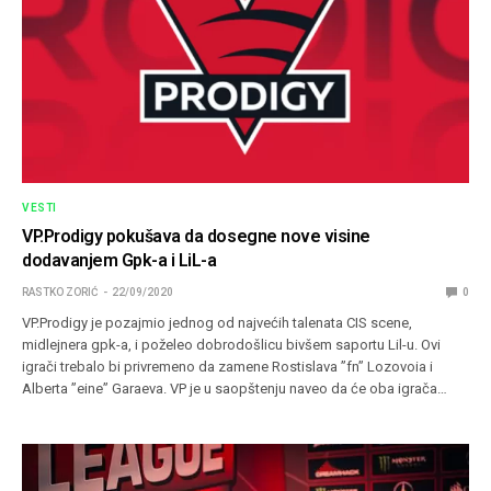
VESTI
VP.Prodigy pokušava da dosegne nove visine
dodavanjem Gpk-a i LiL-a
RASTKO ZORIĆ
22/09/2020
0
VP.Prodigy je pozajmio jednog od najvećih talenata CIS scene,
midlejnera gpk-a, i poželeo dobrodošlicu bivšem saportu Lil-u. Ovi
igrači trebalo bi privremeno da zamene Rostislava ”fn” Lozovoia i
Alberta ”eine” Garaeva. VP je u saopštenju naveo da će oba igrača…