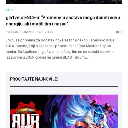
VESTI
gla1ve o ENCE-u: “Promene u sastavu mogu doneti novu
energiju, ali i vratiti tim unazad”
PREDRAG CIGANOVIC
14/01/2025
0
ENCE se priprema za početak nove sezone nakon uspešnog kraja
2024. godine, koji su krunisali pobedom na Elisa Masters Espoo
turniru. Sa kapitenom gla1veom na čelu, tim će se suočiti sa prvim
izazovom u 2025. godini na turniru BLAST Bounty,…
PROČITAJTE NAJNOVIJE: