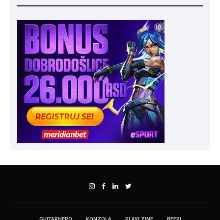
GUITARHERO
KONZOLA
PLAY! ZINE
BEEP!