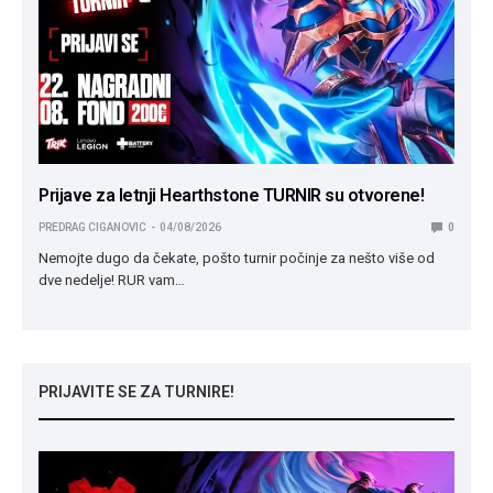
Prijave za letnji Hearthstone TURNIR su otvorene!
PREDRAG CIGANOVIC
04/08/2026
0
Nemojte dugo da čekate, pošto turnir počinje za nešto više od
dve nedelje! RUR vam…
PRIJAVITE SE ZA TURNIRE!