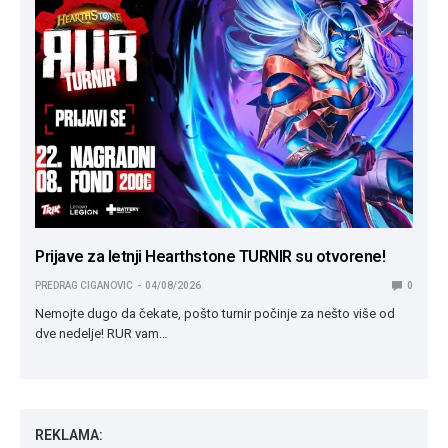
Prijave za letnji Hearthstone TURNIR su otvorene!
PREDRAG CIGANOVIC
04/08/2026
0
Nemojte dugo da čekate, pošto turnir počinje za nešto više od
dve nedelje! RUR vam…
REKLAMA: