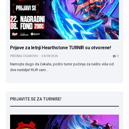
Prijave za letnji Hearthstone TURNIR su otvorene!
PREDRAG CIGANOVIC
04/08/2026
0
Nemojte dugo da čekate, pošto turnir počinje za nešto više od
dve nedelje! RUR vam…
PRIJAVITE SE ZA TURNIRE!