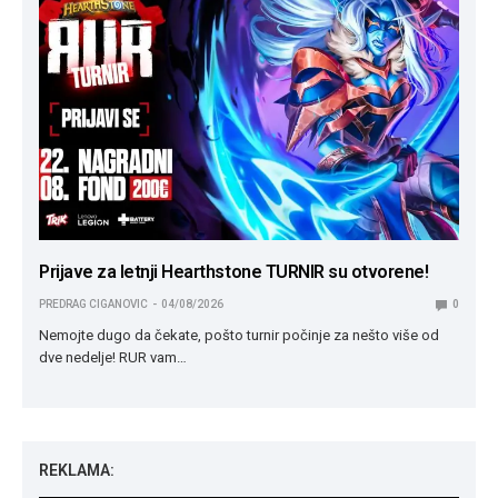
Prijave za letnji Hearthstone TURNIR su otvorene!
PREDRAG CIGANOVIC
04/08/2026
0
Nemojte dugo da čekate, pošto turnir počinje za nešto više od
dve nedelje! RUR vam…
REKLAMA: