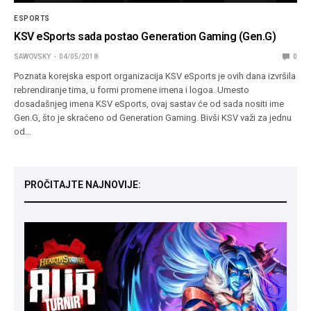
ESPORTS
KSV eSports sada postao Generation Gaming (Gen.G)
SAWOVSKY
04/05/2018
0
Poznata korejska esport organizacija KSV eSports je ovih dana izvršila
rebrendiranje tima, u formi promene imena i logoa. Umesto
dosadašnjeg imena KSV eSports, ovaj sastav će od sada nositi ime
Gen.G, što je skraćeno od Generation Gaming. Bivši KSV važi za jednu
od…
PROČITAJTE NAJNOVIJE: