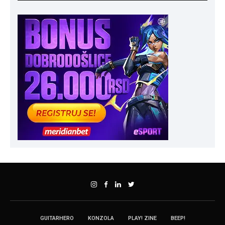
GUITARHERO
KONZOLA
PLAY! ZINE
BEEP!