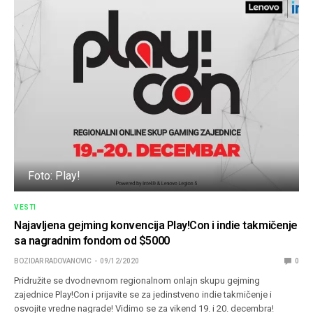
Foto: Play!
VESTI
Najavljena gejming konvencija Play!Con i indie takmičenje
sa nagradnim fondom od $5000
BOZIDAR RADOVANOVIC
09/12/2020
0
Pridružite se dvodnevnom regionalnom onlajn skupu gejming
zajednice Play!Con i prijavite se za jedinstveno indie takmičenje i
osvojite vredne nagrade! Vidimo se za vikend 19. i 20. decembra!