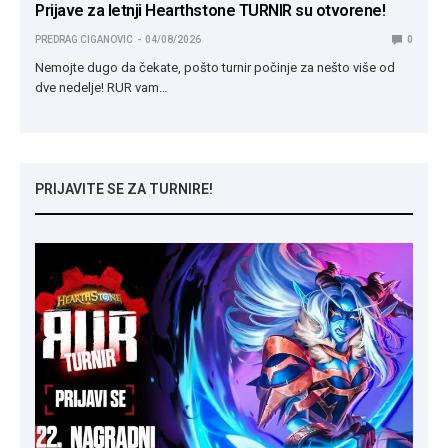
Prijave za letnji Hearthstone TURNIR su otvorene!
PREDRAG CIGANOVIC
04/08/2026
0
Nemojte dugo da čekate, pošto turnir počinje za nešto više od
dve nedelje! RUR vam…
PRIJAVITE SE ZA TURNIRE!