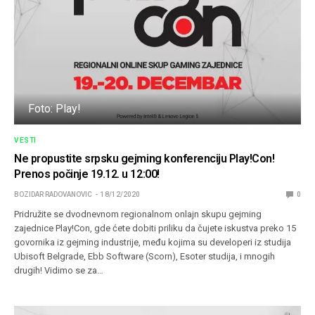
Foto: Play!
VESTI
Ne propustite srpsku gejming konferenciju Play!Con!
Prenos počinje 19.12. u 12:00!
BOZIDAR RADOVANOVIC
18/12/2020
0
Pridružite se dvodnevnom regionalnom onlajn skupu gejming
zajednice Play!Con, gde ćete dobiti priliku da čujete iskustva preko 15
govornika iz gejming industrije, među kojima su developeri iz studija
Ubisoft Belgrade, Ebb Software (Scorn), Esoter studija, i mnogih
drugih! Vidimo se za…