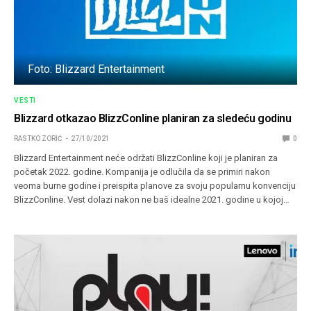
Foto: Blizzard Entertainment
VESTI
Blizzard otkazao BlizzConline planiran za sledeću godinu
RASTKO ZORIĆ
27/10/2021
0
Blizzard Entertainment neće održati BlizzConline koji je planiran za
početak 2022. godine. Kompanija je odlučila da se primiri nakon
veoma burne godine i preispita planove za svoju popularnu konvenciju
BlizzConline. Vest dolazi nakon ne baš idealne 2021. godine u kojoj…