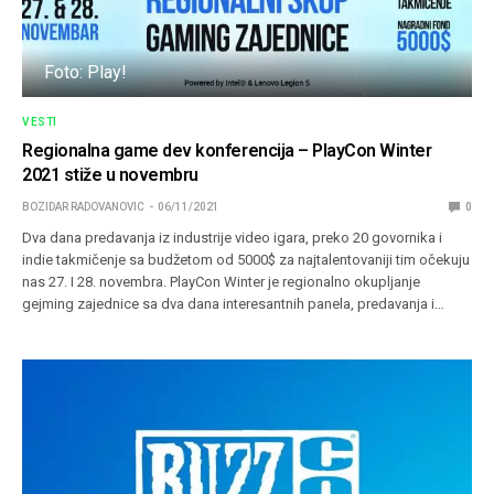
Foto: Play!
VESTI
Regionalna game dev konferencija – PlayCon Winter
2021 stiže u novembru
BOZIDAR RADOVANOVIC
06/11/2021
0
Dva dana predavanja iz industrije video igara, preko 20 govornika i
indie takmičenje sa budžetom od 5000$ za najtalentovaniji tim očekuju
nas 27. I 28. novembra. PlayCon Winter je regionalno okupljanje
gejming zajednice sa dva dana interesantnih panela, predavanja i…