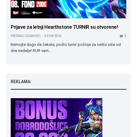
Prijave za letnji Hearthstone TURNIR su otvorene!
PREDRAG CIGANOVIC
04/08/2026
0
Nemojte dugo da čekate, pošto turnir počinje za nešto više od
dve nedelje! RUR vam…
REKLAMA: