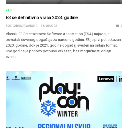
VESTI
E3 se definitivno vraća 2023. godine
BOZIDAR RADOVANOVIC
08/06/2022
0
Vlasnik E3 Entertainment Software Association (ESA) najavio je
povratak čuvenog događaja za narednu godinu. E3 je prvi put otkazan
2020. godine, dok je 2021. godine događaj sveden na onlajn format.
Ove godine je ponovo potpuno otkazan, bez mogućnosti onlajn
eventa.…