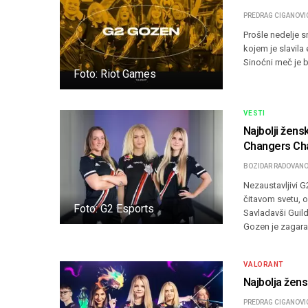
PREDRAG CIGANOVI
Prošle nedelje 
kojem je slavila
Sinoćni meč je b
Foto: Riot Games
VESTI
Najbolji žens
Changers Ch
BOZIDAR RADOVANO
Nezaustavljivi G
čitavom svetu, 
Foto: G2 Esports
Savladavši Guil
Gozen je zagar
VALORANT
Najbolja žen
PREDRAG CIGANOVI