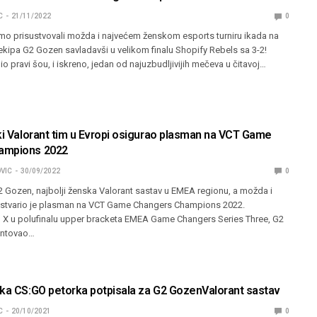
C
21/11/2022
0
smo prisustvovali možda i najvećem ženskom esports turniru ikada na
 ekipa G2 Gozen savladavši u velikom finalu Shopify Rebels sa 3-2!
io pravi šou, i iskreno, jedan od najuzbudljivijih mečeva u čitavoj…
ki Valorant tim u Evropi osigurao plasman na VCT Game
ampions 2022
VIC
30/09/2022
0
2 Gozen, najbolji ženska Valorant sastav u EMEA regionu, a možda i
ostvario je plasman na VCT Game Changers Champions 2022.
d X u polufinalu upper bracketa EMEA Game Changers Series Three, G2
antovao…
ska CS:GO petorka potpisala za G2 GozenValorant sastav
C
20/10/2021
0