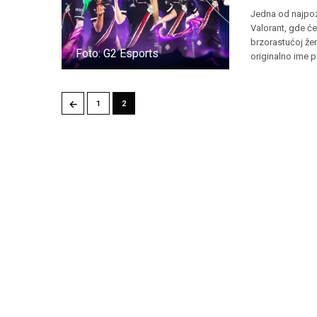
Jedna od najpoz
Valorant, gde će
brzorastućoj že
Foto: G2 Esports
originalno ime 
←
1
2