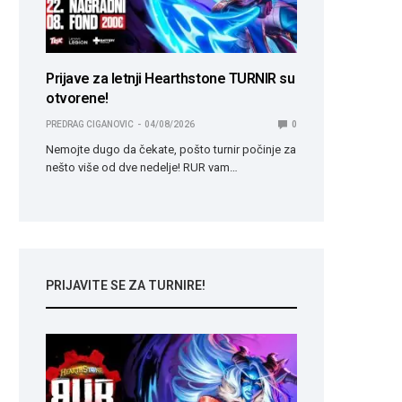
Prijave za letnji Hearthstone TURNIR su
otvorene!
PREDRAG CIGANOVIC
04/08/2026
0
Nemojte dugo da čekate, pošto turnir počinje za
nešto više od dve nedelje! RUR vam…
PRIJAVITE SE ZA TURNIRE!