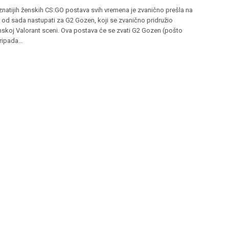
natijih ženskih CS:GO postava svih vremena je zvanično prešla na
 od sada nastupati za G2 Gozen, koji se zvanično pridružio
nskoj Valorant sceni. Ova postava će se zvati G2 Gozen (pošto
pripada…