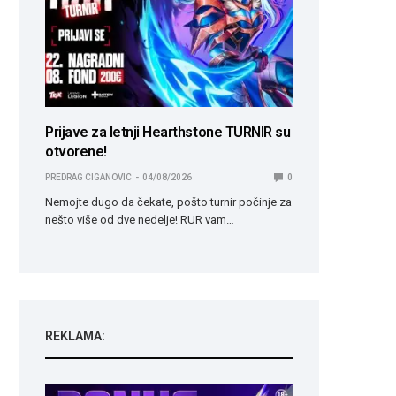
Prijave za letnji Hearthstone TURNIR su
otvorene!
PREDRAG CIGANOVIC
04/08/2026
0
Nemojte dugo da čekate, pošto turnir počinje za
nešto više od dve nedelje! RUR vam…
REKLAMA: