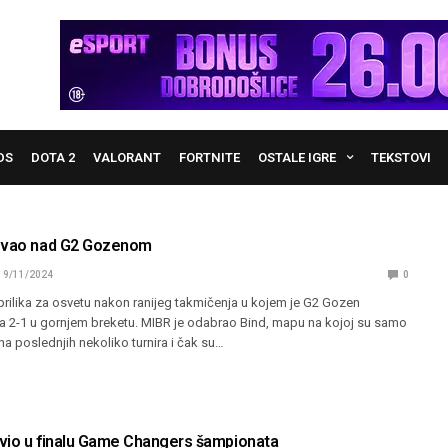
DS
DOTA 2
VALORANT
FORTNITE
OSTALE IGRE
TEKSTOVI
fovao nad G2 Gozenom
19/11/2024
0
prilika za osvetu nakon ranijeg takmičenja u kojem je G2 Gozen
 2-1 u gornjem breketu. MIBR je odabrao Bind, mapu na kojoj su samo
na poslednjih nekoliko turnira i čak su…
vio u finalu Game Changers šampionata