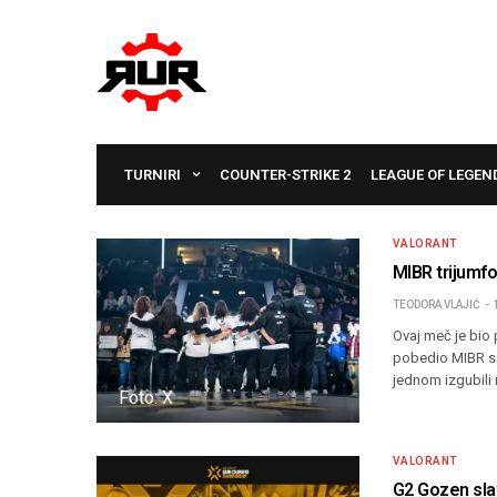
TURNIRI
COUNTER-STRIKE 2
LEAGUE OF LEGEN
VALORANT
MIBR trijum
TEODORA VLAJIĆ
Ovaj meč je bio 
pobedio MIBR sa
jednom izgubili 
Foto: X
VALORANT
G2 Gozen sla