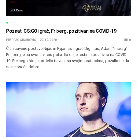
VESTI
Poznati CS:GO igrač, Friberg, pozitivan na COVID-19
PREDRAG CIGANOVIC
27/10/2020
0
Član čuvene postave Nijas in Pyjamas i igrač Dignitas, Adam ”friberg”
Frajberg je na svom tviteru potvrdio da je testiran pozitivno na COVID-
19. Pre nego što je podelio tu vest sa svojim pratiocima, požalio se da
se ne oseća dobro…