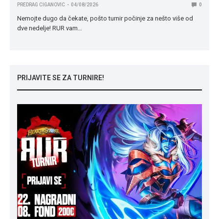
PREDRAG CIGANOVIC
04/08/2026
0
Nemojte dugo da čekate, pošto turnir počinje za nešto više od
dve nedelje! RUR vam…
PRIJAVITE SE ZA TURNIRE!