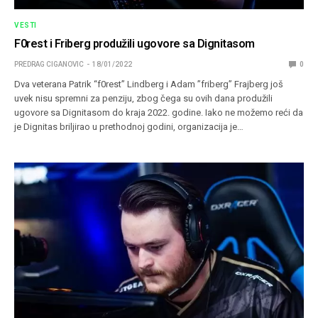
VESTI
F0rest i Friberg produžili ugovore sa Dignitasom
PREDRAG CIGANOVIC
18/01/2022
0
Dva veterana Patrik “⁠f0rest⁠” Lindberg i Adam ”friberg” Frajberg još
uvek nisu spremni za penziju, zbog čega su ovih dana produžili
ugovore sa Dignitasom do kraja 2022. godine. Iako ne možemo reći da
je Dignitas briljirao u prethodnoj godini, organizacija je…