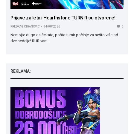
Prijave za letnji Hearthstone TURNIR su otvorene!
PREDRAG CIGANOVIC
04/08/2026
0
Nemojte dugo da čekate, pošto turnir počinje za nešto više od
dve nedelje! RUR vam…
REKLAMA: