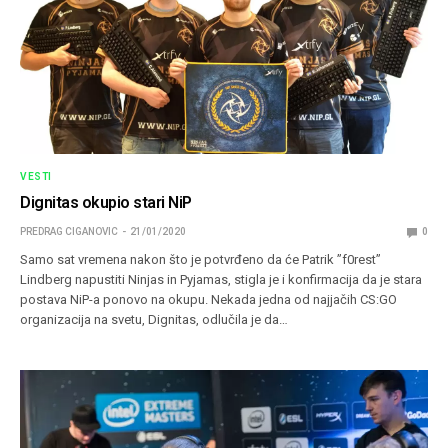
VESTI
Dignitas okupio stari NiP
PREDRAG CIGANOVIC
21/01/2020
0
Samo sat vremena nakon što je potvrđeno da će Patrik ”f0rest”
Lindberg napustiti Ninjas in Pyjamas, stigla je i konfirmacija da je stara
postava NiP-a ponovo na okupu. Nekada jedna od najjačih CS:GO
organizacija na svetu, Dignitas, odlučila je da…