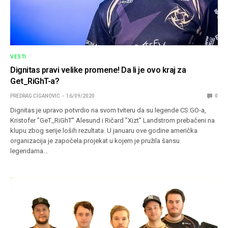
VESTI
Dignitas pravi velike promene! Da li je ovo kraj za
Get_RiGhT-a?
PREDRAG CIGANOVIC
16/09/2020
0
Dignitas je upravo potvrdio na svom tviteru da su legende CS:GO-a,
Kristofer ”GeT_RiGhT” Alesund i Ričard ”Xizt” Landstrom prebačeni na
klupu zbog serije loših rezultata. U januaru ove godine američka
organizacija je započela projekat u kojem je pružila šansu
legendama…