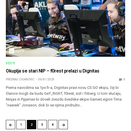
VESTI
Okuplja se stari NIP – f0rest prelazi u Dignitas
PREDRAG CIGANOVIC
06/01/2020
0
Prema navodima sa 1pv.fr-a, Dignitas pravi novu CS:GO ekipu, čiji bi
članovi mogli da budu GeT_RiGhT, f0rest, xizt i friberg. U tom slućaju,
Ninjas in Pyjamas bi doveli zvezdu švedske ekipe GamerLegion Tima
”nawwk” Jonason, dok bi se njima pridružio…
←
→
1
2
3
4