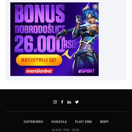
GUITARHERO
KONZOLA
PLAY! ZINE
BEEP!
© RUR 1998 - 2020.