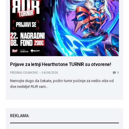
Prijave za letnji Hearthstone TURNIR su otvorene!
PREDRAG CIGANOVIC
04/08/2026
0
Nemojte dugo da čekate, pošto turnir počinje za nešto više od
dve nedelje! RUR vam…
REKLAMA: