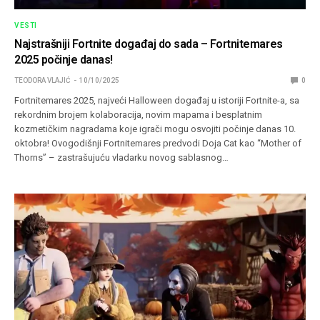
VESTI
Najstrašniji Fortnite događaj do sada – Fortnitemares
2025 počinje danas!
TEODORA VLAJIĆ
10/10/2025
0
Fortnitemares 2025, najveći Halloween događaj u istoriji Fortnite-a, sa
rekordnim brojem kolaboracija, novim mapama i besplatnim
kozmetičkim nagradama koje igrači mogu osvojiti počinje danas 10.
oktobra! Ovogodišnji Fortnitemares predvodi Doja Cat kao “Mother of
Thorns” – zastrašujuću vladarku novog sablasnog…