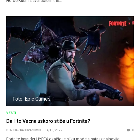
Horde Rush is available in the…
Foto: Epic Games
VESTI
Da li to Vecna uskoro stiže u Fortnite?
BOZIDAR RADOVANOVIC
04/10/2022
0
Fortnite insajder HYPEX okačio je sliku modela sata iz najnovije