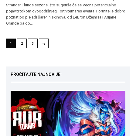
Stranger Things sezone, što sugeriše će se Vecna potencijalno
pojaviti tokom ovogodišnjeg Fortnitemares eventa. Fortnite je dobro
poznat po plejadi šarenih skinova, od LeBron Džejmsa i Arijane
Grande pa do…
→
1
2
3
PROČITAJTE NAJNOVIJE: