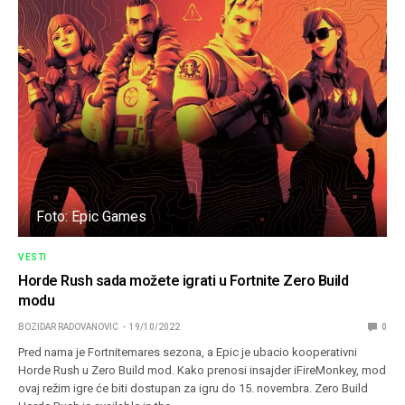
Foto: Epic Games
VESTI
Horde Rush sada možete igrati u Fortnite Zero Build
modu
BOZIDAR RADOVANOVIC
19/10/2022
0
Pred nama je Fortnitemares sezona, a Epic je ubacio kooperativni
Horde Rush u Zero Build mod. Kako prenosi insajder iFireMonkey, mod
ovaj režim igre će biti dostupan za igru do 15. novembra. Zero Build