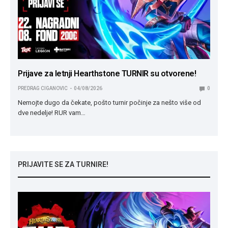
Prijave za letnji Hearthstone TURNIR su otvorene!
PREDRAG CIGANOVIC
04/08/2026
0
Nemojte dugo da čekate, pošto turnir počinje za nešto više od
dve nedelje! RUR vam…
PRIJAVITE SE ZA TURNIRE!