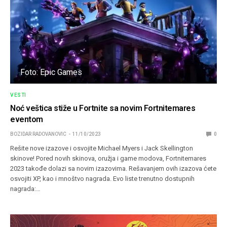
Foto: Epic Games
VESTI
Noć veštica stiže u Fortnite sa novim Fortnitemares
eventom
BOZIDAR RADOVANOVIC
11/10/2023
0
Rešite nove izazove i osvojite Michael Myers i Jack Skellington
skinove! Pored novih skinova, oružja i game modova, Fortnitemares
2023 takođe dolazi sa novim izazovima. Rešavanjem ovih izazova ćete
osvojiti XP, kao i mnoštvo nagrada. Evo liste trenutno dostupnih
nagrada:…