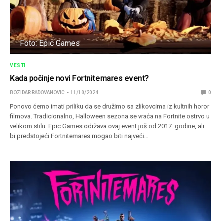
Foto: Epic Games
VESTI
Kada počinje novi Fortnitemares event?
BOZIDAR RADOVANOVIC
11/10/2024
0
Ponovo ćemo imati priliku da se družimo sa zlikovcima iz kultnih horor
filmova. Tradicionalno, Halloween sezona se vraća na Fortnite ostrvo u
velikom stilu. Epic Games održava ovaj event još od 2017. godine, ali
bi predstojeći Fortnitemares mogao biti najveći…