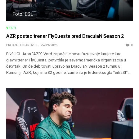
Foto: ESL
VESTI
AZR postao trener FlyQuesta pred DraculaN Season 2
PREDRAG CIGANOVIC
25/09/2025
0
Bivši IGL Aron “AZR” Vord započinje novu fazu svoje karijere kao
glavni trener FlyQuesta, potvrdila je severnoamerička organizacija u
četvrtak. On će debitovati upravo na DraculaN Season 2 turniru u
Rumuniji. AZR, koji ima 32 godine, zamenio je Erdenetsogta “erkaSt”…