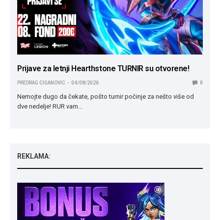
Prijave za letnji Hearthstone TURNIR su otvorene!
PREDRAG CIGANOVIC
04/08/2026
0
Nemojte dugo da čekate, pošto turnir počinje za nešto više od
dve nedelje! RUR vam…
REKLAMA: