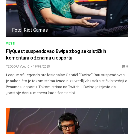
Foto: Riot Games
VESTI
FlyQuest suspendovao Bwipa zbog seksističkih
komentara o ženama u esportu
TEODORA VLAJIĆ
10/09/2025
0
League of Legends profesionalac Gabriël “Bwipo” Rau suspendovan
je nakon što je tokom strima izneo niz uvredljivih i seksističkih tvrdnji o
ženama u esportu. Tokom strima na Twitchu, Bwipo je izjavio da
„postoje dani u mesecu kada žene ne bi…