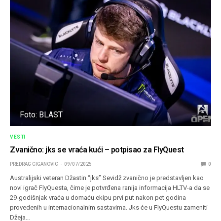
Foto: BLAST
VESTI
Zvanično: jks se vraća kući – potpisao za FlyQuest
PREDRAG CIGANOVIC
09/07/2025
0
Australijski veteran Džastin “jks” Sevidž zvanično je predstavljen kao
novi igrač FlyQuesta, čime je potvrđena ranija informacija HLTV-a da se
29-godišnjak vraća u domaću ekipu prvi put nakon pet godina
provedenih u internacionalnim sastavima. Jks će u FlyQuestu zameniti
Džeja…