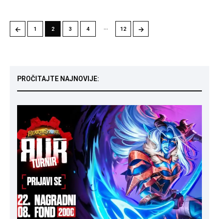
…
←
→
1
2
3
4
12
PROČITAJTE NAJNOVIJE: