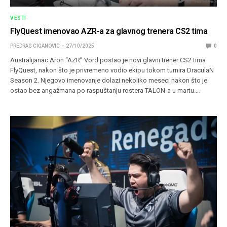
VESTI
FlyQuest imenovao AZR-a za glavnog trenera CS2 tima
PREDRAG CIGANOVIC
27/10/2025
0
Australijanac Aron “AZR” Vord postao je novi glavni trener CS2 tima
FlyQuest, nakon što je privremeno vodio ekipu tokom turnira DraculaN
Season 2. Njegovo imenovanje dolazi nekoliko meseci nakon što je
ostao bez angažmana po raspuštanju rostera TALON-a u martu.…