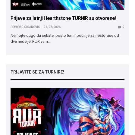
Prijave za letnji Hearthstone TURNIR su otvorene!
PREDRAG CIGANOVIC
04/08/2026
0
Nemojte dugo da čekate, pošto turnir počinje za nešto više od
dve nedelje! RUR vam…
PRIJAVITE SE ZA TURNIRE!