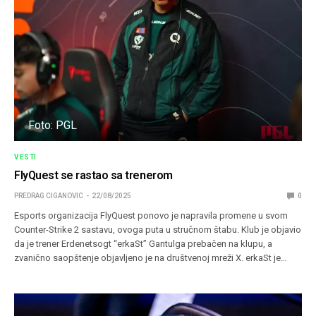
Foto: PGL
VESTI
FlyQuest se rastao sa trenerom
PREDRAG CIGANOVIC
22/08/2025
0
Esports organizacija FlyQuest ponovo je napravila promene u svom
Counter-Strike 2 sastavu, ovoga puta u stručnom štabu. Klub je objavio
da je trener Erdenetsogt “erkaSt” Gantulga prebačen na klupu, a
zvanično saopštenje objavljeno je na društvenoj mreži X. erkaSt je…