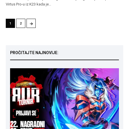
Virtus Pro-u iz K23 kada je…
→
1
2
PROČITAJTE NAJNOVIJE: