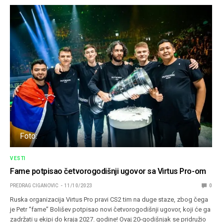
Foto:
VESTI
Fame potpisao četvorogodišnji ugovor sa Virtus Pro-om
PREDRAG CIGANOVIC
11/10/2023
0
Ruska organizacija Virtus Pro pravi CS2 tim na duge staze, zbog čega
je Petr “⁠fame⁠” Bolišev potpisao novi četvorogodišnji ugovor, koji će ga
zadržati u ekipi do kraja 2027. godine! Ovaj 20-godišnjak se pridružio