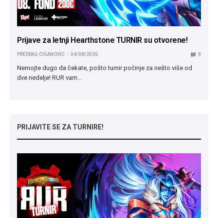
Prijave za letnji Hearthstone TURNIR su otvorene!
PREDRAG CIGANOVIC
04/08/2026
0
Nemojte dugo da čekate, pošto turnir počinje za nešto više od
dve nedelje! RUR vam…
PRIJAVITE SE ZA TURNIRE!