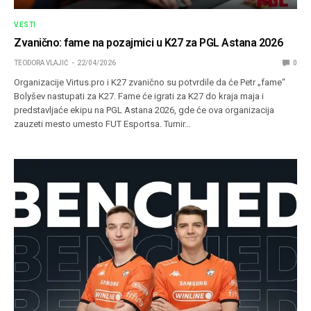
VESTI
Zvanično: fame na pozajmici u K27 za PGL Astana 2026
TEODORA VLAJIĆ
22/04/2026
0
Organizacije Virtus.pro i K27 zvanično su potvrdile da će Petr „fame“
Bolyšev nastupati za K27. Fame će igrati za K27 do kraja maja i
predstavljaće ekipu na PGL Astana 2026, gde će ova organizacija
zauzeti mesto umesto FUT Esportsa. Turnir…