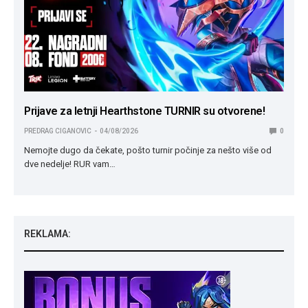
Prijave za letnji Hearthstone TURNIR su otvorene!
PREDRAG CIGANOVIC
04/08/2026
0
Nemojte dugo da čekate, pošto turnir počinje za nešto više od
dve nedelje! RUR vam…
REKLAMA: