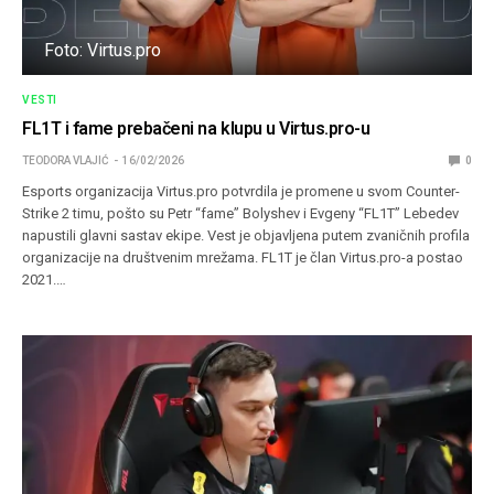
Foto: Virtus.pro
VESTI
FL1T i fame prebačeni na klupu u Virtus.pro-u
TEODORA VLAJIĆ
16/02/2026
0
Esports organizacija Virtus.pro potvrdila je promene u svom Counter-
Strike 2 timu, pošto su Petr “fame” Bolyshev i Evgeny “FL1T” Lebedev
napustili glavni sastav ekipe. Vest je objavljena putem zvaničnih profila
organizacije na društvenim mrežama. FL1T je član Virtus.pro-a postao
2021.…