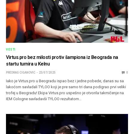
VESTI
Virtus.pro bez milosti protiv šampiona iz Beograda na
startu turnira u Kelnu
PREDRAG CIGANOVIC
23/07/2025
0
Iako je Virtus.pro u Beogradu ispao bez i jedne pobede, danas su sa
lakoćom savladali TYLOO koji je pre samo tri dana podigrao prvi veliki
trofej u Beogradu! Ekipa Virtus.pro uspešno je otvorila takmičenje na
IEM Cologne savladavši TYLOO rezultatom…