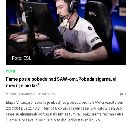
Foto: ESL
VESTI
Fame posle pobede nad SAW-om:„Pobeda sigurna, ali
meč nije bio lak“
PREDRAG CIGANOVIC
31/01/2025
0
Ekipa Virtus.pro izborila je ubedljivu pobedu protiv SAW-a rezultatom
2:0 (13:4 Dust2, 13:3 Inferno) u okviru Play-In faze IEM Katowice 2025,
čime su eliminisali portugalski tim sa turnira. Ipak, prema rečima Petra
”Fame” Boljševa, duel nije bio toliko jednostavan koliko…