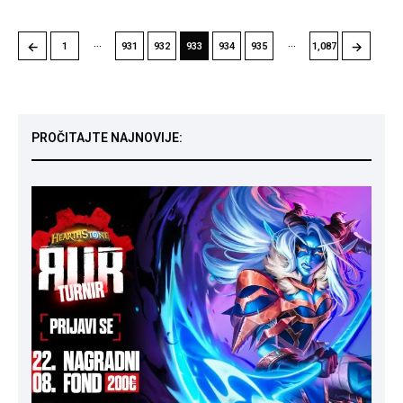
…
…
←
→
1
931
932
933
934
935
1,087
PROČITAJTE NAJNOVIJE: