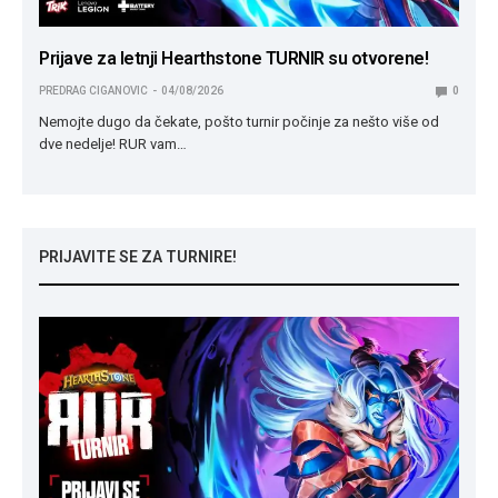
Prijave za letnji Hearthstone TURNIR su otvorene!
PREDRAG CIGANOVIC
04/08/2026
0
Nemojte dugo da čekate, pošto turnir počinje za nešto više od
dve nedelje! RUR vam…
PRIJAVITE SE ZA TURNIRE!