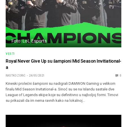
Foto: LoL Esports
VESTI
Royal Never Give Up su šampioni Mid Season Invitiational-
a
RASTKO ZORIĆ
24/05/2021
0
Kineski prolećni šampioni su nadigrali DAMWON Gaming u velikom
finalu Mid Season Invitational-a. Sinoć su se na Islandu sastale dve
League of Legends ekipe koje su definitivno u najboljoj formi. Timovi
su prikazali da im nema ravnih kako na lokalnoj…