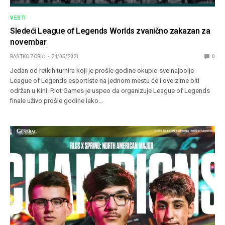
VESTI
Sledeći League of Legends Worlds zvanično zakazan za
novembar
RASTKO ZORIĆ
24/05/2021
0
Jedan od retkih turnira koji je prošle godine okupio sve najbolje
League of Legends esportiste na jednom mestu će i ove zime biti
održan u Kini. Riot Games je uspeo da organizuje League of Legends
finale uživo prošle godine iako…