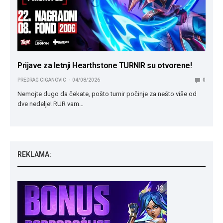
Prijave za letnji Hearthstone TURNIR su otvorene!
PREDRAG CIGANOVIC
04/08/2026
0
Nemojte dugo da čekate, pošto turnir počinje za nešto više od
dve nedelje! RUR vam…
REKLAMA: