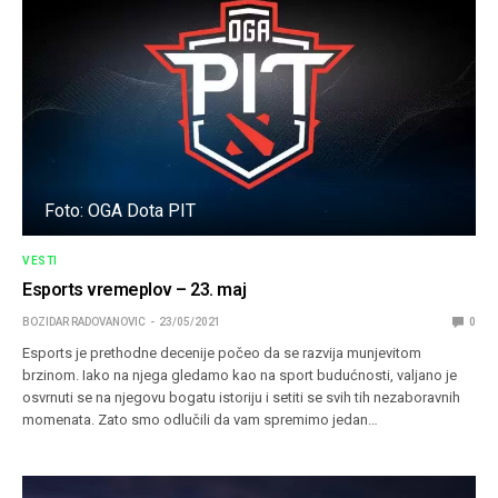
Foto: OGA Dota PIT
VESTI
Esports vremeplov – 23. maj
BOZIDAR RADOVANOVIC
23/05/2021
0
Esports je prethodne decenije počeo da se razvija munjevitom
brzinom. Iako na njega gledamo kao na sport budućnosti, valjano je
osvrnuti se na njegovu bogatu istoriju i setiti se svih tih nezaboravnih
momenata. Zato smo odlučili da vam spremimo jedan…