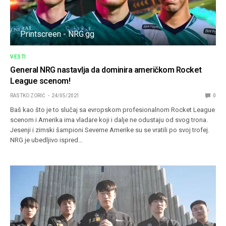
Printscreen - NRG.gg
VESTI
General NRG nastavlja da dominira američkom Rocket
League scenom!
RASTKO ZORIĆ
24/05/2021
0
Baš kao što je to slučaj sa evropskom profesionalnom Rocket League
scenom i Amerika ima vladare koji i dalje ne odustaju od svog trona.
Jesenji i zimski šampioni Severne Amerike su se vratili po svoj trofej.
NRG je ubedljivo ispred…