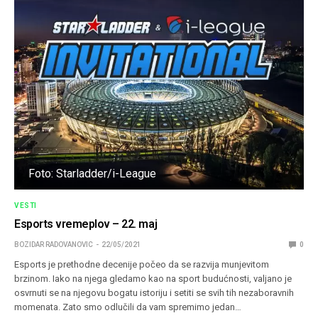
Foto: Starladder/i-League
VESTI
Esports vremeplov – 22. maj
BOZIDAR RADOVANOVIC
22/05/2021
0
Esports je prethodne decenije počeo da se razvija munjevitom
brzinom. Iako na njega gledamo kao na sport budućnosti, valjano je
osvrnuti se na njegovu bogatu istoriju i setiti se svih tih nezaboravnih
momenata. Zato smo odlučili da vam spremimo jedan…