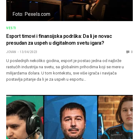
Foto: Pexels.com
VESTI
Esport timovi i finansijska podrška: Da li je novac
presudan za uspeh u digitalnom svetu igara?
JOVAN
13/04/2023
0
U poslednjih nekoliko godina, esport je postao jedna od najbrže
rastućih industrija na svetu, sa globalnim prihodima koji se mere u
milijardama dolara. U tom kontekstu, sve više igrača i navijača
postavlja pitanje da li je za uspeh u esportu…