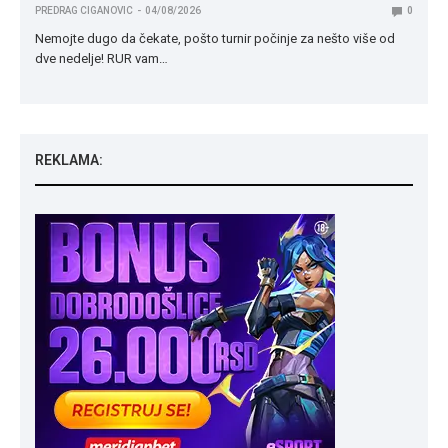
PREDRAG CIGANOVIC
04/08/2026
0
Nemojte dugo da čekate, pošto turnir počinje za nešto više od
dve nedelje! RUR vam…
REKLAMA: