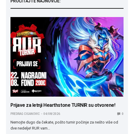
PROČITAJTE NAJNOVIJE:
Prijave za letnji Hearthstone TURNIR su otvorene!
PREDRAG CIGANOVIC
04/08/2026
0
Nemojte dugo da čekate, pošto turnir počinje za nešto više od
dve nedelje! RUR vam…