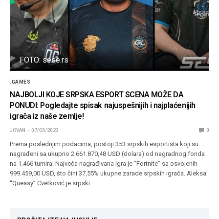
FOTO: sese.rs
.GAMES
NAJBOLJI KOJE SRPSKA ESPORT SCENA MOŽE DA
PONUDI: Pogledajte spisak najuspešnijih i najplaćenijih
igrača iz naše zemlje!
JOVAN
07/03/2023
0
Prema poslednjim podacima, postoji 353 srpskih esportista koji su
nagrađeni sa ukupno 2.661.870,48 USD (dolara) od nagradnog fonda
na 1.466 turnira. Najveća nagrađivana igra je “Fortnite” sa osvojenih
999.459,00 USD, što čini 37,55% ukupne zarade srpskih igrača. Aleksa
“Queasy” Cvetković je srpski…