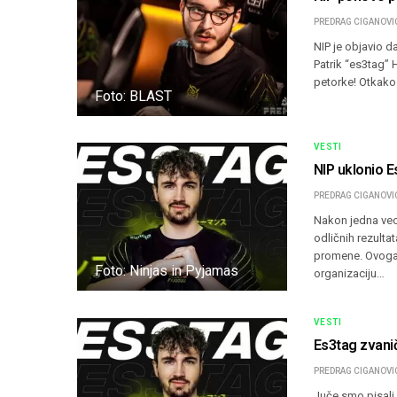
PREDRAG CIGANOVI
NIP je objavio 
Patrik “⁠es3tag⁠”
petorke! Otkako 
Foto: BLAST
VESTI
NIP uklonio E
PREDRAG CIGANOVI
Nakon jedna veo
odličnih rezultat
promene. Ovoga 
Foto: Ninjas in Pyjamas
organizaciju…
VESTI
Es3tag zvani
PREDRAG CIGANOVI
Juče smo pisali