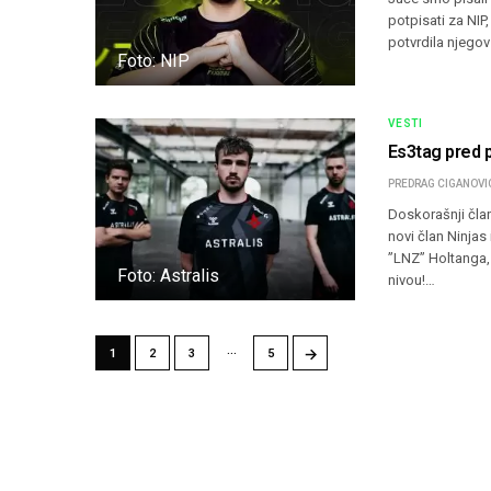
potpisati za NIP
potvrdila njegov
Foto: NIP
VESTI
Es3tag pred 
PREDRAG CIGANOVI
Doskorašnji čla
novi član Ninjas
”LNZ” Holtanga, 
Foto: Astralis
nivou!…
…
→
1
2
3
5