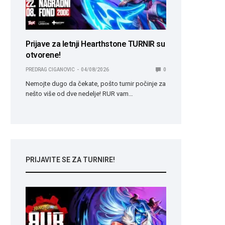
Prijave za letnji Hearthstone TURNIR su
otvorene!
PREDRAG CIGANOVIC
04/08/2026
0
Nemojte dugo da čekate, pošto turnir počinje za
nešto više od dve nedelje! RUR vam…
PRIJAVITE SE ZA TURNIRE!