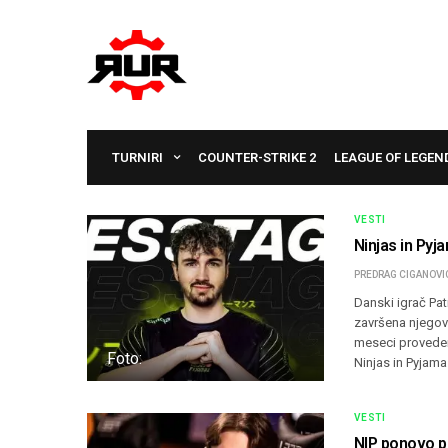
TURNIRI
COUNTER-STRIKE 2
LEAGUE OF LEGEN
VESTI
Ninjas in Py
PREDRAG CIGANOVI
Danski igrač Pat
završena njego
meseci provedeni
Foto:
Ninjas in Pyjama
VESTI
NIP ponovo p