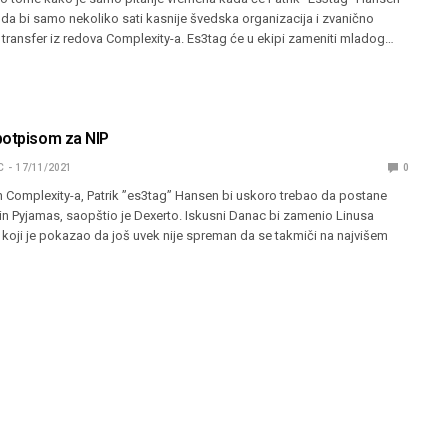
, da bi samo nekoliko sati kasnije švedska organizacija i zvanično
 transfer iz redova Complexity-a. Es3tag će u ekipi zameniti mladog…
potpisom za NIP
C
17/11/2021
0
n Complexity-a, Patrik ”es3tag” Hansen bi uskoro trebao da postane
 in Pyjamas, saopštio je Dexerto. Iskusni Danac bi zamenio Linusa
koji je pokazao da još uvek nije spreman da se takmiči na najvišem