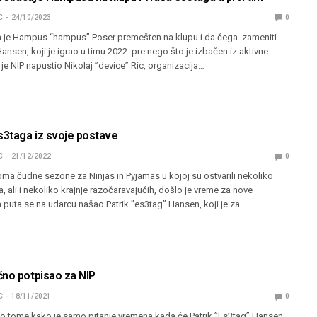
C
24/10/2023
0
da je Hampus “⁠hampus⁠” Poser premešten na klupu i da ćega zameniti
 Hansen, koji je igrao u timu 2022. pre nego što je izbačen iz aktivne
je NIP napustio Nikolaj ”device” Ric, organizacija…
s3taga iz svoje postave
C
21/12/2022
0
ma čudne sezone za Ninjas in Pyjamas u kojoj su ostvarili nekoliko
a, ali i nekoliko krajnje razočaravajućih, došlo je vreme za nove
puta se na udarcu našao Patrik ”es3tag” Hansen, koji je za
čno potpisao za NIP
C
18/11/2021
0
 o tome kako je samo pitanje vremena kada će Patrik ”Es3tag” Hansen