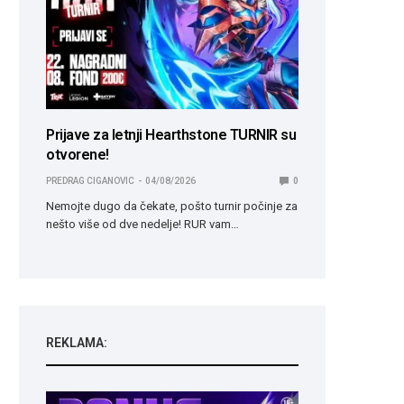
Prijave za letnji Hearthstone TURNIR su
otvorene!
PREDRAG CIGANOVIC
04/08/2026
0
Nemojte dugo da čekate, pošto turnir počinje za
nešto više od dve nedelje! RUR vam…
REKLAMA: