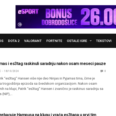
DS
DOTA 2
VALORANT
FORTNITE
OSTALE IGRE
TEKSTOVI
jamas i es3tag raskinuli saradnju nakon osam meseci pauze
C
18/10/2024
0
rik “es3tag” Hansen više nije deo Ninjas in Pyjamas tima, čime je
va trogodišnja epizoda sa švedskom organizacijom. Nakon osam
h na klupi, Patrik “es3tag” Hansen i zvanično je raskinuo saradnju sa
s (NIP),…
rebacuje Hampusa na klupu i vraća es3taga u prvi tim