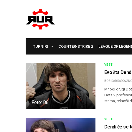
TURNIRI
COUNTER-STRIKE 2
LEAGUE OF LEGEN
VESTI
Evo šta Dendi
BOZIDAR RADOVANO
Mnogi drugi Dota
Dota 2 profesion
strima, rekavši 
Foto: B8
VESTI
Dendi će se t