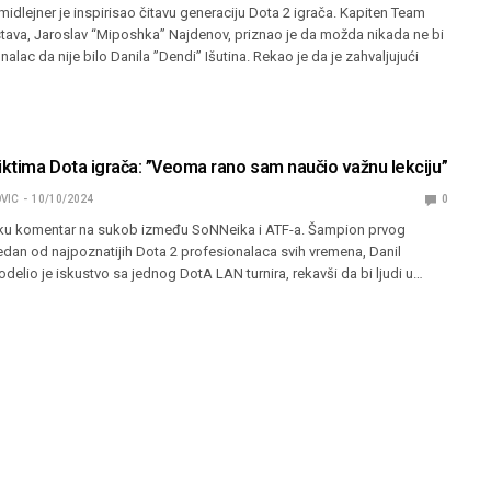
midlejner je inspirisao čitavu generaciju Dota 2 igrača. Kapiten Team
stava, Jaroslav “Miposhka” Najdenov, priznao je da možda nikada ne bi
alac da nije bilo Danila ”Dendi” Išutina. Rekao je da je zahvaljujući
iktima Dota igrača: ”Veoma rano sam naučio važnu lekciju”
VIC
10/10/2024
0
uku komentar na sukob između SoNNeika i ATF-a. Šampion prvog
 jedan od najpoznatijih Dota 2 profesionalaca svih vremena, Danil
podelio je iskustvo sa jednog DotA LAN turnira, rekavši da bi ljudi u…