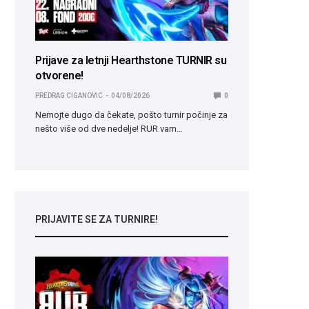
Prijave za letnji Hearthstone TURNIR su
otvorene!
PREDRAG CIGANOVIC
04/08/2026
0
Nemojte dugo da čekate, pošto turnir počinje za
nešto više od dve nedelje! RUR vam…
PRIJAVITE SE ZA TURNIRE!