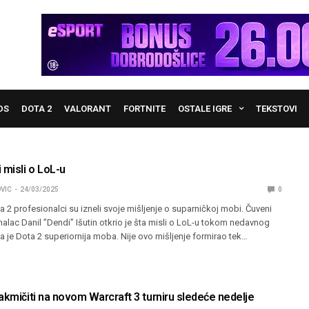
DS
DOTA 2
VALORANT
FORTNITE
OSTALE IGRE
TEKSTOVI
 misli o LoL-u
VIC
24/03/2025
0
 2 profesionalci su izneli svoje mišljenje o suparničkoj mobi. Čuveni
alac Danil ”Dendi” Išutin otkrio je šta misli o LoL-u tokom nedavnog
da je Dota 2 superiornija moba. Nije ovo mišljenje formirao tek…
akmičiti na novom Warcraft 3 turniru sledeće nedelje