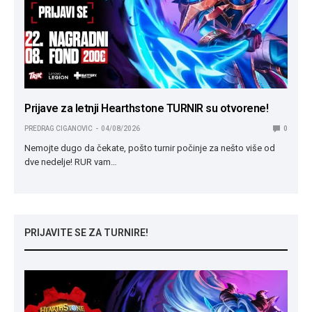
Prijave za letnji Hearthstone TURNIR su otvorene!
PREDRAG CIGANOVIC
04/08/2026
0
Nemojte dugo da čekate, pošto turnir počinje za nešto više od
dve nedelje! RUR vam…
PRIJAVITE SE ZA TURNIRE!