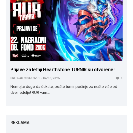
Prijave za letnji Hearthstone TURNIR su otvorene!
PREDRAG CIGANOVIC
04/08/2026
0
Nemojte dugo da čekate, pošto turnir počinje za nešto više od
dve nedelje! RUR vam…
REKLAMA: