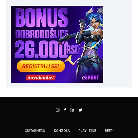
GUITARHERO
KONZOLA
PLAY! ZINE
BEEP!