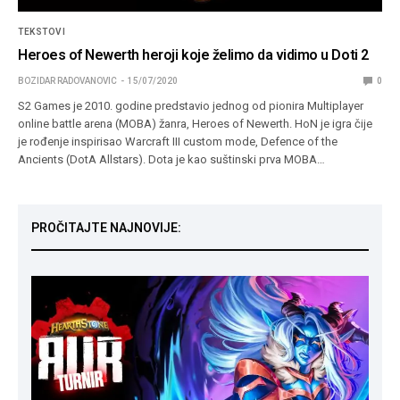
TEKSTOVI
Heroes of Newerth heroji koje želimo da vidimo u Doti 2
BOZIDAR RADOVANOVIC
15/07/2020
0
S2 Games je 2010. godine predstavio jednog od pionira Multiplayer
online battle arena (MOBA) žanra, Heroes of Newerth. HoN je igra čije
je rođenje inspirisao Warcraft III custom mode, Defence of the
Ancients (DotA Allstars). Dota je kao suštinski prva MOBA…
PROČITAJTE NAJNOVIJE: