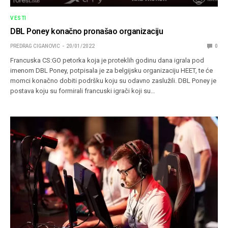
VESTI
DBL Poney konačno pronašao organizaciju
PREDRAG CIGANOVIC
20/01/2022
0
Francuska CS:GO petorka koja je proteklih godinu dana igrala pod
imenom DBL Poney, potpisala je za belgijsku organizaciju HEET, te će
momci konačno dobiti podršku koju su odavno zaslužili. DBL Poney je
postava koju su formirali francuski igrači koji su…