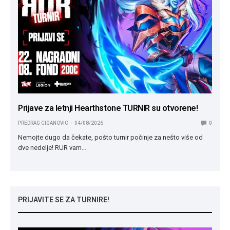
Prijave za letnji Hearthstone TURNIR su otvorene!
PREDRAG CIGANOVIC
04/08/2026
0
Nemojte dugo da čekate, pošto turnir počinje za nešto više od
dve nedelje! RUR vam…
PRIJAVITE SE ZA TURNIRE!