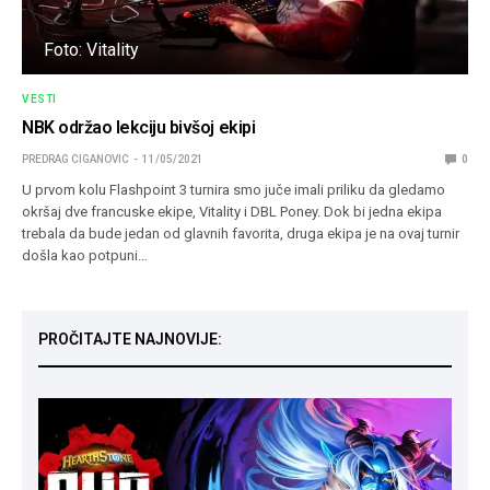
Foto: Vitality
VESTI
NBK održao lekciju bivšoj ekipi
PREDRAG CIGANOVIC
11/05/2021
0
U prvom kolu Flashpoint 3 turnira smo juče imali priliku da gledamo
okršaj dve francuske ekipe, Vitality i DBL Poney. Dok bi jedna ekipa
trebala da bude jedan od glavnih favorita, druga ekipa je na ovaj turnir
došla kao potpuni…
PROČITAJTE NAJNOVIJE: