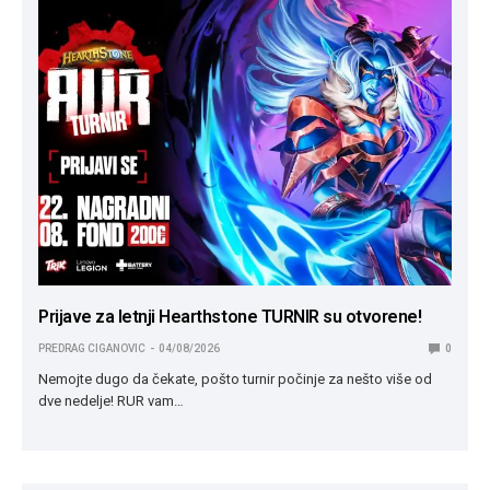
Prijave za letnji Hearthstone TURNIR su otvorene!
PREDRAG CIGANOVIC
04/08/2026
0
Nemojte dugo da čekate, pošto turnir počinje za nešto više od
dve nedelje! RUR vam…