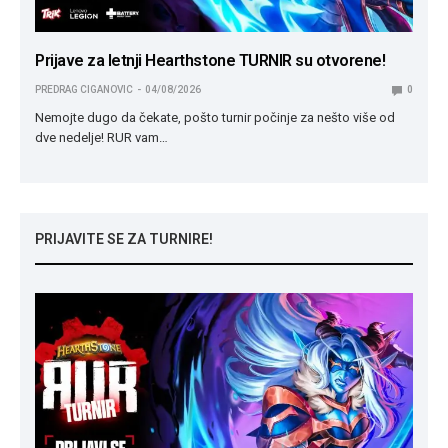
Prijave za letnji Hearthstone TURNIR su otvorene!
PREDRAG CIGANOVIC
04/08/2026
0
Nemojte dugo da čekate, pošto turnir počinje za nešto više od
dve nedelje! RUR vam…
PRIJAVITE SE ZA TURNIRE!