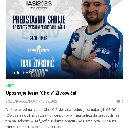
Foto: SESE
VESTI
Upoznajte Ivana ”Choiv” Živkovića!
BOZIDAR RADOVANOVIC
15/08/2023
0
Došao je red na Ivana ”Choiv” Živkovića, jednog od najboljih CS:GO
IGL-ova sa ovih prostora koji će ponovo imati priliku da predvodi naš
tim na jednom @iesf_official šampionatu! Kada smo pitali ljude šta
misle o njemu, svako bi uvek rekao…