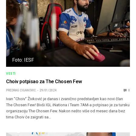
Foto: IESF
VESTI
Choiv potpisao za The Chosen Few
PREDRAG CIGANOVIC
29/01/2024
0
Ivan ”Choiv” Živković je danas i zvanično predstavljen kao novi član
The Chosen Few! Bivši IGL iNationa i Team 7AM-a potpisao je za tursku
organizaciju The Chosen Few. Nakon nešto više od mesec dana bez
tima Choiv će zaigrati sa…