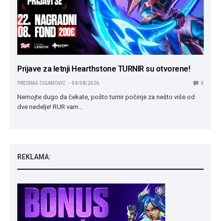
Prijave za letnji Hearthstone TURNIR su otvorene!
PREDRAG CIGANOVIC
04/08/2026
0
Nemojte dugo da čekate, pošto turnir počinje za nešto više od
dve nedelje! RUR vam…
REKLAMA: