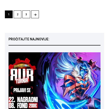
→
1
2
3
PROČITAJTE NAJNOVIJE: