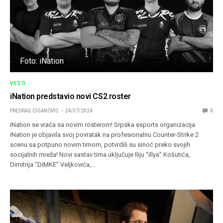
Foto: iNation
VESTI
iNation predstavio novi CS2 roster
PREDRAG CIGANOVIC
24/07/2024
0
iNation se vraća sa novim rosterom! Srpska esports organizacija
iNation je objavila svoj povratak na profesionalnu Counter-Strike 2
scenu sa potpuno novim timom, potvrdili su sinoć preko svojih
socijalnih mreža! Novi sastav tima uključuje Iliju “⁠illya⁠” Košutića,
Dimitrija “⁠DiMKE⁠” Veljkovića,…