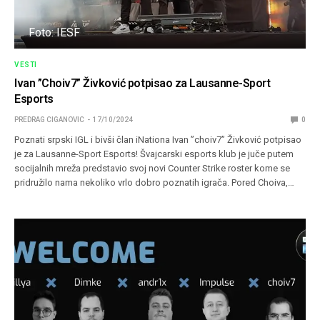
Foto: IESF
VESTI
Ivan ”Choiv7” Živković potpisao za Lausanne-Sport
Esports
PREDRAG CIGANOVIC
17/10/2024
0
Poznati srpski IGL i bivši član iNationa Ivan ”choiv7” Živković potpisao
je za Lausanne-Sport Esports! Švajcarski esports klub je juče putem
socijalnih mreža predstavio svoj novi Counter Strike roster kome se
pridružilo nama nekoliko vrlo dobro poznatih igrača. Pored Choiva,…