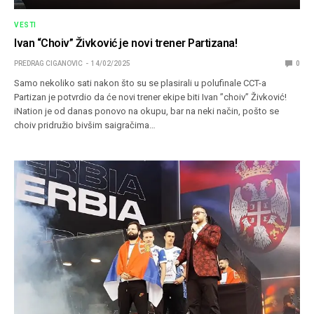
VESTI
Ivan “Choiv” Živković je novi trener Partizana!
PREDRAG CIGANOVIC
14/02/2025
0
Samo nekoliko sati nakon što su se plasirali u polufinale CCT-a
Partizan je potvrdio da će novi trener ekipe biti Ivan ”choiv” Živković!
iNation je od danas ponovo na okupu, bar na neki način, pošto se
choiv pridružio bivšim saigračima…