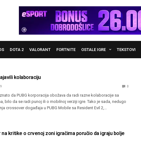
DS
DOTA 2
VALORANT
FORTNITE
OSTALE IGRE
TEKSTOVI
ajavili kolaboraciju
19
0
znato da PUBG korporacija obožava da radi razne kolaboracije sa
, bilo da se radi punoj ili o mobilnoj verziji igre. Tako je sada, nedugo
anja crossover događaja u PUBG Mobile sa Resident Evil 2,…
na kritike o crvenoj zoni igračima poručio da igraju bolje