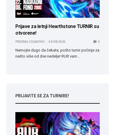
Prijave za letnji Hearthstone TURNIR su
otvorene!
PREDRAG CIGANOVIC
04/08/2026
0
Nemojte dugo da čekate, pošto turnir počinje za
nešto više od dve nedelje! RUR vam…
PRIJAVITE SE ZA TURNIRE!