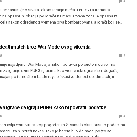
18
0
a se nasumično stvara tokom igranja meča u PUBG i automatski
 najopasnijih lokacija po igrače na mapi. Crvena zona je opasna iz
 cela nakon određenog vremena biva bombardovana, a igrači koji se…
 deathmatch kroz War Mode ovog vikenda
18
2
ranije najavljeno, War Mode je nakon boravka po custom serverima
 za igranje svim PUBG igračima kao vremenski ograničeni događaj.
čajan po tome što u battle royale iskustvo donosi deathmatch, u
…
va igrače da igraju PUBG kako bi povratili podatke
18
0
stavlja vrstu virusa koji pogođenim žrtvama blokira pristup podacima
zamenu za njih traži novac. Tako je barem bilo do sada, pošto se