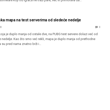
somware koji od igrača ne traži pare, već ih primorava da…
ka mapa na test serverima od sledeće nedelje
18
0
oja je duplo manja od ostale dve, na PUBG test servere dolazi već od
 nedelje. Kao što smo već rekli, mapa je duplo manja od prethodne
a su pred nama znatno brži i…