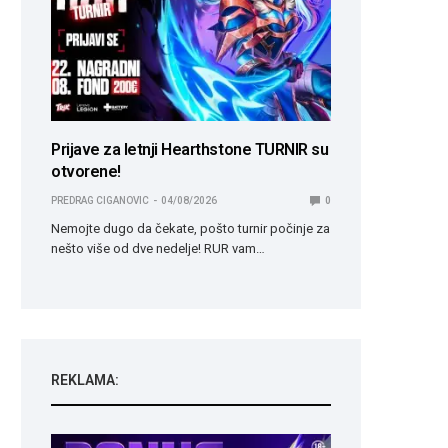
Prijave za letnji Hearthstone TURNIR su
otvorene!
PREDRAG CIGANOVIC
04/08/2026
0
Nemojte dugo da čekate, pošto turnir počinje za
nešto više od dve nedelje! RUR vam…
REKLAMA: