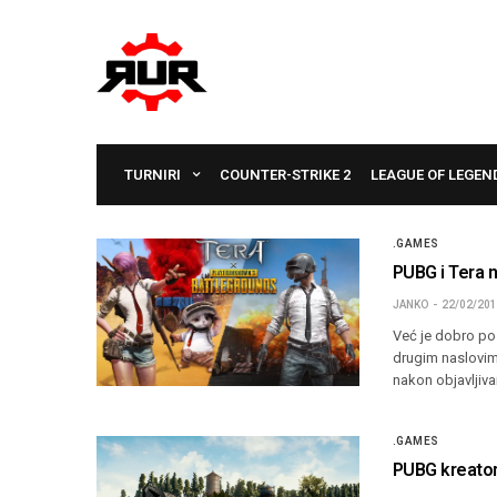
TURNIRI
COUNTER-STRIKE 2
LEAGUE OF LEGEN
.GAMES
PUBG i Tera n
JANKO
22/02/20
Već je dobro po
drugim naslovima
nakon objavljiv
.GAMES
PUBG kreator 