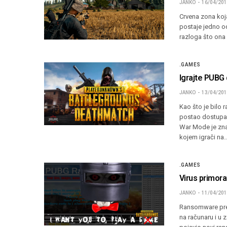
JANKO
16/04/20
Crvena zona koj
postaje jedno od
razloga što ona
.GAMES
Igrajte PUBG
JANKO
13/04/20
Kao što je bilo 
postao dostupan
War Mode je zna
kojem igrači na
.GAMES
Virus primora
JANKO
11/04/20
Ransomware pred
na računaru i u 