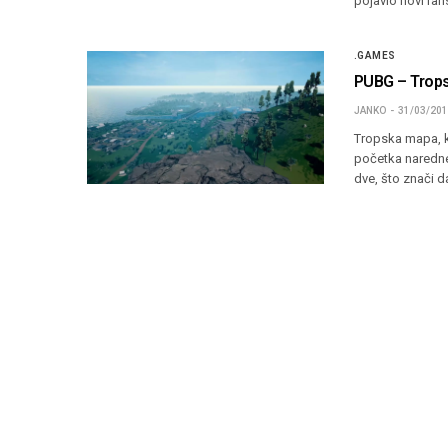
pojavio novi ran
.GAMES
PUBG – Trops
JANKO
31/03/20
Tropska mapa, k
početka naredne
dve, što znači d