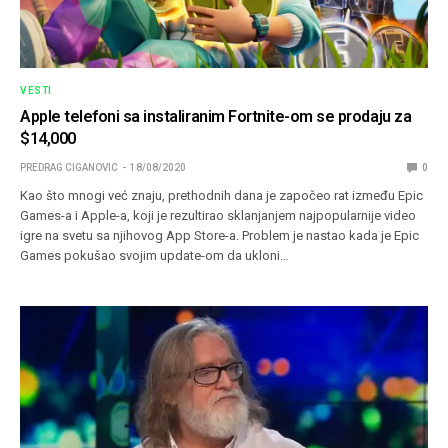
VESTI
Apple telefoni sa instaliranim Fortnite-om se prodaju za
$14,000
PREDRAG CIGANOVIC
18/08/2020
0
Kao što mnogi već znaju, prethodnih dana je započeo rat između Epic
Games-a i Apple-a, koji je rezultirao sklanjanjem najpopularnije video
igre na svetu sa njihovog App Store-a. Problem je nastao kada je Epic
Games pokušao svojim update-om da ukloni…