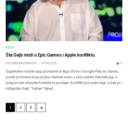
VESTI
Šta Gejb misli o Epic Games i Apple konfliktu
BOZIDAR RADOVANOVIC
14/08/2020
0
Gigantske mobile app prodavnice App Store i Google Play su danas,
posle promena koje je Epic Games uveo u svoj sistem transakcija, u
potpunosti izbacile Fortnite iz prodaje. Konflikt još uvek traje, a čak je i
milijarder Gejb ”Gaben” Njuel…
→
1
2
3