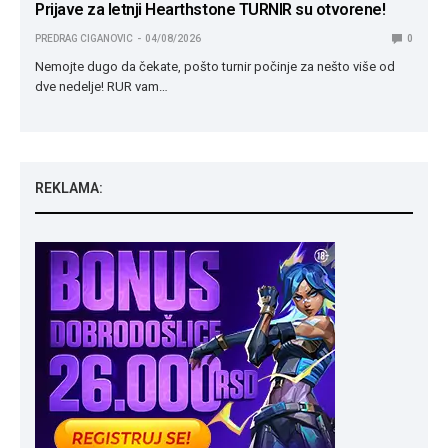
Prijave za letnji Hearthstone TURNIR su otvorene!
PREDRAG CIGANOVIC
04/08/2026
0
Nemojte dugo da čekate, pošto turnir počinje za nešto više od
dve nedelje! RUR vam…
REKLAMA: