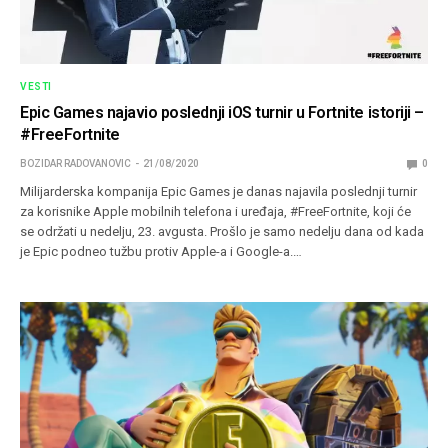
VESTI
Epic Games najavio poslednji iOS turnir u Fortnite istoriji –
#FreeFortnite
BOZIDAR RADOVANOVIC
21/08/2020
0
Milijarderska kompanija Epic Games je danas najavila poslednji turnir
za korisnike Apple mobilnih telefona i uređaja, #FreeFortnite, koji će
se održati u nedelju, 23. avgusta. Prošlo je samo nedelju dana od kada
je Epic podneo tužbu protiv Apple-a i Google-a.…