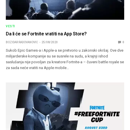
VESTI
Da li će se Fortnite vratiti na App Store?
BOZIDAR RADOVANOVIC
25/08/2020
0
Sukob Epic Games-a i Apple-a se pretvorio u zakonski okršaj. Ove dve
milijarderske kompanije su se susrele na sudu, a krajnji ishod
saslušanja nije povoljan za kreatore Fortnite-a – čuveni battle royale se
za sada neće vratiti na Apple mobile…