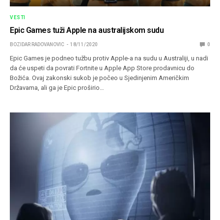
VESTI
Epic Games tuži Apple na australijskom sudu
BOZIDAR RADOVANOVIC
18/11/2020
0
Epic Games je podneo tužbu protiv Apple-a na sudu u Australiji, u nadi
da će uspeti da povrati Fortnite u Apple App Store prodavnicu do
Božića. Ovaj zakonski sukob je počeo u Sjedinjenim Američkim
Državama, ali ga je Epic proširio…