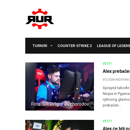
TURNIRI
COUNTER-STRIKE 2
LEAGUE OF LEGEN
VESTI
Alex prebače
BOZIDAR RADOVANO
Sprayxd takođe s
Ninjas in Pyjama
njihovog glavnog
Foto: GRID/Igor Bezborodov
prebačen…
VESTI
Alex će biti n