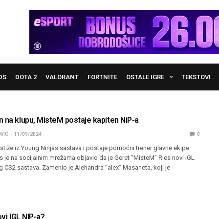
DS
DOTA 2
VALORANT
FORTNITE
OSTALE IGRE
TEKSTOVI
n na klupu, MisteM postaje kapiten NiP-a
VIC
11/09/2024
0
tiže iz Young Ninjas sastava i postaje pomoćni trener glavne ekipe.
s je na socijalnim mrežama objavio da je Geret ”MisteM” Ries novi IGL
 CS2 sastava. Zamenio je Alehandra ”alex” Masaneta, koji je
ovi IGL NIP-a?