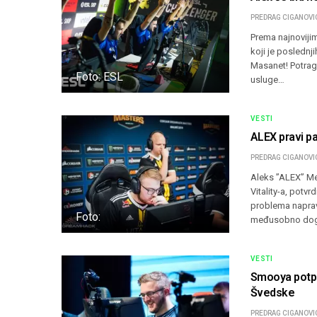
PREDRAG CIGANOVI
Prema najnoviji
koji je poslednj
Masanet! Potraga
Foto: ESL
usluge…
VESTI
ALEX pravi p
PREDRAG CIGANOVI
Aleks ”ALEX” M
Vitality-a, potv
problema naprav
Foto:
međusobno dog
VESTI
Smooya potpis
Švedske
PREDRAG CIGANOVI