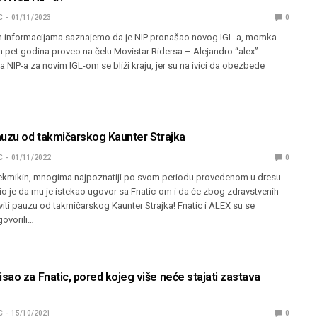
C
01/11/2023
0
m informacijama saznajemo da je NIP pronašao novog IGL-a, momka
ih pet godina proveo na čelu Movistar Ridersa – Alejandro “⁠alex⁠”
 NIP-a za novim IGL-om se bliži kraju, jer su na ivici da obezbede
auzu od takmičarskog Kaunter Strajka
C
01/11/2022
0
ekmikin, mnogima najpoznatiji po svom periodu provedenom u dresu
rdio je da mu je istekao ugovor sa Fnatic-om i da će zbog zdravstvenih
iti pauzu od takmičarskog Kaunter Strajka! Fnatic i ALEX su se
ovorili…
ao za Fnatic, pored kojeg više neće stajati zastava
C
15/10/2021
0