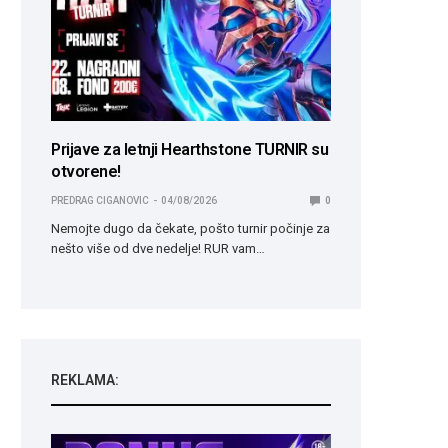
Prijave za letnji Hearthstone TURNIR su
otvorene!
PREDRAG CIGANOVIC
04/08/2026
0
Nemojte dugo da čekate, pošto turnir počinje za
nešto više od dve nedelje! RUR vam…
REKLAMA: