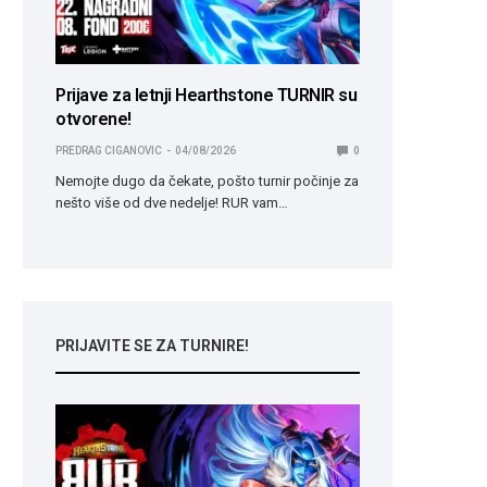
Prijave za letnji Hearthstone TURNIR su
otvorene!
PREDRAG CIGANOVIC
04/08/2026
0
Nemojte dugo da čekate, pošto turnir počinje za
nešto više od dve nedelje! RUR vam…
PRIJAVITE SE ZA TURNIRE!