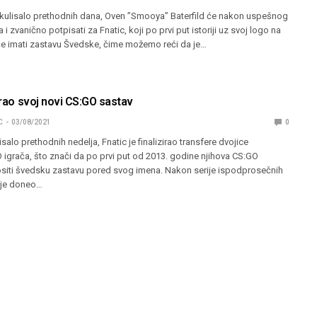
ekulisalo prethodnih dana, Oven ”Smooya” Baterfild će nakon uspešnog
 zvanično potpisati za Fnatic, koji po prvi put istoriji uz svoj logo na
e imati zastavu Švedske, čime možemo reći da je…
zirao svoj novi CS:GO sastav
C
03/08/2021
0
salo prethodnih nedelja, Fnatic je finalizirao transfere dvojice
 igrača, što znači da po prvi put od 2013. godine njihova CS:GO
siti švedsku zastavu pored svog imena. Nakon serije ispodprosečnih
c je doneo…