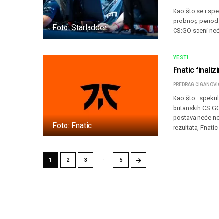
Kao što se i sp
probnog perioda i
Foto: Starladder
CS:GO sceni neć
VESTI
Fnatic finali
PREDRAG CIGANOVI
Kao što i spekuli
britanskih CS:GO
postava neće no
Foto: Fnatic
rezultata, Fnati
…
→
1
2
3
5