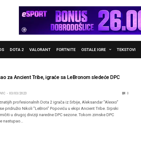
DS
DOTA 2
VALORANT
FORTNITE
OSTALE IGRE
TEKSTOVI
sao za Ancient Tribe, igraće sa LeBronom sledeće DPC
VIC
03/03/2023
0
atijih profesionalnih Dota 2 igrača iz Srbije, Aleksandar ”Alexxo”
 se pridružio Nikoli ”LeBron” Popoviću u ekipi Ancient Tribe. Srpski
kmičiti u drugoj diviziji naredne DPC sezone. Tokom zimske DPC
je nastupao…