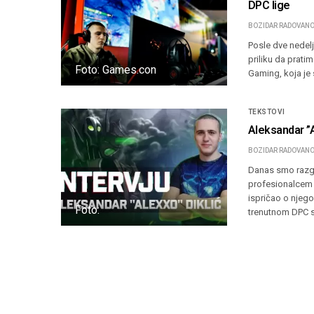
DPC lige
BOZIDAR RADOVANO
Posle dve nedel
priliku da prati
Foto: Games.con
Gaming, koja je 
TEKSTOVI
Aleksandar ”A
BOZIDAR RADOVANO
Danas smo razgo
profesionalcem 
ispričao o njeg
Foto:
trenutnom DPC 