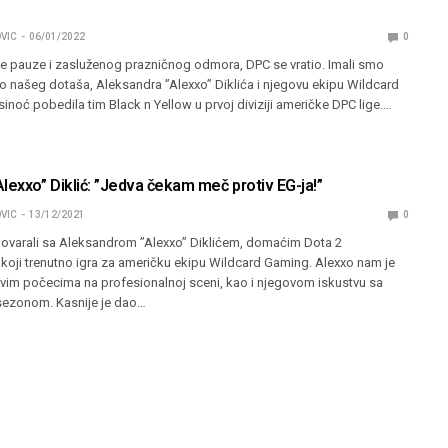
VIC
06/01/2022
0
je pauze i zasluženog prazničnog odmora, DPC se vratio. Imali smo
mo našeg dotaša, Aleksandra ”Alexxo” Diklića i njegovu ekipu Wildcard
sinoć pobedila tim Black n Yellow u prvoj diviziji američke DPC lige.…
lexxo” Diklić: ”Jedva čekam meč protiv EG-ja!”
VIC
13/12/2021
0
varali sa Aleksandrom ”Alexxo” Diklićem, domaćim Dota 2
koji trenutno igra za američku ekipu Wildcard Gaming. Alexxo nam je
ovim počecima na profesionalnoj sceni, kao i njegovom iskustvu sa
sezonom. Kasnije je dao…