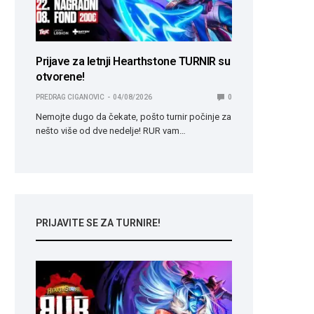
Prijave za letnji Hearthstone TURNIR su
otvorene!
PREDRAG CIGANOVIC
04/08/2026
0
Nemojte dugo da čekate, pošto turnir počinje za
nešto više od dve nedelje! RUR vam…
PRIJAVITE SE ZA TURNIRE!