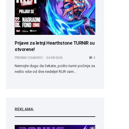
Prijave za letnji Hearthstone TURNIR su
otvorene!
PREDRAG CIGANOVIC
04/08/2026
0
Nemojte dugo da čekate, pošto turnir počinje za
nešto više od dve nedelje! RUR vam…
REKLAMA: