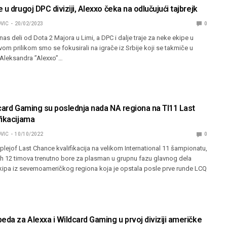
 u drugoj DPC diviziji, Alexxo čeka na odlučujući tajbrejk
VIC
20/02/2023
0
s deli od Dota 2 Majora u Limi, a DPC i dalje traje za neke ekipe u
Ovom prilikom smo se fokusirali na igrače iz Srbije koji se takmiče u
 Aleksandra ”Alexxo”…
dcard Gaming su poslednja nada NA regiona na TI11 Last
fikacijama
VIC
10/10/2022
0
lejof Last Chance kvalifikacija na velikom International 11 šampionatu,
ih 12 timova trenutno bore za plasman u grupnu fazu glavnog dela
ekipa iz severnoameričkog regiona koja je opstala posle prve runde LCQ
eda za Alexxa i Wildcard Gaming u prvoj diviziji američke