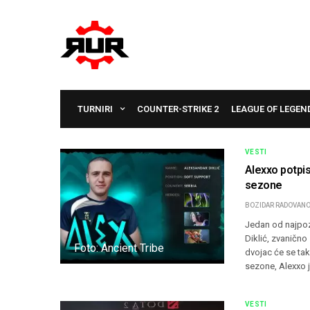
TURNIRI
COUNTER-STRIKE 2
LEAGUE OF LEGEN
VESTI
Alexxo potpi
sezone
BOZIDAR RADOVANO
Jedan od najpozn
Diklić, zvanično
Foto: Ancient Tribe
dvojac će se ta
sezone, Alexxo 
VESTI