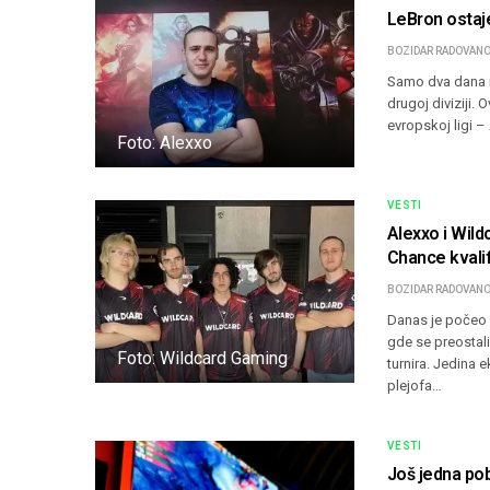
LeBron ostaje
BOZIDAR RADOVANO
Samo dva dana na
drugoj diviziji. 
evropskoj ligi –
Foto: Alexxo
VESTI
Alexxo i Wil
Chance kvali
BOZIDAR RADOVANO
Danas je počeo p
gde se preostal
Foto: Wildcard Gaming
turnira. Jedina 
plejofa…
VESTI
Još jedna pob