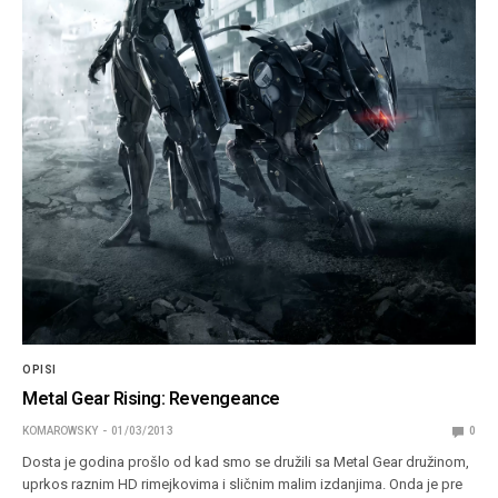
OPISI
Metal Gear Rising: Revengeance
KOMAROWSKY
01/03/2013
0
Dosta je godina prošlo od kad smo se družili sa Metal Gear družinom,
uprkos raznim HD rimejkovima i sličnim malim izdanjima. Onda je pre