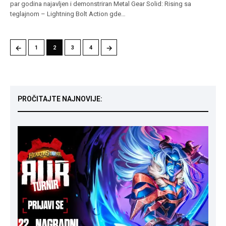
par godina najavljen i demonstriran Metal Gear Solid: Rising sa
teglajnom – Lightning Bolt Action gde…
←
→
1
2
3
4
PROČITAJTE NAJNOVIJE: