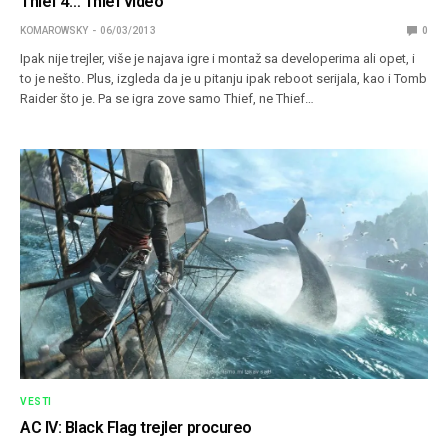
Thief 4… Thief video
KOMAROWSKY
06/03/2013
0
Ipak nije trejler, više je najava igre i montaž sa developerima ali opet, i
to je nešto. Plus, izgleda da je u pitanju ipak reboot serijala, kao i Tomb
Raider što je. Pa se igra zove samo Thief, ne Thief…
VESTI
AC IV: Black Flag trejler procureo