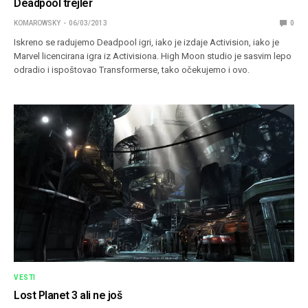
Deadpool trejler
KOMAROWSKY
06/03/2013
0
Iskreno se radujemo Deadpool igri, iako je izdaje Activision, iako je
Marvel licencirana igra iz Activisiona. High Moon studio je sasvim lepo
odradio i ispoštovao Transformerse, tako očekujemo i ovo.
VESTI
Lost Planet 3 ali ne još