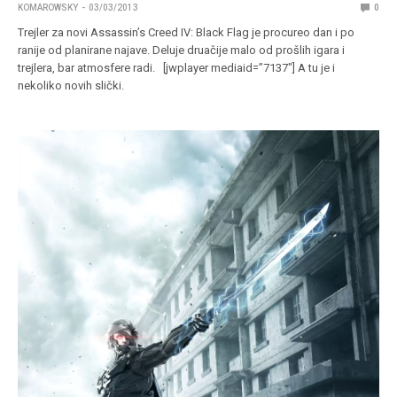
KOMAROWSKY
03/03/2013
0
Trejler za novi Assassin’s Creed IV: Black Flag je procureo dan i po
ranije od planirane najave. Deluje druačije malo od prošlih igara i
trejlera, bar atmosfere radi. [jwplayer mediaid=”7137″] A tu je i
nekoliko novih slički.