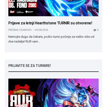
Prijave za letnji Hearthstone TURNIR su otvorene!
PREDRAG CIGANOVIC
04/08/2026
0
Nemojte dugo da čekate, pošto turnir počinje za nešto više od
dve nedelje! RUR vam…
PRIJAVITE SE ZA TURNIRE!