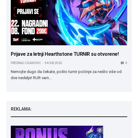
Prijave za letnji Hearthstone TURNIR su otvorene!
PREDRAG CIGANOVIC
04/08/2026
0
Nemojte dugo da čekate, pošto turnir počinje za nešto više od
dve nedelje! RUR vam…
REKLAMA: